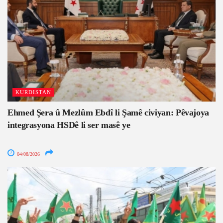
KURDISTAN
Ehmed Şera û Mezlûm Ebdî li Şamê civiyan: Pêvajoya
integrasyona HSDê li ser masê ye
04/08/2026