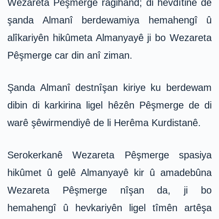
Wezareta Pêşmerge ragihand; di hevdîtinê de
şanda Almanî berdewamiya hemahengî û
alîkariyên hikûmeta Almanyayê ji bo Wezareta
Pêşmerge car din anî ziman.
Şanda Almanî destnîşan kiriye ku berdewam
dibin di karkirina ligel hêzên Pêşmerge de di
warê şêwirmendiyê de li Herêma Kurdistanê.
Serokerkanê Wezareta Pêşmerge spasiya
hikûmet û gelê Almanyayê kir û amadebûna
Wezareta Pêşmerge nîşan da, ji bo
hemahengî û hevkariyên ligel tîmên artêşa