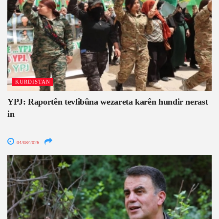
KURDISTAN
YPJ: Raportên tevlîbûna wezareta karên hundir nerast
in
04/08/2026