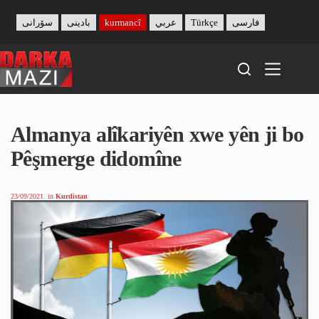
Skip
to
سۆرانی
بادینی
kurmancî
عربي
Türkçe
فارسی
content
Almanya alîkariyên xwe yên ji bo
Pêşmerge didomîne
23/09/2021
in
Kurdistan