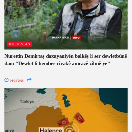
KURDISTAN
Nurettin Demirtaş daxuyaniyên balkêş li ser dewletbûnê
dan: “Dewlet li hember civakê amrazê zilmê ye”
04/08/2026