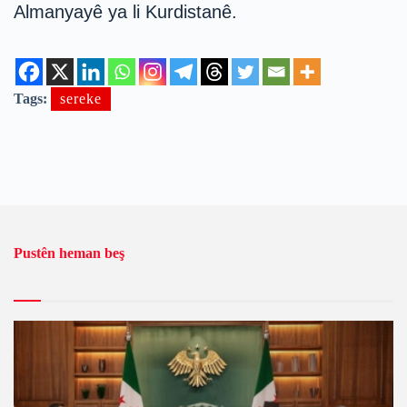
Almanyayê ya li Kurdistanê.
Tags:
sereke
Pustên heman beş