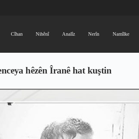
Cîhan
Nihênî
Analîz
Nerîn
Namîlke
enceya hêzên Îranê hat kuştin