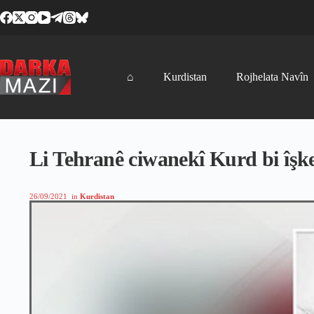
Skip
to
content
⌂
Kurdistan
Rojhelata Navîn
Li Tehranê ciwanekî Kurd bi îşk
26/09/2021
in
Kurdistan