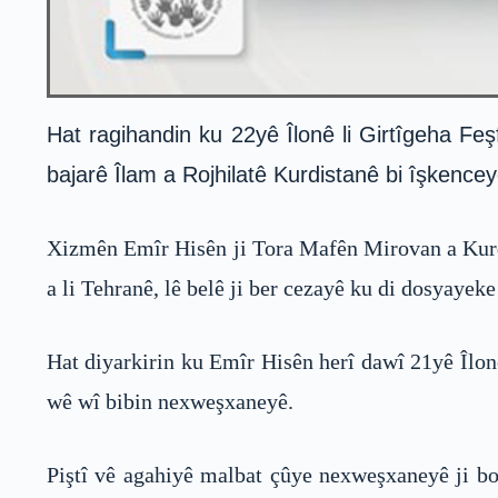
Hat ragihandin ku 22yê Îlonê li Girtîgeha F
bajarê Îlam a Rojhilatê Kurdistanê bi îşkencey
Xizmên Emîr Hisên ji Tora Mafên Mirovan a Kurdi
a li Tehranê, lê belê ji ber cezayê ku di dosyayeke
Hat diyarkirin ku Emîr Hisên herî dawî 21yê Îlonê 
wê wî bibin nexweşxaneyê.
Piştî vê agahiyê malbat çûye nexweşxaneyê ji bo 