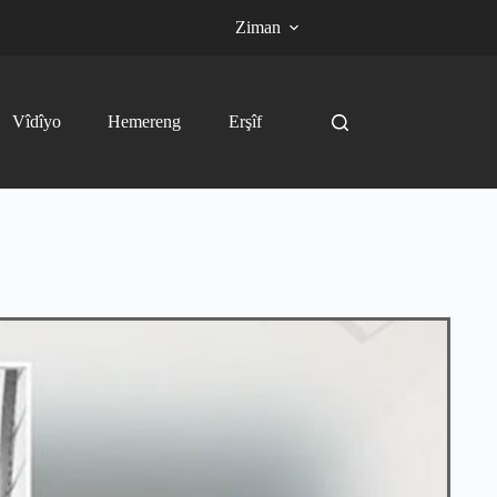
Ziman
Vîdîyo
Hemereng
Erşîf