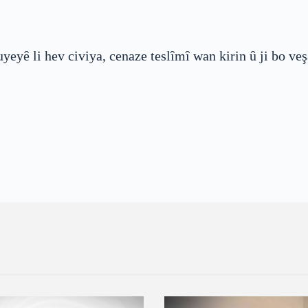
yeyê li hev civiya, cenaze teslîmî wan kirin û ji bo ve