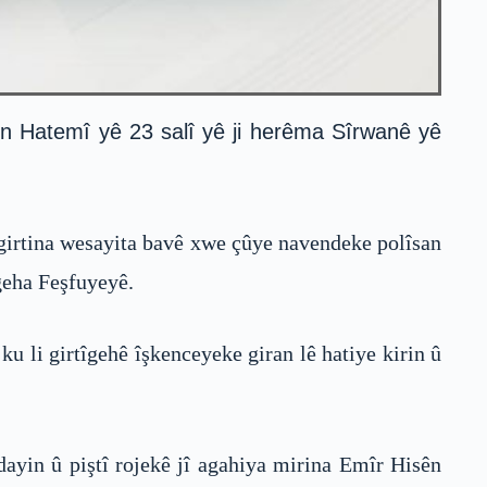
ên Hatemî yê 23 salî yê ji herêma Sîrwanê yê
girtina wesayita bavê xwe çûye navendeke polîsan
îgeha Feşfuyeyê.
ku li girtîgehê îşkenceyeke giran lê hatiye kirin û
dayin û piştî rojekê jî agahiya mirina Emîr Hisên