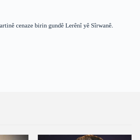
şartinê cenaze birin gundê Lerênî yê Sîrwanê.