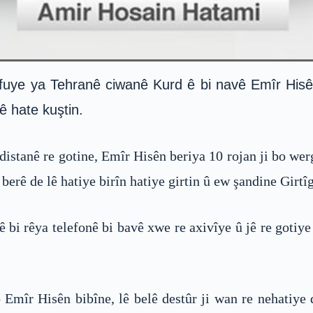
eşfuye ya Tehranê ciwanê Kurd ê bi navê Emîr His
ê hate kuştin.
stanê re gotine, Emîr Hisên beriya 10 rojan ji bo wer
 berê de lê hatiye birîn hatiye girtin û ew şandine Girt
bi rêya telefonê bi bavê xwe re axivîye û jê re gotiye 
Emîr Hisên bibîne, lê belê destûr ji wan re nehatiye 