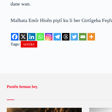
dane wan.
Malbata Emîr Hisên piştî ku li ber Girtîgeha Feşfu
Tags:
sereke
Pustên heman beş