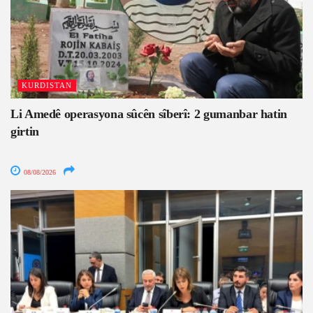
KURDISTAN
Li Amedê operasyona sûcên sîberî: 2 gumanbar hatin
girtin
08/08/2026