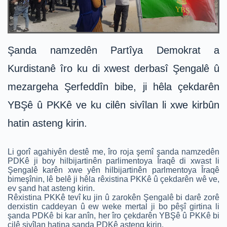
Şanda namzedên Partîya Demokrat a
Kurdistanê îro ku di xwest derbasî Şengalê û
mezargeha Şerfeddîn bibe, ji hêla çekdarên
YBŞê û PKKê ve ku cilên sivîlan li xwe kirbûn
hatin asteng kirin.
Li gorî agahiyên destê me, îro roja şemî şanda namzedên
PDKê ji boy hilbijartinên parlimentoya Îraqê di xwast li
Şengalê karên xwe yên hilbijartinên parlmentoya Îraqê
bimeşînin, lê belê ji hêla rêxistina PKKê û çekdarên wê ve,
ev şand hat asteng kirin.
Rêxistina PKKê tevî ku jin û zarokên Şengalê bi darê zorê
derxistin caddeyan û ew weke mertal ji bo pêşî girtina li
şanda PDKê bi kar anîn, her îro çekdarên YBŞê û PKKê bi
cilê sivîlan hatina şanda PDKê asteng kirin.