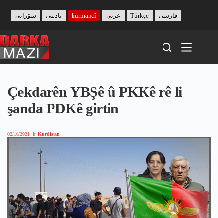
Skip
to
سۆرانی
بادینی
kurmancî
عربي
Türkçe
فارسی
content
Çekdarên YBŞê û PKKê rê li
şanda PDKê girtin
02/10/2021
in
Kurdistan