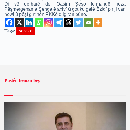
Di vê derbarê de, Qasim Şeşo fermandê hêza
Pêşmergehan a Şengalê axivî û got ku gelê Êzidî pir ji van
hewl û pêşî girtinên PKKê dilgiran bûne.
Tags:
sereke
Pustên heman beş