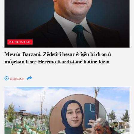
KURDISTAN
Mesrûr Barzanî: Zêdetirî hezar êrîşên bi dron û
mûşekan li ser Herêma Kurdistanê hatine kirin
08/08/2026