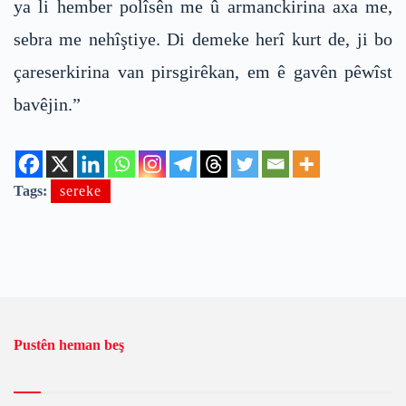
ya li hember polîsên me û armanckirina axa me,
sebra me nehîştiye. Di demeke herî kurt de, ji bo
çareserkirina van pirsgirêkan, em ê gavên pêwîst
bavêjin.”
Tags:
sereke
Pustên heman beş