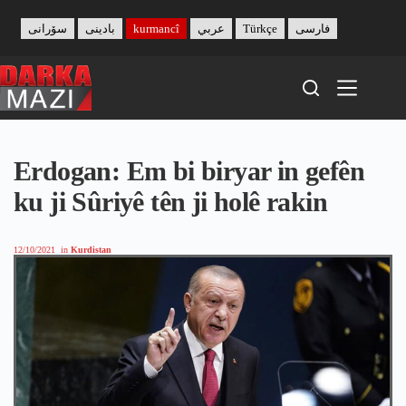
Skip
to
سۆرانی
بادینی
kurmancî
عربي
Türkçe
فارسی
content
Erdogan: Em bi biryar in gefên
ku ji Sûriyê tên ji holê rakin
12/10/2021
in
Kurdistan