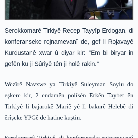
Serokkomarê Tirkiyê Recep Tayyîp Erdogan, di
konferanseke rojnamevanî de, gef li Rojavayê
Kurdustanê xwar û diyar kir: “Em bi biryar in
gefên ku ji Sûriyê tên ji holê rakin.”
Wezîrê Navxwe ya Tirkiyê Suleyman Soylu do
eşkere kir, 2 endamên polîsên Erkên Taybet ên
Tirkiyê li bajarokê Mariê yê li bakurê Helebê di
êrîşeke YPGê de hatine kuştin.
Serokomarê Tirkiyê, di konferanseke rojnamevanî