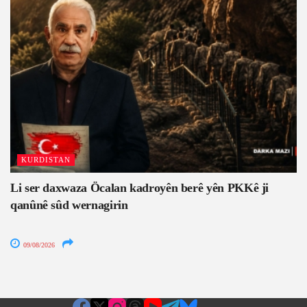
KURDISTAN
Li ser daxwaza Öcalan kadroyên berê yên PKKê ji
qanûnê sûd wernagirin
09/08/2026