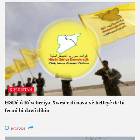
KURDISTAN
HSDê û Rêveberiya Xweser di nava vê hefteyê de bi
fermî bi dawî dibin
10/08/2026