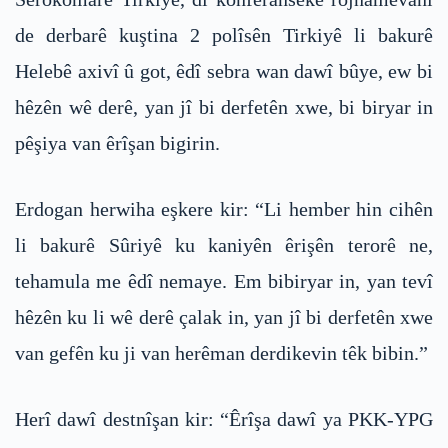
de derbarê kuştina 2 polîsên Tirkiyê li bakurê
Helebê axivî û got, êdî sebra wan dawî bûye, ew bi
hêzên wê derê, yan jî bi derfetên xwe, bi biryar in
pêşiya van êrîşan bigirin.
Erdogan herwiha eşkere kir: “Li hember hin cihên
li bakurê Sûriyê ku kaniyên êrişên terorê ne,
tehamula me êdî nemaye. Em bibiryar in, yan tevî
hêzên ku li wê derê çalak in, yan jî bi derfetên xwe
van gefên ku ji van herêman derdikevin têk bibin.”
Herî dawî destnîşan kir: “Êrîşa dawî ya PKK-YPG