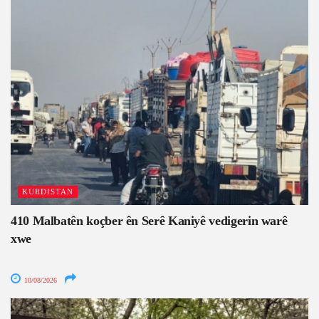
KURDISTAN
410 Malbatên koçber ên Serê Kaniyê vedigerin warê
xwe
10/08/2026