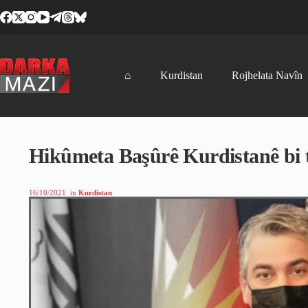
Skip
to
content
⌂
Kurdistan
Rojhelata Navîn
Hikûmeta Başûrê Kurdistanê bi t
16/10/2021
in
Kurdistan