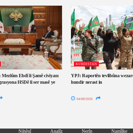
KURDISTAN
 Mezlûm Ebdî li Şamê civiyan:
YPJ: Raportên tevlîbûna wezar
grasyona HSDê li ser masê ye
hundir nerast in
04/08/2026
Nihênî
Analîz
Nerîn
Namîlke