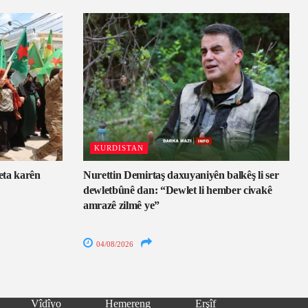
KURDISTAN
eta karên
Nurettin Demirtaş daxuyaniyên balkêş li ser
dewletbûnê dan: “Dewlet li hember civakê
amrazê zilmê ye”
04/08/2026
Vîdîyo
Hemereng
Erşîf