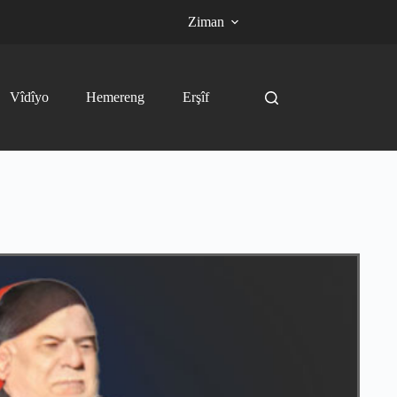
Ziman
Vîdîyo
Hemereng
Erşîf