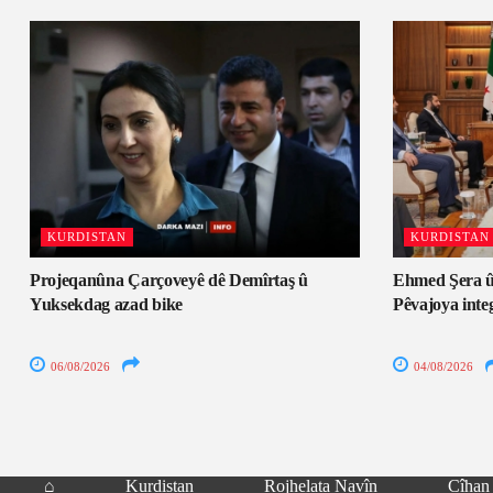
KURDISTAN
KURDISTAN
Projeqanûna Çarçoveyê dê Demîrtaş û
Ehmed Şera û
Yuksekdag azad bike
Pêvajoya inte
06/08/2026
04/08/2026
⌂
Kurdistan
Rojhelata Navîn
Cîhan