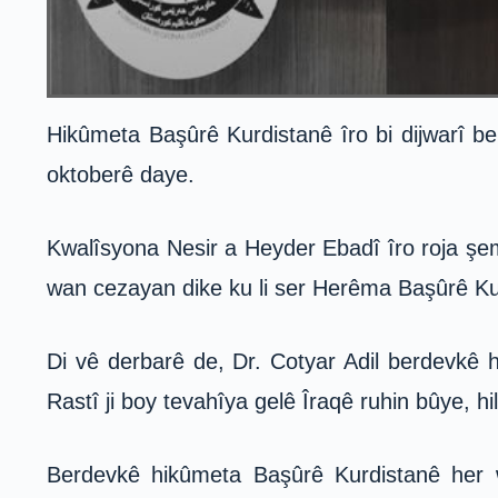
Hikûmeta Başûrê Kurdistanê îro bi dijwarî b
oktoberê daye.
Kwalîsyona Nesir a Heyder Ebadî îro roja şe
wan cezayan dike ku li ser Herêma Başûrê Kurd
Di vê derbarê de, Dr. Cotyar Adil berdevkê 
Rastî ji boy tevahîya gelê Îraqê ruhin bûye, hi
Berdevkê hikûmeta Başûrê Kurdistanê her w