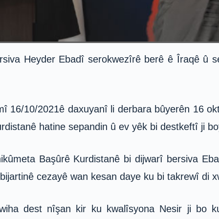
ersiva Heyder Ebadî serokwezîrê berê ê Îraqê û s
mî 16/10/2021ê daxuyanî li derbara bûyerên 16 okt
istanê hatine sepandin û ev yêk bi destkeftî ji bo
hikûmeta Başûrê Kurdistanê bi dijwarî bersiva Eba
lbijartinê cezayê wan kesan daye ku bi takrewî di xw
iha dest nîşan kir ku kwalîsyona Nesir ji bo k