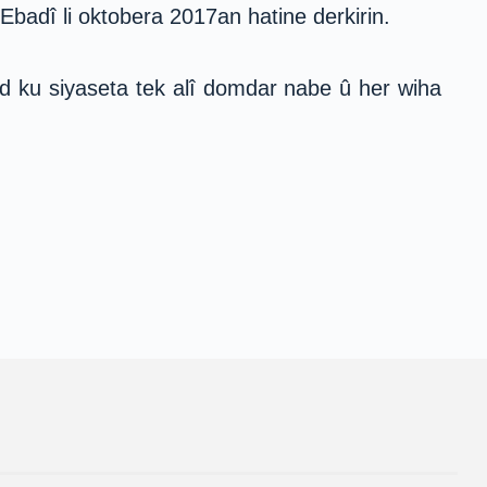
 Ebadî li oktobera 2017an hatine derkirin.
and ku siyaseta tek alî domdar nabe û her wiha