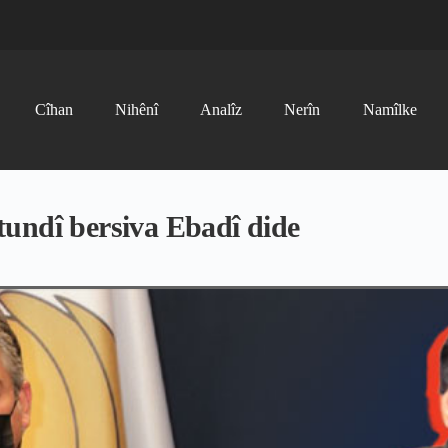
Cîhan
Nihênî
Analîz
Nerîn
Namîlke
undî bersiva Ebadî dide