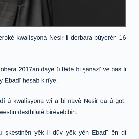
erokê kwalîsyona Nesir li derbara bûyerên 16
obera 2017an daye û têde bi şanazî ve bas li
y Ebadî hesab kirîye.
dî û kwalîsyona wî a bi navê Nesir da û got:
estin desthilatê birêvebibin.
u şkestinên yêk li dûv yêk yên Ebadî ên di