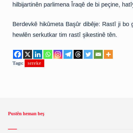
hilbijartinên parlimena Îraqê de bi peçine, ha
Berdevkê hikûmeta Başûr dibêje: Rastî ji bo g
hewlên serkutkar tim rastî şikestinê tên.
Tags:
sereke
Pustên heman beş