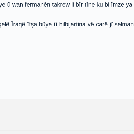
tîye û wan fermanên takrew li bîr tîne ku bi îmze ya
elê Îraqê îfşa bûye û hilbijartina vê carê jî selm