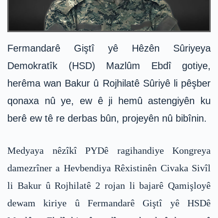
Fermandarê Giştî yê Hêzên Sûriyeya
Demokratîk (HSD) Mazlûm Ebdî gotiye,
herêma wan Bakur û Rojhilatê Sûriyê li pêşber
qonaxa nû ye, ew ê ji hemû astengiyên ku
berê ew tê re derbas bûn, projeyên nû bibînin.
Medyaya nêzîkî PYDê ragihandiye Kongreya
damezrîner a Hevbendiya Rêxistinên Civaka Sivîl
li Bakur û Rojhilatê 2 rojan li bajarê Qamişloyê
dewam kiriye û Fermandarê Giştî yê HSDê