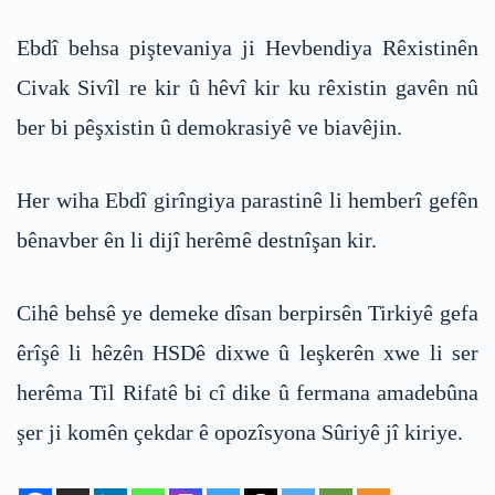
Ebdî behsa piştevaniya ji Hevbendiya Rêxistinên
Civak Sivîl re kir û hêvî kir ku rêxistin gavên nû
ber bi pêşxistin û demokrasiyê ve biavêjin.
Her wiha Ebdî girîngiya parastinê li hemberî gefên
bênavber ên li dijî herêmê destnîşan kir.
Cihê behsê ye demeke dîsan berpirsên Tirkiyê gefa
êrîşê li hêzên HSDê dixwe û leşkerên xwe li ser
herêma Til Rifatê bi cî dike û fermana amadebûna
şer ji komên çekdar ê opozîsyona Sûriyê jî kiriye.