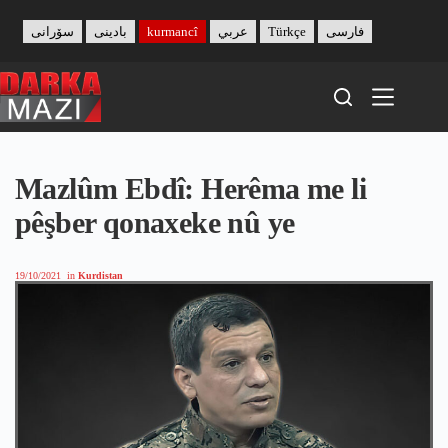
Skip
to
سۆرانی
بادینی
kurmancî
عربي
Türkçe
فارسی
content
Mazlûm Ebdî: Herêma me li
pêşber qonaxeke nû ye
19/10/2021
in
Kurdistan