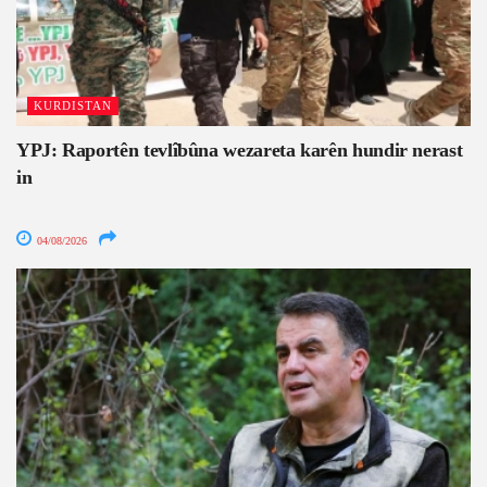
KURDISTAN
YPJ: Raportên tevlîbûna wezareta karên hundir nerast
in
04/08/2026