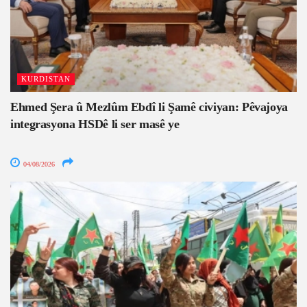
KURDISTAN
Ehmed Şera û Mezlûm Ebdî li Şamê civiyan: Pêvajoya
integrasyona HSDê li ser masê ye
04/08/2026