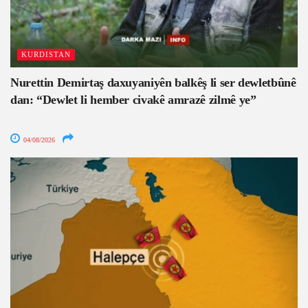
KURDISTAN
Nurettin Demirtaş daxuyaniyên balkêş li ser dewletbûnê
dan: “Dewlet li hember civakê amrazê zilmê ye”
04/08/2026