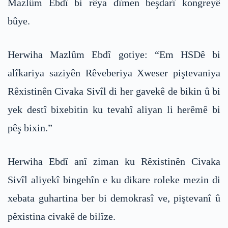
Mazlûm Ebdî bi rêya dîmen beşdarî kongreyê
bûye.
Herwiha Mazlûm Ebdî gotiye: “Em HSDê bi
alîkariya saziyên Rêveberiya Xweser piştevaniya
Rêxistinên Civaka Sivîl di her gavekê de bikin û bi
yek destî bixebitin ku tevahî aliyan li herêmê bi
pêş bixin.”
Herwiha Ebdî anî ziman ku Rêxistinên Civaka
Sivîl aliyekî bingehîn e ku dikare roleke mezin di
xebata guhartina ber bi demokrasî ve, piştevanî û
pêxistina civakê de bilîze.