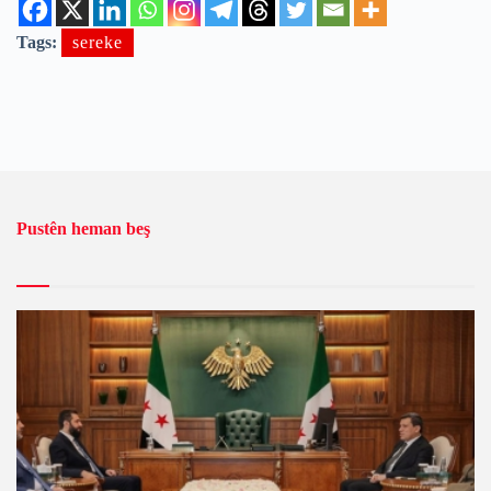
Tags:
sereke
Pustên heman beş