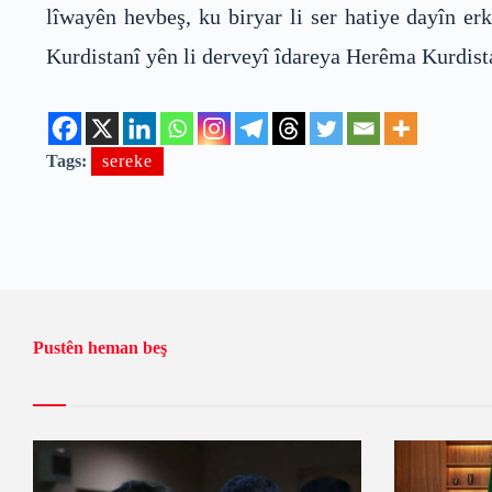
lîwayên hevbeş, ku biryar li ser hatiye dayîn e
Kurdistanî yên li derveyî îdareya Herêma Kurdist
Tags:
sereke
Pustên heman beş