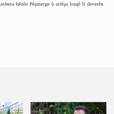
navbera hêzên Pêşmerge û artêşa Iraqê li deverên