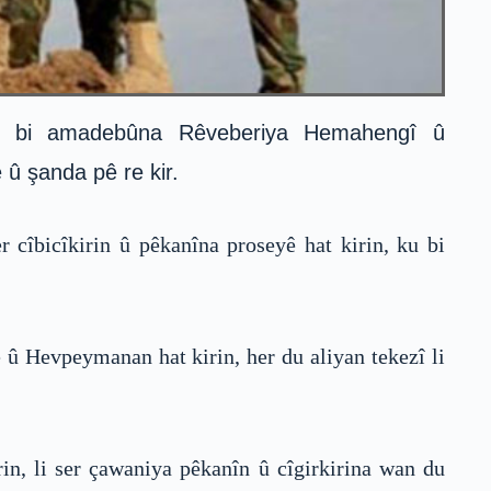
e bi amadebûna Rêveberiya Hemahengî û
û şanda pê re kir.
 cîbicîkirin û pêkanîna proseyê hat kirin, ku bi
û Hevpeymanan hat kirin, her du aliyan tekezî li
in, li ser çawaniya pêkanîn û cîgirkirina wan du