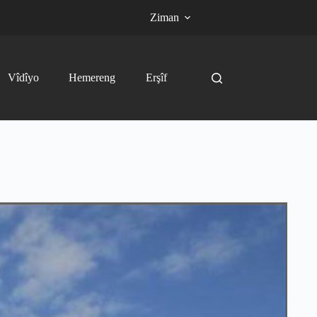
Ziman
Vîdîyo
Hemereng
Erşîf