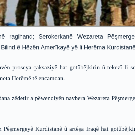
nê ragihand; Serokerkanê Wezareta Pêşmerg
ilind ê Hêzên Amerîkayê yê li Herêma Kurdistanê 
ên proseya çaksaziyê hat gotûbêjkirin û tekezî li ser
ûmeta Herêmê tê encamdan.
îdana zêdetir a pêwendiyên navbera Wezareta Pêşmerge 
Pêşmergeyê Kurdistanê û artêşa Iraqê hat gotûbêjkir