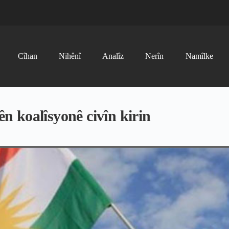
Cîhan
Nihênî
Analîz
Nerîn
Namîlke
 koalîsyonê civîn kirin