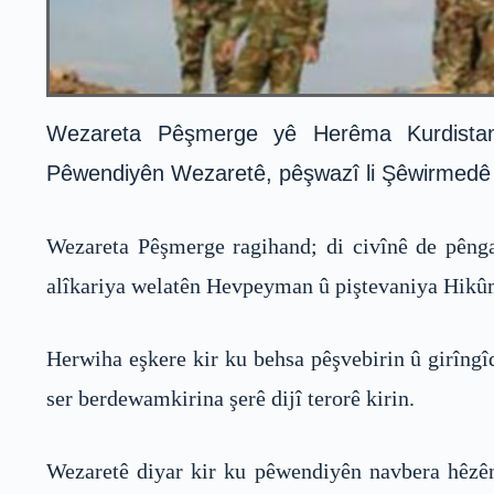
Wezareta Pêşmerge yê Herêma Kurdista
Pêwendiyên Wezaretê, pêşwazî li Şêwirmedê B
Wezareta Pêşmerge ragihand; di civînê de pêngav
alîkariya welatên Hevpeyman û piştevaniya Hik
Herwiha eşkere kir ku behsa pêşvebirin û girîng
ser berdewamkirina şerê dijî terorê kirin.
Wezaretê diyar kir ku pêwendiyên navbera hêzên 