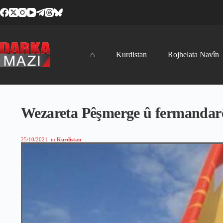
Skip
to
content
⌂
Kurdistan
Rojhelata Navîn
Wezareta Pêşmerge û fermandarên
25/10/2021
in
Kurdistan