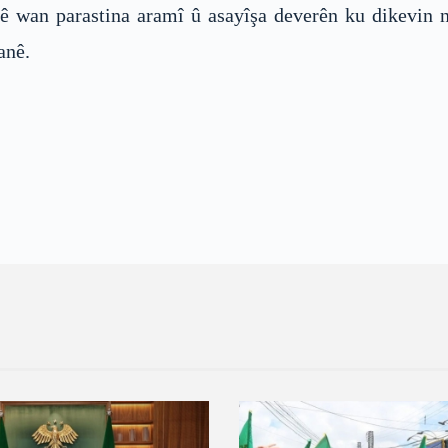
rkê wan parastina aramî û asayîşa deverên ku dikevin 
anê.