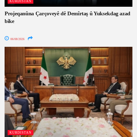
KURDISTAN
Projeqanûna Çarçoveyê dê Demîrtaş û Yuksekdag azad
bike
06/08/2026
KURDISTAN