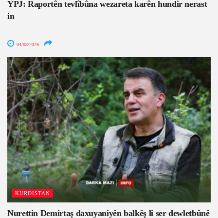
YPJ: Raportên tevlîbûna wezareta karên hundir nerast
in
04/08/2026
KURDISTAN
Nurettin Demirtaş daxuyaniyên balkêş li ser dewletbûnê