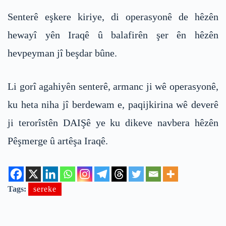
Senterê eşkere kiriye, di operasyonê de hêzên
hewayî yên Iraqê û balafirên şer ên hêzên
hevpeyman jî beşdar bûne.
Li gorî agahiyên senterê, armanc ji wê operasyonê,
ku heta niha jî berdewam e, paqijkirina wê deverê
ji terorîstên DAIŞê ye ku dikeve navbera hêzên
Pêşmerge û artêşa Iraqê.
Tags:
sereke