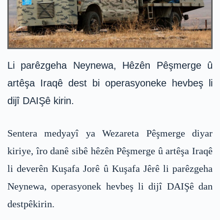
Li parêzgeha Neynewa, Hêzên Pêşmerge û
artêşa Iraqê dest bi operasyoneke hevbeş li
dijî DAIŞê kirin.
Sentera medyayî ya Wezareta Pêşmerge diyar
kiriye, îro danê sibê hêzên Pêşmerge û artêşa Iraqê
li deverên Kuşafa Jorê û Kuşafa Jêrê li parêzgeha
Neynewa, operasyonek hevbeş li dijî DAIŞê dan
destpêkirin.