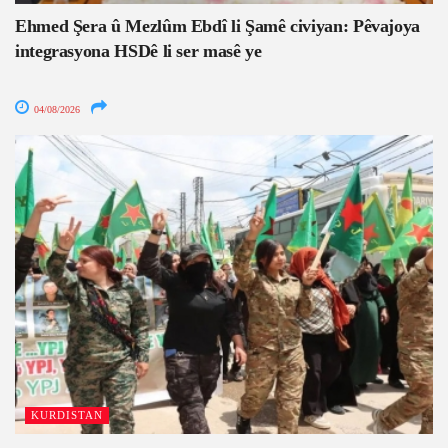
Ehmed Şera û Mezlûm Ebdî li Şamê civiyan: Pêvajoya
integrasyona HSDê li ser masê ye
04/08/2026
KURDISTAN