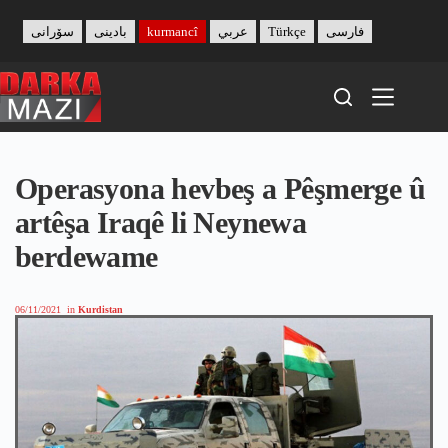
Skip
to
سۆرانی
بادینی
kurmancî
عربي
Türkçe
فارسی
content
Operasyona hevbeş a Pêşmerge û
artêşa Iraqê li Neynewa
berdewame
06/11/2021
in
Kurdistan