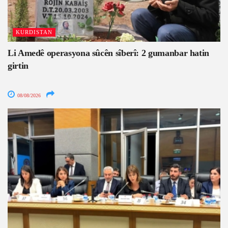
KURDISTAN
Li Amedê operasyona sûcên sîberî: 2 gumanbar hatin
girtin
08/08/2026