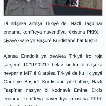
Di êrîşeka artêşa Tirkiyê de, Nazlî Taşpînar
endama komîteya navendîya rêxistina PKKê li
çiyayê Gare yê Başûrê Kurdistanê hat kuştin.
Ajansa Enadolê ya dewleta Tirkiyê îro roja
çarşemî 10/11/2021ê belav kir ku di êrîşeka
hevpar a MIT ê û artêşa Tirkiyê de ku li çiyayê
Gare yê Başûrê Kurdistanê pêkhatîye, Nazlî
Taşpînar nasiyar bi kodnavê Emîne Ercîs
endama komîteya navendîya rêxistina PKKê