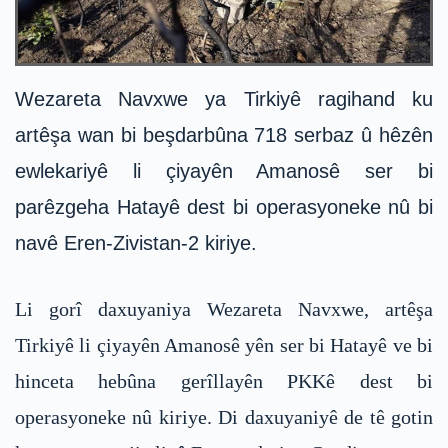
Wezareta Navxwe ya Tirkiyê ragihand ku
artêşa wan bi beşdarbûna 718 serbaz û hêzên
ewlekariyê li çiyayên Amanosê ser bi
parêzgeha Hatayê dest bi operasyoneke nû bi
navê Eren-Zivistan-2 kiriye.
Li gorî daxuyaniya Wezareta Navxwe, artêşa
Tirkiyê li çiyayên Amanosê yên ser bi Hatayê ve bi
hinceta hebûna gerîllayên PKKê dest bi
operasyoneke nû kiriye. Di daxuyaniyê de tê gotin