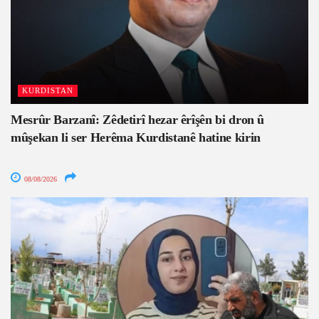
KURDISTAN
Mesrûr Barzanî: Zêdetirî hezar êrîşên bi dron û
mûşekan li ser Herêma Kurdistanê hatine kirin
08/08/2026