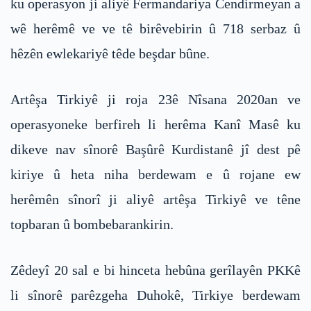
ku operasyon ji aliyê Fermandariya Cendirmeyan a
wê herêmê ve ve tê birêvebirin û 718 serbaz û
hêzên ewlekariyê têde beşdar bûne.
Artêşa Tirkiyê ji roja 23ê Nîsana 2020an ve
operasyoneke berfireh li herêma Kanî Masê ku
dikeve nav sînorê Başûrê Kurdistanê jî dest pê
kiriye û heta niha berdewam e û rojane ew
herêmên sînorî ji aliyê artêşa Tirkiyê ve têne
topbaran û bombebarankirin.
Zêdeyî 20 sal e bi hinceta hebûna gerîlayên PKKê
li sînorê parêzgeha Duhokê, Tirkiye berdewam