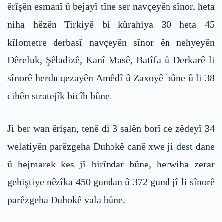
êrîşên esmanî û bejayî tîne ser navçeyên sînor, heta
niha hêzên Tirkiyê bi kûrahiya 30 heta 45
kîlometre derbasî navçeyên sînor ên nehyeyên
Dêreluk, Şêladizê, Kanî Masê, Batîfa û Derkarê li
sînorê herdu qezayên Amêdî û Zaxoyê bûne û li 38
cihên stratejîk bicîh bûne.
Ji ber wan êrişan, tenê di 3 salên borî de zêdeyî 34
welatiyên parêzgeha Duhokê canê xwe ji dest dane
û hejmarek kes jî birîndar bûne, herwiha zerar
gehiştiye nêzîka 450 gundan û 372 gund jî li sînorê
parêzgeha Duhokê vala bûne.