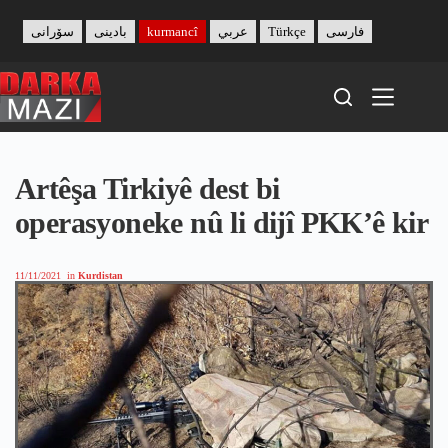
Skip
to
سۆرانی
بادینی
kurmancî
عربي
Türkçe
فارسی
content
Artêşa Tirkiyê dest bi
operasyoneke nû li dijî PKK’ê kir
11/11/2021
in
Kurdistan