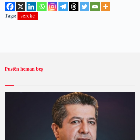
Tags:
sereke
Pustên heman beş