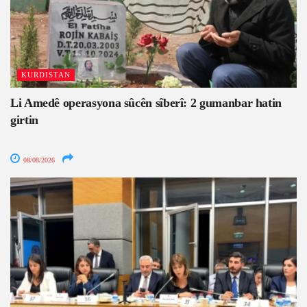
KURDISTAN
Li Amedê operasyona sûcên sîberî: 2 gumanbar hatin
girtin
08/08/2026