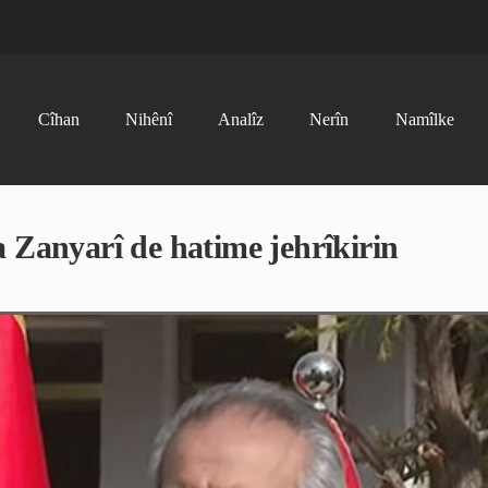
Cîhan
Nihênî
Analîz
Nerîn
Namîlke
 Zanyarî de hatime jehrîkirin