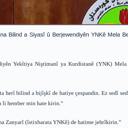
a Bilind a Siyasî û Berjewendiyên YNKê Mela Bex
yên Yekîtiya Niştimanî ya Kurdistanê (YNK) Mela B
ta herî bilind a bijîşkî de hatiye çespandin. Ez sedî s
 li hember min hate kirin.”
ha Zanyarî (îstixbarata YNKê) de hatime jehrîkirin.”