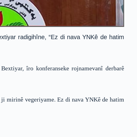
tiyar radigihîne, “Ez di nava YNKê de hatim
extiyar, îro konferanseke rojnamevanî derbarê
ed ji mirinê vegeriyame. Ez di nava YNKê de hatim