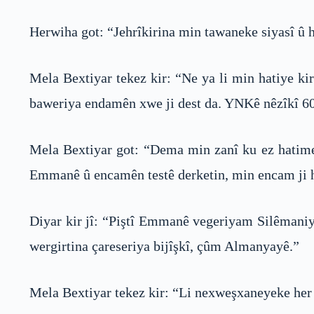
Herwiha got: “Jehrîkirina min tawaneke siyasî û h
Mela Bextiyar tekez kir: “Ne ya li min hatiye kir
baweriya endamên xwe ji dest da. YNKê nêzîkî 600
Mela Bextiyar got: “Dema min zanî ku ez hatime j
Emmanê û encamên testê derketin, min encam ji h
Diyar kir jî: “Piştî Emmanê vegeriyam Silêmaniyê 
wergirtina çareseriya bijîşkî, çûm Almanyayê.”
Mela Bextiyar tekez kir: “Li nexweşxaneyeke her b