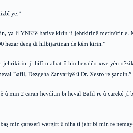
izbî ye.”
in, ya li YNK’ê hatiye kirin ji jehrkirinê metirsîtir 
 hezar deng di hilbijartinan de kêm kirin.”
ehrîkirin, ji bilî malbat û hin hevalên xwe yên nêzî
eval Bafil, Dezgeha Zanyariyê û Dr. Xesro re şandin.”
û min 2 caran hevdîtin bi heval Bafil re û carekê jî b
aş min çareserî wergirt û niha ti jehr bi min re nemay