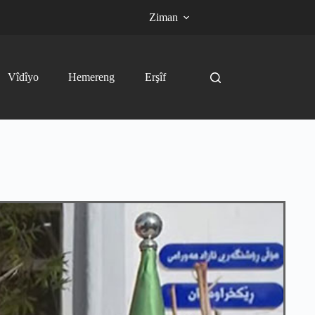
Ziman
Vîdîyo
Hemereng
Erşîf