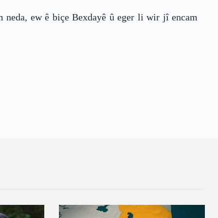
am neda, ew ê biçe Bexdayê û eger li wir jî encam