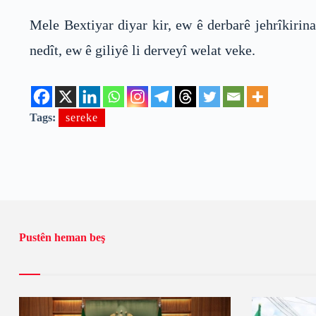
Mele Bextiyar diyar kir, ew ê derbarê jehrîkirin
nedît, ew ê giliyê li derveyî welat veke.
Tags:
sereke
Pustên heman beş