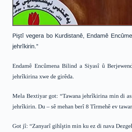
Piştî vegera bo Kurdistanê, Endamê Encûmen
jehrîkirin.”
Endamê Encûmena Bilind a Siyasî û Berjewendi
jehrîkirina xwe de girêda.
Mela Bextiyar got: “Tawana jehrîkirina min di as
jehrîkirin. Du – sê mehan berî 8 Tîrmehê ev tawan
Got jî: “Zanyarî gihîştin min ku ez di nava Dezge