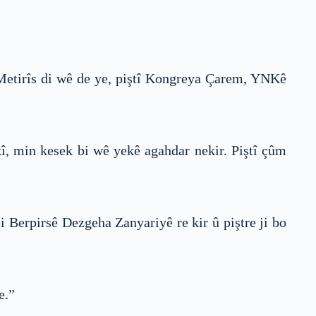
e. Metirîs di wê de ye, piştî Kongreya Çarem, YNKê
kî, min kesek bi wê yekê agahdar nekir. Piştî çûm
i Berpirsê Dezgeha Zanyariyê re kir û piştre ji bo
e.”