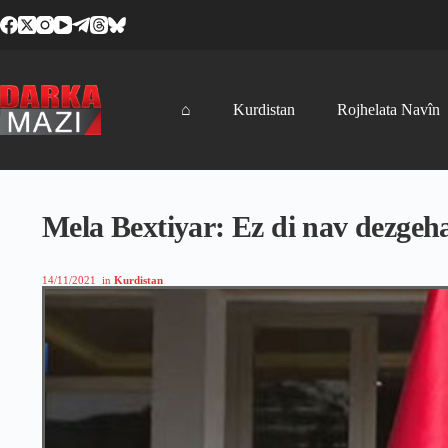
Skip
to
content
⌂
Kurdistan
Rojhelata Navîn
Mela Bextiyar: Ez di nav dezgeha
14/11/2021
in
Kurdistan