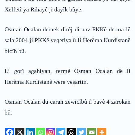
Xelfetî ya Rihayê ji dayîk bûye.
Osman Ocalan demek dirêj di nav PKKê de ma lê
sala 2004 ji PKKê veqetiya û li Herêma Kurdistanê
bicîh bû.
Li gorî agahiyan, termê Osman Ocalan dê li
Herêma Kurdistanê were veşartin.
Osman Ocalan du caran zewicîbû û bavê 4 zarokan
bû.