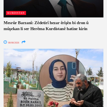
KURDISTAN
Mesrûr Barzanî: Zêdetirî hezar êrîşên bi dron û
mûşekan li ser Herêma Kurdistanê hatine kirin
08/08/2026