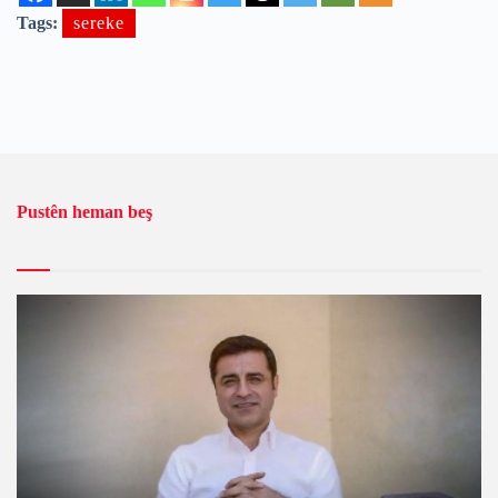
Tags:
sereke
Pustên heman beş