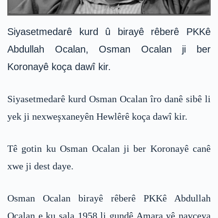
Siyasetmedarê kurd û birayê rêberê PKKê
Abdullah Ocalan, Osman Ocalan ji ber
Koronayê koça dawî kir.
Siyasetmedarê kurd Osman Ocalan îro danê sibê li
yek ji nexweşxaneyên Hewlêrê koça dawî kir.
Tê gotin ku Osman Ocalan ji ber Koronayê canê
xwe ji dest daye.
Osman Ocalan birayê rêberê PKKê Abdullah
Ocalan e ku sala 1958 li gundê Amara yê navçeya