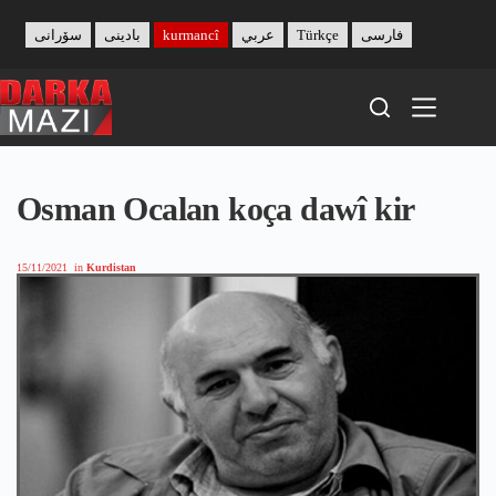
Skip
to
سۆرانی
بادینی
kurmancî
عربي
Türkçe
فارسی
content
Osman Ocalan koça dawî kir
15/11/2021
in
Kurdistan