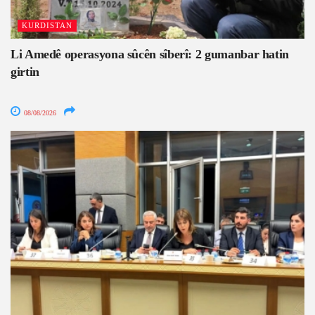
KURDISTAN
Li Amedê operasyona sûcên sîberî: 2 gumanbar hatin
girtin
08/08/2026