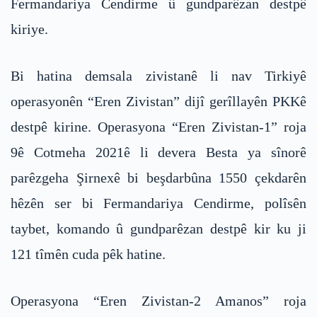
Fermandariya Cendirme û gundparêzan destpê
kiriye.
Bi hatina demsala zivistanê li nav Tirkiyê
operasyonên “Eren Zivistan” dijî gerîllayên PKKê
destpê kirine. Operasyona “Eren Zivistan-1” roja
9ê Cotmeha 2021ê li devera Besta ya sînorê
parêzgeha Şirnexê bi beşdarbûna 1550 çekdarên
hêzên ser bi Fermandariya Cendirme, polîsên
taybet, komando û gundparêzan destpê kir ku ji
121 tîmên cuda pêk hatine.
Operasyona “Eren Zivistan-2 Amanos” roja