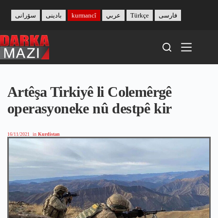
Skip
to
سۆرانی
بادینی
kurmancî
عربي
Türkçe
فارسی
content
Artêşa Tirkiyê li Colemêrgê
operasyoneke nû destpê kir
16/11/2021
in
Kurdistan