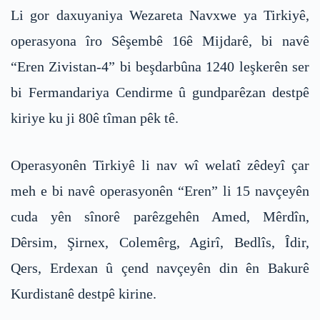
Li gor daxuyaniya Wezareta Navxwe ya Tirkiyê,
operasyona îro Sêşembê 16ê Mijdarê, bi navê
“Eren Zivistan-4” bi beşdarbûna 1240 leşkerên ser
bi Fermandariya Cendirme û gundparêzan destpê
kiriye ku ji 80ê tîman pêk tê.
Operasyonên Tirkiyê li nav wî welatî zêdeyî çar
meh e bi navê operasyonên “Eren” li 15 navçeyên
cuda yên sînorê parêzgehên Amed, Mêrdîn,
Dêrsim, Şirnex, Colemêrg, Agirî, Bedlîs, Îdir,
Qers, Erdexan û çend navçeyên din ên Bakurê
Kurdistanê destpê kirine.