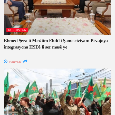
KURDISTAN
Ehmed Şera û Mezlûm Ebdî li Şamê civiyan: Pêvajoya
integrasyona HSDê li ser masê ye
04/08/2026