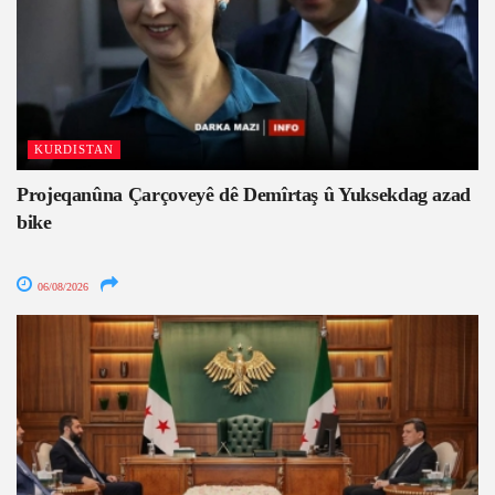
KURDISTAN
Projeqanûna Çarçoveyê dê Demîrtaş û Yuksekdag azad
bike
06/08/2026