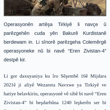
Operasyonên artêşa Tirkiyê li navçe û
parêzgehên cuda yên Bakurê Kurdistanê
berdewam in. Li sînorê parêzgeha Colemêrgê
operasyoneke nû bi navê “Eren Zivistan-4”
destpê kir.
Li gor daxuyaniya ku îro Sêşembê 16ê Mijdara
2021ê ji aliyê Wezareta Navxwe ya Tirkiyê ve
hatiye belavkirin, operasyonê vê sibê bi navê “Eren
Zivistan-4” bi beşdarbûna 1240 leşkerên ser bi