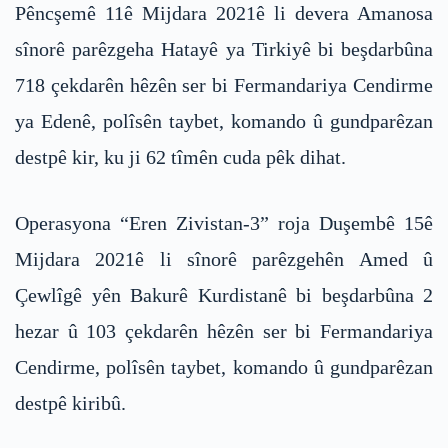
Pêncşemê 11ê Mijdara 2021ê li devera Amanosa
sînorê parêzgeha Hatayê ya Tirkiyê bi beşdarbûna
718 çekdarên hêzên ser bi Fermandariya Cendirme
ya Edenê, polîsên taybet, komando û gundparêzan
destpê kir, ku ji 62 tîmên cuda pêk dihat.
Operasyona “Eren Zivistan-3” roja Duşembê 15ê
Mijdara 2021ê li sînorê parêzgehên Amed û
Çewlîgê yên Bakurê Kurdistanê bi beşdarbûna 2
hezar û 103 çekdarên hêzên ser bi Fermandariya
Cendirme, polîsên taybet, komando û gundparêzan
destpê kiribû.