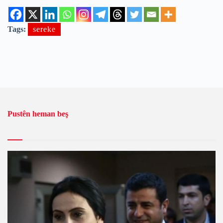
Tags:
sereke
Pustên heman beş