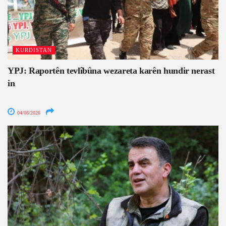
KURDISTAN
YPJ: Raportên tevlîbûna wezareta karên hundir nerast
in
04/08/2026