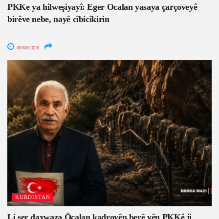
PKKe ya hilweşiyayî: Eger Ocalan yasaya çarçoveyê
birêve nebe, nayê cîbicîkirin
09/08/2026
KURDISTAN
Li ser daxwaza Öcalan kadroyên berê yên PKKê ji