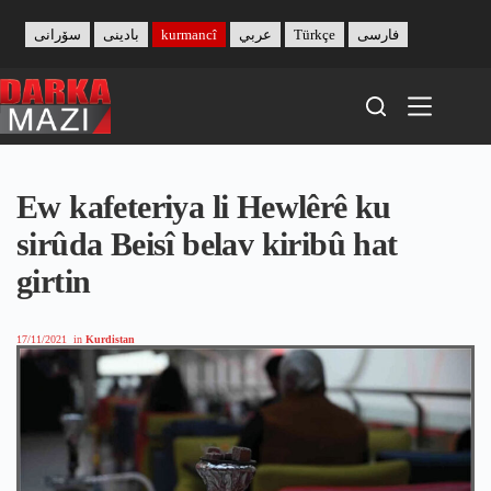
Skip
to
سۆرانی
بادینی
kurmancî
عربي
Türkçe
فارسی
content
Ew kafeteriya li Hewlêrê ku
sirûda Beisî belav kiribû hat
girtin
17/11/2021
in
Kurdistan