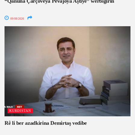
“Qanûna Çarçoveya Pêvajoya Aştiyê” werbigirin
09/08/2026
KURDISTAN
Rê li ber azadkirina Demirtaş vedibe