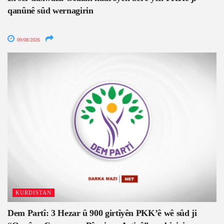
qanûnê sûd wernagirin
09/08/2026
KURDISTAN
Dem Partî: 3 Hezar û 900 girtîyên PKK’ê wê sûd ji