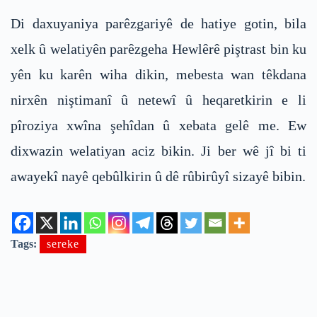
Di daxuyaniya parêzgariyê de hatiye gotin, bila
xelk û welatiyên parêzgeha Hewlêrê piştrast bin ku
yên ku karên wiha dikin, mebesta wan têkdana
nirxên niştimanî û netewî û heqaretkirin e li
pîroziya xwîna şehîdan û xebata gelê me. Ew
dixwazin welatiyan aciz bikin. Ji ber wê jî bi ti
awayekî nayê qebûlkirin û dê rûbirûyî sizayê bibin.
Tags:
sereke