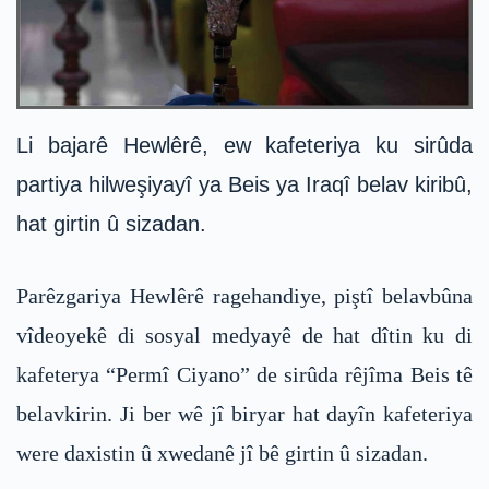
Li bajarê Hewlêrê, ew kafeteriya ku sirûda
partiya hilweşiyayî ya Beis ya Iraqî belav kiribû,
hat girtin û sizadan.
Parêzgariya Hewlêrê ragehandiye, piştî belavbûna
vîdeoyekê di sosyal medyayê de hat dîtin ku di
kafeterya “Permî Ciyano” de sirûda rêjîma Beis tê
belavkirin. Ji ber wê jî biryar hat dayîn kafeteriya
were daxistin û xwedanê jî bê girtin û sizadan.