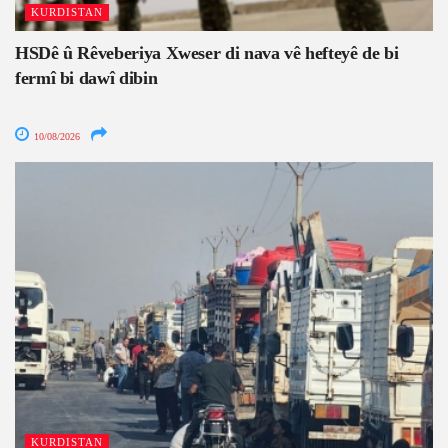
KURDISTAN
HSDê û Rêveberiya Xweser di nava vê hefteyê de bi
fermî bi dawî dibin
10/08/2026
KURDISTAN