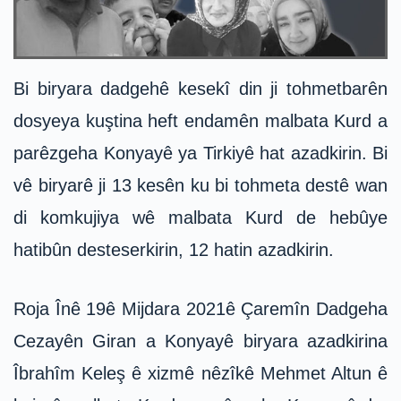
Bi biryara dadgehê kesekî din ji tohmetbarên
dosyeya kuştina heft endamên malbata Kurd a
parêzgeha Konyayê ya Tirkiyê hat azadkirin. Bi
vê biryarê ji 13 kesên ku bi tohmeta destê wan
di komkujiya wê malbata Kurd de hebûye
hatibûn desteserkirin, 12 hatin azadkirin.
Roja Înê 19ê Mijdara 2021ê Çaremîn Dadgeha
Cezayên Giran a Konyayê biryara azadkirina
Îbrahîm Keleş ê xizmê nêzîkê Mehmet Altun ê