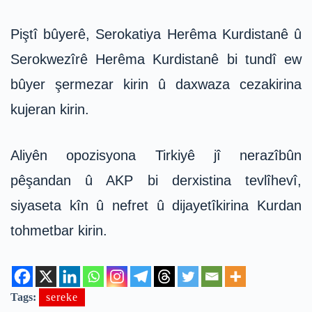
Piştî bûyerê, Serokatiya Herêma Kurdistanê û
Serokwezîrê Herêma Kurdistanê bi tundî ew
bûyer şermezar kirin û daxwaza cezakirina
kujeran kirin.
Aliyên opozisyona Tirkiyê jî nerazîbûn
pêşandan û AKP bi derxistina tevlîhevî,
siyaseta kîn û nefret û dijayetîkirina Kurdan
tohmetbar kirin.
Tags:
sereke