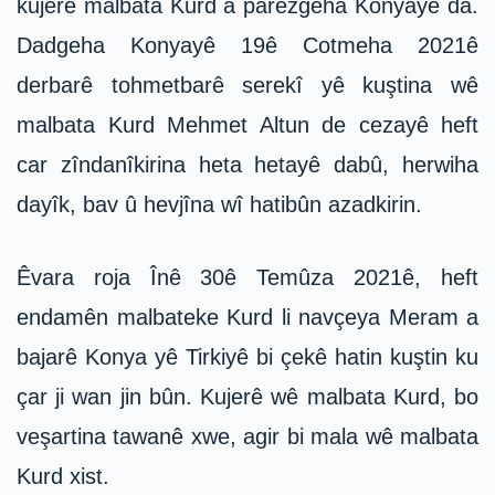
kujerê malbata Kurd a parêzgeha Konyayê da.
Dadgeha Konyayê 19ê Cotmeha 2021ê
derbarê tohmetbarê serekî yê kuştina wê
malbata Kurd Mehmet Altun de cezayê heft
car zîndanîkirina heta hetayê dabû, herwiha
dayîk, bav û hevjîna wî hatibûn azadkirin.
Êvara roja Înê 30ê Temûza 2021ê, heft
endamên malbateke Kurd li navçeya Meram a
bajarê Konya yê Tirkiyê bi çekê hatin kuştin ku
çar ji wan jin bûn. Kujerê wê malbata Kurd, bo
veşartina tawanê xwe, agir bi mala wê malbata
Kurd xist.