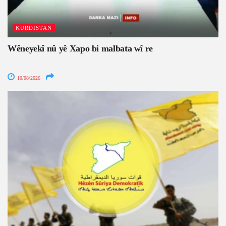
KURDISTAN
Wêneyekî nû yê Xapo bi malbata wî re
10/08/2026