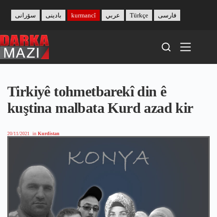
Skip
to
سۆرانی
بادینی
kurmancî
عربي
Türkçe
فارسی
content
Tirkiyê tohmetbarekî din ê
kuştina malbata Kurd azad kir
20/11/2021
in
Kurdistan