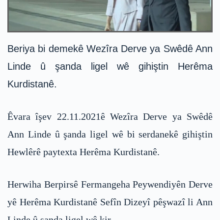
Beriya bi demekê Wezîra Derve ya Swêdê Ann
Linde û şanda ligel wê gihiştin Herêma
Kurdistanê.
Êvara îşev 22.11.2021ê Wezîra Derve ya Swêdê
Ann Linde û şanda ligel wê bi serdanekê gihiştin
Hewlêrê paytexta Herêma Kurdistanê.
Herwiha Berpirsê Fermangeha Peywendiyên Derve
yê Herêma Kurdistanê Sefîn Dizeyî pêşwazî li Ann
Linde û şanda ligel wê kir.