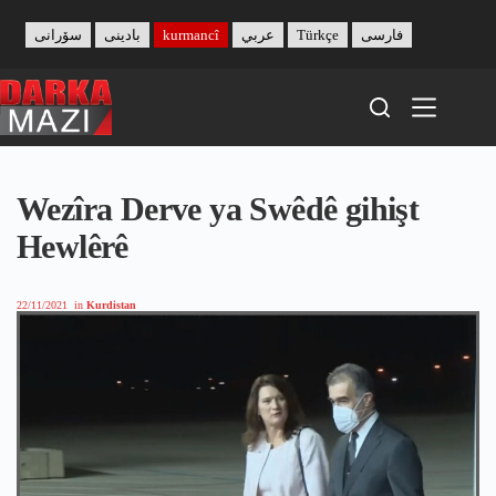
Skip
to
سۆرانی
بادینی
kurmancî
عربي
Türkçe
فارسی
content
Wezîra Derve ya Swêdê gihişt
Hewlêrê
22/11/2021
in
Kurdistan