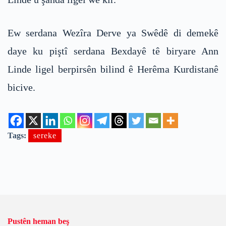
Ew serdana Wezîra Derve ya Swêdê di demekê
daye ku piştî serdana Bexdayê tê biryare Ann
Linde ligel berpirsên bilind ê Herêma Kurdistanê
bicive.
Tags:
sereke
Pustên heman beş