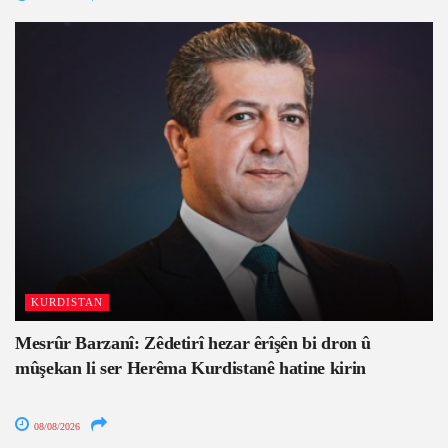
KURDISTAN
Mesrûr Barzanî: Zêdetirî hezar êrîşên bi dron û
mûşekan li ser Herêma Kurdistanê hatine kirin
08/08/2026