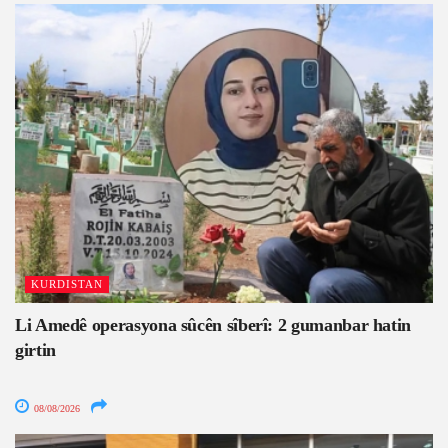
KURDISTAN
Li Amedê operasyona sûcên sîberî: 2 gumanbar hatin
girtin
08/08/2026