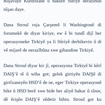
Rojavayê Kurdistanê û bakurê Sûriyê nerazîbûn
nîşan daye.
Dana Stroul roja Çarşemê li Washingtonê di
forumekê de diyar kiriye, ew ê bi tundî dijî her
operasyoneke Tirkiyê ya li Sûriyê derbikevin û di
vê mijarê de nerazîbûna xwe gihandine Tirkiyê.
Dana Stroul diyar kir jî, operasyona Tirkiyê bi kêrî
DAIŞ’ê tê û wiha got; gelek girtiyên DAIŞê di
girtîxaneyên HSD’ê de ne, eger Tirkiye operasyonê
bike û HSD berê xwe bide ber aliyê bakur û sînor,
dê êrişên DAIŞ’ê zêdetir bibin. Stroul got ku