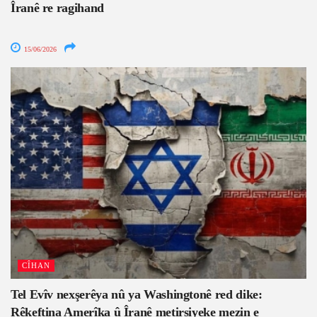
Îranê re ragihand
15/06/2026
CÎHAN
Tel Evîv nexşerêya nû ya Washingtonê red dike:
Rêkeftina Amerîka û Îranê metirsiyeke mezin e