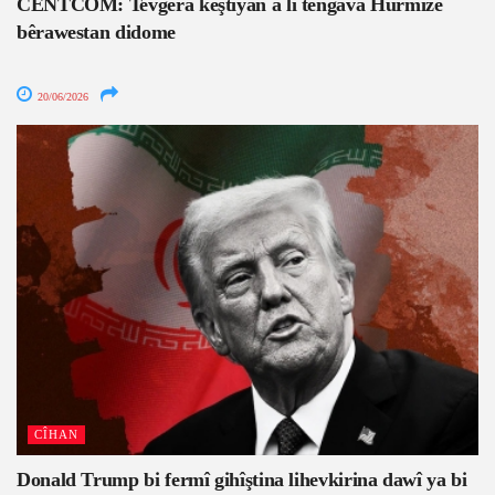
CENTCOM: Tevgera keştiyan a li tengava Hurmizê
bêrawestan didome
20/06/2026
CÎHAN
Donald Trump bi fermî gihîştina lihevkirina dawî ya bi