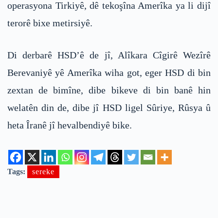
operasyona Tirkiyê, dê tekoşîna Amerîka ya li dijî
terorê bixe metirsiyê.
Di derbarê HSD’ê de jî, Alîkara Cîgirê Wezîrê
Berevaniyê yê Amerîka wiha got, eger HSD di bin
zextan de bimîne, dibe bikeve di bin banê hin
welatên din de, dibe jî HSD ligel Sûriye, Rûsya û
heta Îranê jî hevalbendiyê bike.
Tags:
sereke