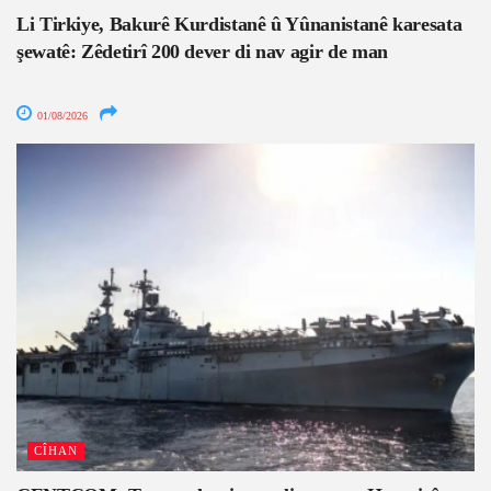
Li Tirkiye, Bakurê Kurdistanê û Yûnanistanê karesata
şewatê: Zêdetirî 200 dever di nav agir de man
01/08/2026
CÎHAN