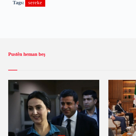
Tags:
sereke
Pustên heman beş