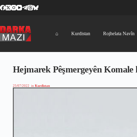
Skip
to
content
⌂
Kurdistan
Rojhelata Navîn
Hejmarek Pêşmergeyên Komale k
25/07/2022
in
Kurdistan