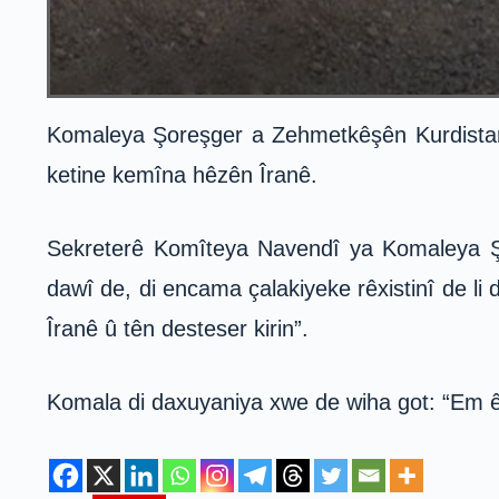
Komaleya Şoreşger a Zehmetkêşên Kurdistan
ketine kemîna hêzên Îranê.
Sekreterê Komîteya Navendî ya Komaleya Şo
dawî de, di encama çalakiyeke rêxistinî de
Îranê û tên desteser kirin”.
Komala di daxuyaniya xwe de wiha got: “Em ê 