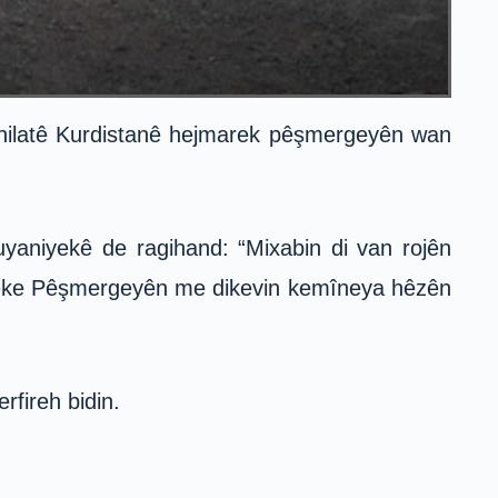
hilatê Kurdistanê hejmarek pêşmergeyên wan
aniyekê de ragihand: “Mixabin di van rojên
areke Pêşmergeyên me dikevin kemîneya hêzên
fireh bidin.