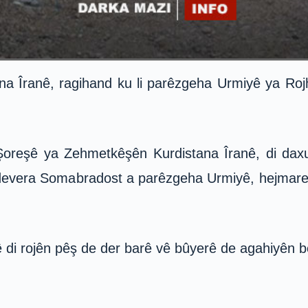
a Îranê, ragihand ku li parêzgeha Urmiyê ya Roj
reşê ya Zehmetkêşên Kurdistana Îranê, di daxuy
 li devera Somabradost a parêzgeha Urmiyê, hejm
di rojên pêş de der barê vê bûyerê de agahiyên ber