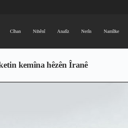
Cîhan
Nihênî
Analîz
Nerîn
Namîlke
etin kemîna hêzên Îranê