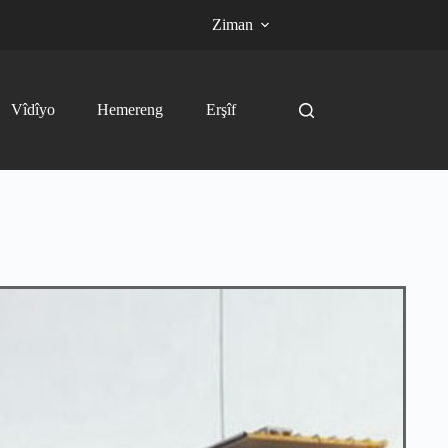
Ziman
Vîdîyo
Hemereng
Erşîf