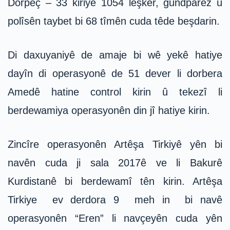
Dorpêç – 33 kiriye 1054 leşker, gundparêz û
polîsên taybet bi 68 tîmên cuda têde beşdarin.
Di daxuyaniyê de amaje bi wê yekê hatiye
dayîn di operasyonê de 51 dever li dorbera
Amedê hatine control kirin û tekezî li
berdewamiya operasyonên din jî hatiye kirin.
Zincîre operasyonên Artêşa Tirkiyê yên bi
navên cuda ji sala 2017ê ve li Bakurê
Kurdistanê bi berdewamî tên kirin. Artêşa
Tirkiye ev derdora 9 meh in bi navê
operasyonên “Eren” li navçeyên cuda yên