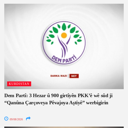
KURDISTAN
Dem Partî: 3 Hezar û 900 girtîyên PKK’ê wê sûd ji
“Qanûna Çarçoveya Pêvajoya Aştiyê” werbigirin
09/08/2026