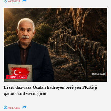
09/08/2026
KURDISTAN
Li ser daxwaza Öcalan kadroyên berê yên PKKê ji
qanûnê sûd wernagirin
09/08/2026