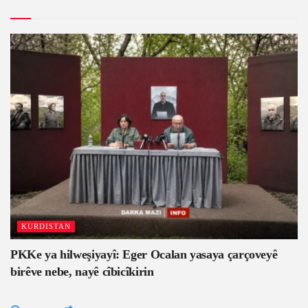
KURDISTAN
PKKe ya hilweşiyayî: Eger Ocalan yasaya çarçoveyê
birêve nebe, nayê cîbicîkirin