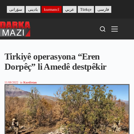
Skip
to
سۆرانی
بادینی
kurmancî
عربي
Türkçe
فارسی
content
Tirkiyê operasyona “Eren
Dorpêç” li Amedê destpêkir
11/08/2022
in
Kurdistan