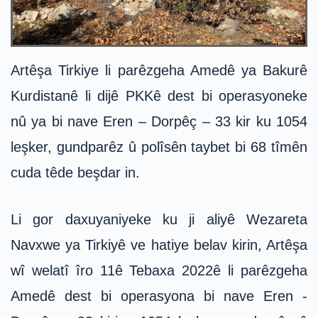
Artêşa Tirkiye li parêzgeha Amedê ya Bakurê
Kurdistanê li dijê PKKê dest bi operasyoneke
nû ya bi nave Eren – Dorpêç – 33 kir ku 1054
leşker, gundparêz û polîsên taybet bi 68 tîmên
cuda têde beşdar in.
Li gor daxuyaniyeke ku ji aliyê Wezareta
Navxwe ya Tirkiyê ve hatiye belav kirin, Artêşa
wî welatî îro 11ê Tebaxa 2022ê li parêzgeha
Amedê dest bi operasyona bi nave Eren -