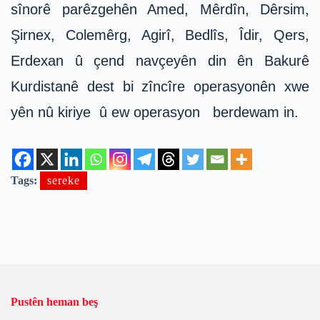
sînorê parêzgehên Amed, Mêrdîn, Dêrsim,
Şirnex, Colemêrg, Agirî, Bedlîs, Îdir, Qers,
Erdexan û çend navçeyên din ên Bakurê
Kurdistanê dest bi zîncîre operasyonên xwe
yên nû kiriye û ew operasyon berdewam in.
Tags:
sereke
Pustên heman beş