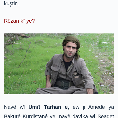
kuştin.
Rêzan kî ye?
Navê wî
Umît Tarhan e
, ew ji Amedê ya
Bakurê Kurdistanê ye, navê dayîka wî Seadet