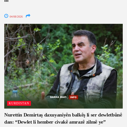
04/08/2026
KURDISTAN
Nurettin Demirtaş daxuyaniyên balkêş li ser dewletbûnê
dan: “Dewlet li hember civakê amrazê zilmê ye”