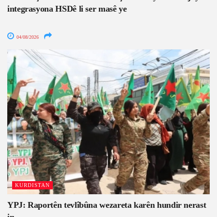
integrasyona HSDê li ser masê ye
04/08/2026
KURDISTAN
YPJ: Raportên tevlîbûna wezareta karên hundir nerast
in