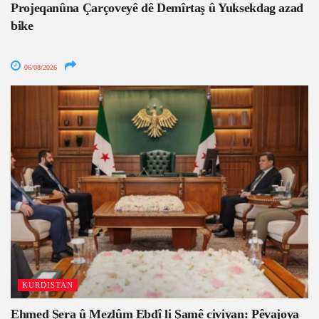
Projeqanûna Çarçoveyê dê Demîrtaş û Yuksekdag azad
bike
06/08/2026
KURDISTAN
Ehmed Şera û Mezlûm Ebdî li Şamê civiyan: Pêvajoya