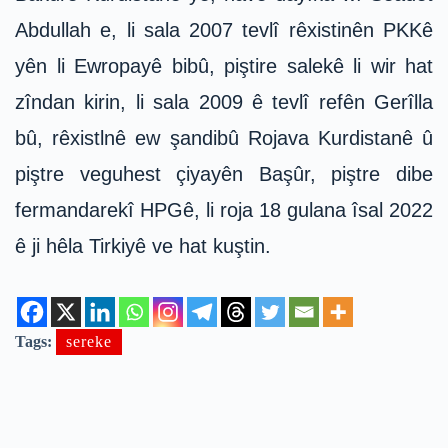
Abdullah e, li sala 2007 tevlî rêxistinên PKKê
yên li Ewropayê bibû, piştire salekê li wir hat
zîndan kirin, li sala 2009 ê tevlî refên Gerîlla
bû, rêxistlnê ew şandibû Rojava Kurdistanê û
piştre veguhest çiyayên Başûr, piştre dibe
fermandarekî HPGê, li roja 18 gulana îsal 2022
ê ji hêla Tirkiyê ve hat kuştin.
Tags:
sereke