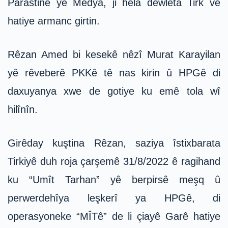
Parastinê yê Medya, ji hêla dewleta Tirk ve
hatiye armanc girtin.
Rêzan Amed bi kesekê nêzî Murat Karayilan
yê rêveberê PKKê tê nas kirin û HPGê di
daxuyanya xwe de gotiye ku emê tola wî
hilînîn.
Girêday kuştina Rêzan, saziya îstixbarata
Tirkiyê duh roja çarşemê 31/8/2022 ê ragihand
ku “Umît Tarhan” yê berpirsê meşq û
perwerdehîya leşkerî ya HPGê, di
operasyoneke “MÎTê” de li çiayê Garê hatiye