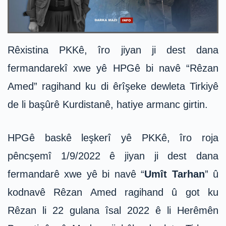
Rêxistina PKKê, îro jiyan ji dest dana
fermandarekî xwe yê HPGê bi navê “Rêzan
Amed” ragihand ku di êrîşeke dewleta Tirkiyê
de li başûrê Kurdistanê, hatiye armanc girtin.
HPGê baskê leşkerî yê PKKê, îro roja
pêncşemî 1/9/2022 ê jiyan ji dest dana
fermandarê xwe yê bi navê “
Umît Tarhan
” û
kodnavê Rêzan Amed ragihand û got ku
Rêzan li 22 gulana îsal 2022 ê li Herêmên