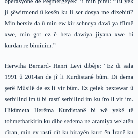
operasyonê de Pêşmergeyekî ji min pirsî: “Tu yek
ji şêwirmend û kesên ku li ser dosya me dixebitî?
Min bersiv da û min ew kir sehneya dawî ya fîlmê
xwe, min got ez ê heta dawiya jiyana xwe bi
kurdan re bimînim.”
Herwiha Bernard- Henri Levi dibêje: “Ez di sala
1991 û 2014an de jî li Kurdistanê bûm. Di dema
şerê Mûsilê de ez li vir bûm. Ez gelek bextewar û
serbilind im û bi rastî serbilind im ku îro li vir im.
Hikûmeta Herêma Kurdistanê bi wê yekê tê
tohmetbarkirin ku dibe sedema ne aramiya welatên
cîran, min ev rastî dît ku birayên kurd ên Îranê ku