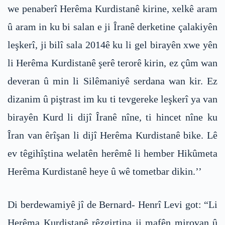
we penaberî Herêma Kurdistanê kirine, xelkê aram
û aram in ku bi salan e ji Îranê derketine çalakiyên
leşkerî, ji bilî sala 2014ê ku li gel birayên xwe yên
li Herêma Kurdistanê şerê terorê kirin, ez çûm wan
deveran û min li Silêmaniyê serdana wan kir. Ez
dizanim û piştrast im ku ti tevgereke leşkerî ya van
birayên Kurd li dijî Îranê nîne, ti hincet nîne ku
Îran van êrîşan li dijî Herêma Kurdistanê bike. Lê
ev têgihîştina welatên herêmê li hember Hikûmeta
Herêma Kurdistanê heye û wê tometbar dikin.’’
Di berdewamiyê jî de Bernard- Henrî Levi got: “Li
Herêma Kurdistanê rêzgirtina ji mafên mirovan û