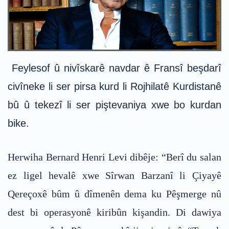
Feylesof û nivîskarê navdar ê Fransî beşdarî
civîneke li ser pirsa kurd li Rojhilatê Kurdistanê
bû û tekezî li ser piştevaniya xwe bo kurdan
bike.
Herwiha Bernard Henri Levi dibêje: “Berî du salan
ez ligel hevalê xwe Sîrwan Barzanî li Çiyayê
Qereçoxê bûm û dîmenên dema ku Pêşmerge nû
dest bi operasyonê kiribûn kişandin. Di dawiya