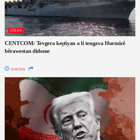
CÎHAN
CENTCOM: Tevgera keştiyan a li tengava Hurmizê
bêrawestan didome
20/06/2026