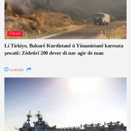
CÎHAN
Li Tirkiye, Bakurê Kurdistanê û Yûnanistanê karesata
şewatê: Zêdetirî 200 dever di nav agir de man
01/08/2026