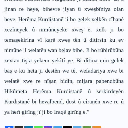
jinan re heye, bihevre jiyan û xweşbîniya olan
heye. Herêma Kurdistanê ji bo gelek xelkên cîhanê
xezîneyek û nimûneyeke xweş e, xelk ji bo
temaşekirina vî karê xweş tên û ditirsin ku ev
nimûne li welatên wan belav bibe. Ji bo rûbirûbûna
zextan tişta yekem yekîtî ye. Bi dîtina min gelek
baş e ku heta ji destên we tê, wefadariya xwe bi
welatê xwe re nîşan bidin, mijara pabendbûna
Hikûmeta Herêma Kurdistanê û serkirdeyên
Kurdistanê bi hevalbend, dost û cîranên xwe re û
ya herî girîng jî ji bo Iraqê girîng e.”