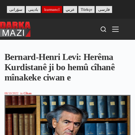
Skip
to
سۆرانی
بادینی
kurmancî
عربي
Türkçe
فارسی
content
Bernard-Henri Levi: Herêma
Kurdistanê ji bo hemû cîhanê
mînakeke ciwan e
08/10/2022
in
Cîhan