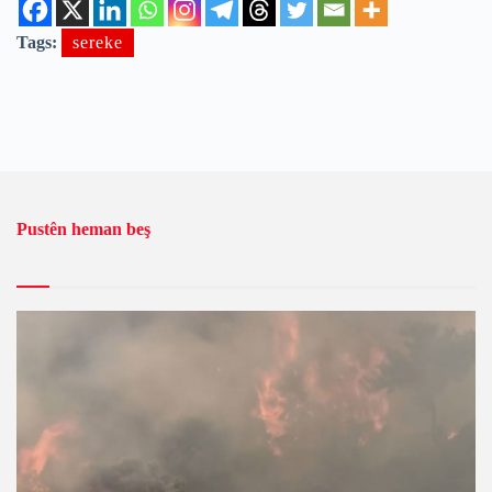
Tags:
sereke
Pustên heman beş