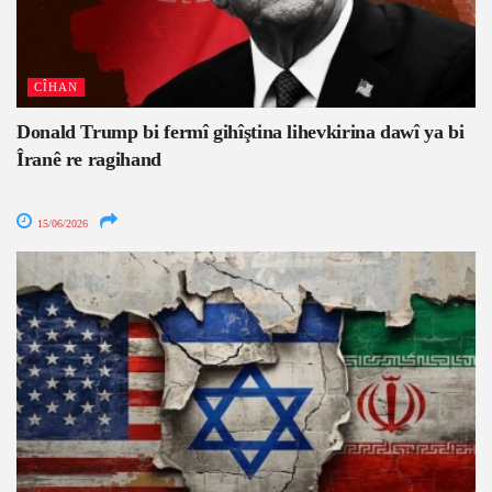
CÎHAN
Donald Trump bi fermî gihîştina lihevkirina dawî ya bi
Îranê re ragihand
15/06/2026