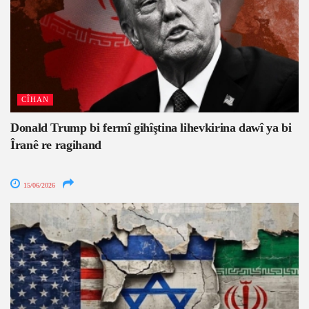
CÎHAN
Donald Trump bi fermî gihîştina lihevkirina dawî ya bi
Îranê re ragihand
15/06/2026