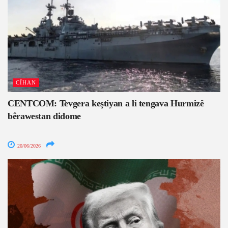
CÎHAN
CENTCOM: Tevgera keştiyan a li tengava Hurmizê
bêrawestan didome
20/06/2026