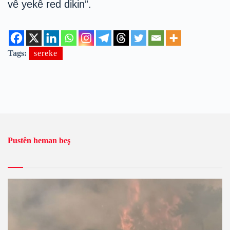
vê yekê red dikin”.
Tags:
sereke
Pustên heman beş