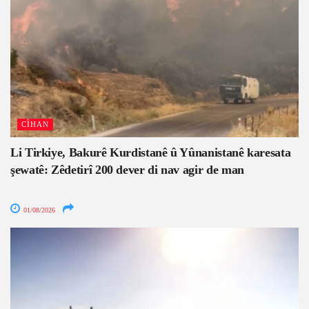
CÎHAN
Li Tirkiye, Bakurê Kurdistanê û Yûnanistanê karesata
şewatê: Zêdetirî 200 dever di nav agir de man
01/08/2026