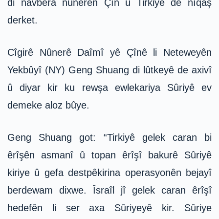
di navbera nûnerên Çîn û Tirkiyê de nîqaş
derket.
Cîgirê Nûnerê Daîmî yê Çînê li Neteweyên
Yekbûyî (NY) Geng Shuang di lûtkeyê de axivî
û diyar kir ku rewşa ewlekariya Sûriyê ev
demeke aloz bûye.
Geng Shuang got: “Tirkiyê gelek caran bi
êrîşên asmanî û topan êrîşî bakurê Sûriyê
kiriye û gefa destpêkirina operasyonên bejayî
berdewam dixwe. Îsraîl jî gelek caran êrîşî
hedefên li ser axa Sûriyeyê kir. Sûriye