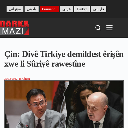
Skip
to
سۆرانی
بادینی
kurmancî
عربي
Türkçe
فارسی
content
Çin: Divê Tirkiye demildest êrişên
xwe li Sûriyê rawestîne
22/12/2022
in
Cîhan