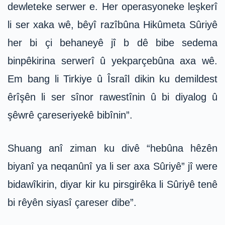
dewleteke serwer e. Her operasyoneke leşkerî
li ser xaka wê, bêyî razîbûna Hikûmeta Sûriyê
her bi çi behaneyê jî b dê bibe sedema
binpêkirina serwerî û yekparçebûna axa wê.
Em bang li Tirkiye û Îsraîl dikin ku demildest
êrîşên li ser sînor rawestînin û bi diyalog û
şêwrê çareseriyekê bibînin”.
Shuang anî ziman ku divê “hebûna hêzên
biyanî ya neqanûnî ya li ser axa Sûriyê” jî were
bidawîkirin, diyar kir ku pirsgirêka li Sûriyê tenê
bi rêyên siyasî çareser dibe”.