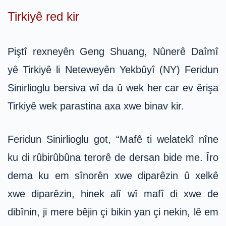
Tirkiyê red kir
Piştî rexneyên Geng Shuang, Nûnerê Daîmî
yê Tirkiyê li Neteweyên Yekbûyî (NY) Feridun
Sinirlioglu bersiva wî da û wek her car ev êrişa
Tirkiyê wek parastina axa xwe binav kir.
Feridun Sinirlioglu got, “Mafê ti welatekî nîne
ku di rûbirûbûna terorê de dersan bide me. Îro
dema ku em sînorên xwe diparêzin û xelkê
xwe diparêzin, hinek alî wî mafî di xwe de
dibînin, ji mere bêjin çi bikin yan çi nekin, lê em