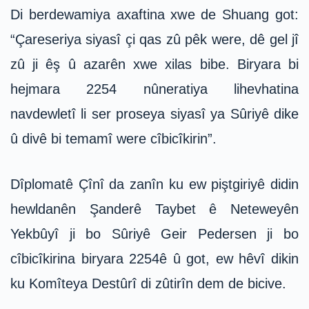
Di berdewamiya axaftina xwe de Shuang got:
“Çareseriya siyasî çi qas zû pêk were, dê gel jî
zû ji êş û azarên xwe xilas bibe. Biryara bi
hejmara 2254 nûneratiya lihevhatina
navdewletî li ser proseya siyasî ya Sûriyê dike
û divê bi temamî were cîbicîkirin”.
Dîplomatê Çînî da zanîn ku ew piştgiriyê didin
hewldanên Şanderê Taybet ê Neteweyên
Yekbûyî ji bo Sûriyê Geir Pedersen ji bo
cîbicîkirina biryara 2254ê û got, ew hêvî dikin
ku Komîteya Destûrî di zûtirîn dem de bicive.