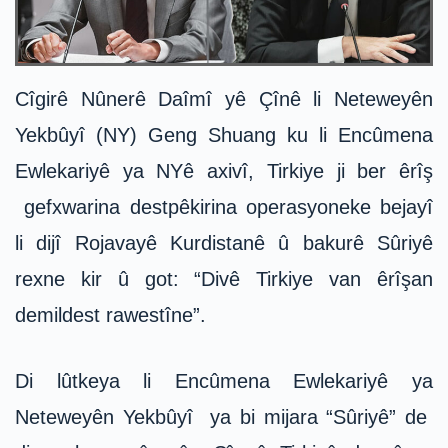
Cîgirê Nûnerê Daîmî yê Çînê li Neteweyên
Yekbûyî (NY) Geng Shuang ku li Encûmena
Ewlekariyê ya NYê axivî, Tirkiye ji ber êrîş
gefxwarina destpêkirina operasyoneke bejayî
li dijî Rojavayê Kurdistanê û bakurê Sûriyê
rexne kir û got: “Divê Tirkiye van êrîşan
demildest rawestîne”.
Di lûtkeya li Encûmena Ewlekariyê ya
Neteweyên Yekbûyî ya bi mijara “Sûriyê” de