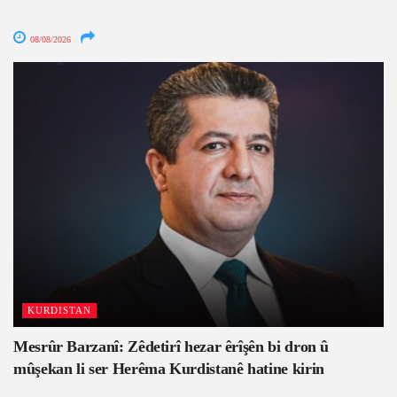
08/08/2026
KURDISTAN
Mesrûr Barzanî: Zêdetirî hezar êrîşên bi dron û
mûşekan li ser Herêma Kurdistanê hatine kirin