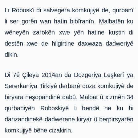
Li Roboskî di salvegera komkujiyê de, qurbanî
li ser gorên wan hatin bibîranîn. Malbatên ku
wêneyên zarokên xwe yên hatine kuştin di
destên xwe de hilgirtine daxwaza dadweriyê
dikin.
Di 7ê Çileya 2014an da Dozgeriya Leşkerî ya
Sererkaniya Tirkiyê derbarê doza komkujiyê de
biryara neşopandinê dabû. Malbat û xizmên 34
qurbaniyên Roboskiyê li bendê ne ku bi
darizandinekê dadwerane kiryar û berpirsyarên
komkujiyê bêne cizakirin.