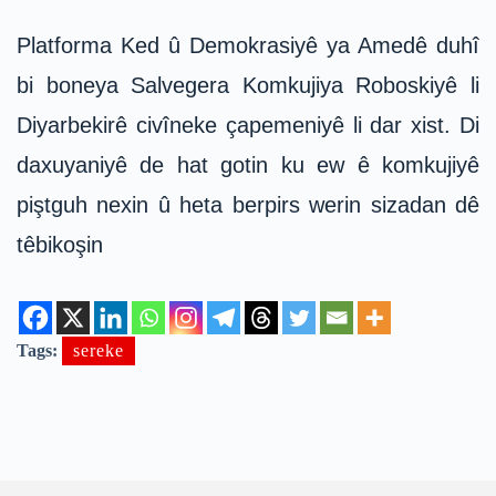
Platforma Ked û Demokrasiyê ya Amedê duhî
bi boneya Salvegera Komkujiya Roboskiyê li
Diyarbekirê civîneke çapemeniyê li dar xist. Di
daxuyaniyê de hat gotin ku ew ê komkujiyê
piştguh nexin û heta berpirs werin sizadan dê
têbikoşin
Tags:
sereke