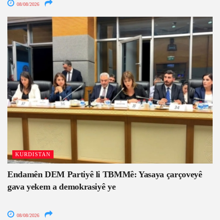
08/08/2026
KURDISTAN
Endamên DEM Partiyê li TBMMê: Yasaya çarçoveyê
gava yekem a demokrasiyê ye
08/08/2026