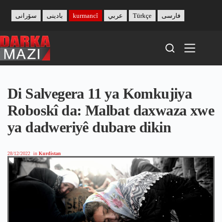
Skip
to
سۆرانی
بادینی
kurmancî
عربي
Türkçe
فارسی
content
Di Salvegera 11 ya Komkujiya
Roboskî da: Malbat daxwaza xwe
ya dadweriyê dubare dikin
28/12/2022
in
Kurdistan