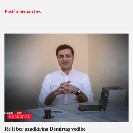
Pustên heman beş
KURDISTAN
Rê li ber azadkirina Demirtaş vedibe