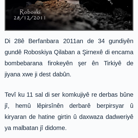
Di 28ê Berfanbara 2011an de 34 gundiyên
gundê Roboskiya Qilaban a Şirnexê di encama
bombebarana firokeyên şer ên Tirkiyê de
jiyana xwe ji dest dabûn.
Tevî ku 11 sal di ser komkujiyê re derbas bûne
jî, hemû lêpirsînên derbarê berpirsyar û
kiryaran de hatine girtin û daxwaza dadweriyê
ya malbatan jî didome.