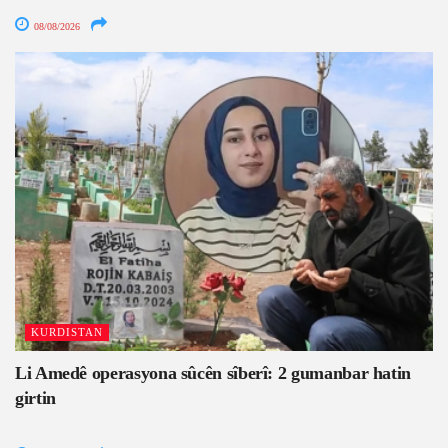
08/08/2026
KURDISTAN
Li Amedê operasyona sûcên sîberî: 2 gumanbar hatin
girtin