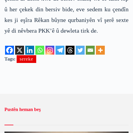
û her çekek din bersiv bide, eve sedem ku çendîn
kes ji eşîra Rêkan bûyne qurbaniyên vî şerê sexte
yê di nêvbera PKK’ê û dewleta tirk de.
Tags:
sereke
Pustên heman beş