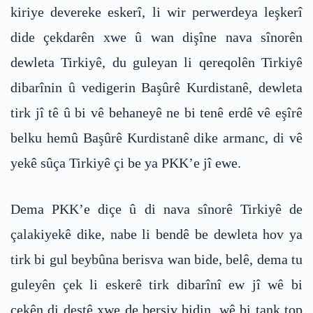
kiriye devereke eskerî, li wir perwerdeya leşkerî
dide çekdarên xwe û wan dişîne nava sînorên
dewleta Tirkiyê, du guleyan li qereqolên Tirkiyê
dibarînin û vedigerin Başûrê Kurdistanê, dewleta
tirk jî tê û bi vê behaneyê ne bi tenê erdê vê eşîrê
belku hemû Başûrê Kurdistanê dike armanc, di vê
yekê sûça Tirkiyê çi be ya PKK’e jî ewe.
Dema PKK’e diçe û di nava sînorê Tirkiyê de
çalakiyekê dike, nabe li bendê be dewleta hov ya
tirk bi gul beybûna berisva wan bide, belê, dema tu
guleyên çek li eskerê tirk dibarînî ew jî wê bi
çekên di destê xwe de bersiv bidin, wê bi tank top