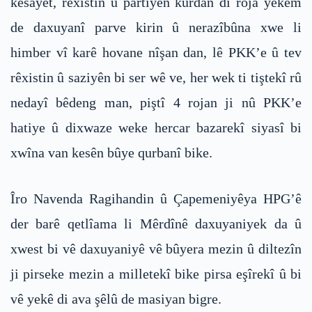
kesayet, rêxistin û partiyên kurdan di roja yekem
de daxuyanî parve kirin û nerazîbûna xwe li
himber vî karê hovane nîşan dan, lê PKK’e û tev
rêxistin û saziyên bi ser wê ve, her wek ti tiştekî rû
nedayî bêdeng man, piştî 4 rojan ji nû PKK’e
hatiye û dixwaze weke hercar bazarekî siyasî bi
xwîna van kesên bûye qurbanî bike.
Îro Navenda Ragihandin û Çapemeniyêya HPG’ê
der barê qetlîama li Mêrdînê daxuyaniyek da û
xwest bi vê daxuyaniyê vê bûyera mezin û diltezîn
ji pirseke mezin a milletekî bike pirsa eşîrekî û bi
vê yekê di ava şêlû de masiyan bigre.