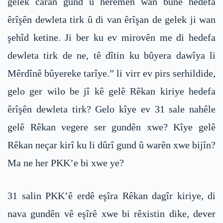
gelek caran gund û herêmên wan bûne hedefa
êrîşên dewleta tirk û di van êrîşan de gelek ji wan
şehîd ketine. Ji ber ku ev mirovên me di hedefa
dewleta tirk de ne, tê dîtin ku bûyera dawîya li
Mêrdînê bûyereke tarîye.” li virr ev pirs serhildide,
gelo ger wilo be jî kê gelê Rêkan kiriye hedefa
êrîşên dewleta tirk? Gelo kîye ev 31 sale nahêle
gelê Rêkan vegere ser gundên xwe? Kîye gelê
Rêkan neçar kirî ku li dûrî gund û warên xwe bijîn?
Ma ne her PKK’e bi xwe ye?
31 salin PKK’ê erdê eşîra Rêkan dagîr kiriye, di
nava gundên vê eşîrê xwe bi rêxistin dike, dever