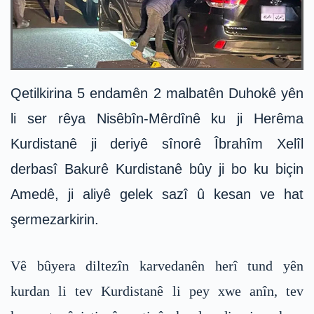
Qetilkirina 5 endamên 2 malbatên Duhokê yên
li ser rêya Nisêbîn-Mêrdînê ku ji Herêma
Kurdistanê ji deriyê sînorê Îbrahîm Xelîl
derbasî Bakurê Kurdistanê bûy ji bo ku biçin
Amedê, ji aliyê gelek sazî û kesan ve hat
şermezarkirin.
Vê bûyera diltezîn karvedanên herî tund yên
kurdan li tev Kurdistanê li pey xwe anîn, tev