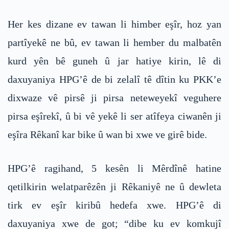
Her kes dizane ev tawan li himber eşîr, hoz yan
partîyekê ne bû, ev tawan li hember du malbatên
kurd yên bê guneh û jar hatiye kirin, lê di
daxuyaniya HPG’ê de bi zelalî tê dîtin ku PKK’e
dixwaze vê pirsê ji pirsa neteweyekî veguhere
pirsa eşîrekî, û bi vê yekê li ser atîfeya ciwanên ji
eşîra Rêkanî kar bike û wan bi xwe ve girê bide.
HPG’ê ragihand, 5 kesên li Mêrdînê hatine
qetilkirin welatparêzên ji Rêkaniyê ne û dewleta
tirk ev eşîr kiribû hedefa xwe. HPG’ê di
daxuyaniya xwe de got; “dibe ku ev komkujî