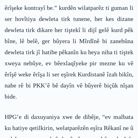
êrîşeke kontrayî be.” kurdên wilatparêz ti guman li
ser hovîtiya dewleta tirk tunene, her kes dizane
dewleta tirk dikare her tiştekî li dijî gelê kurd pêk
bîne, lê belê, ger bûyera li Mîrdînê bi zanebûna
dewleta tirk jî hatibe pêkanîn ku heya niha ti tiştek
xweya nebûye, ev bêexlaqîyeke pir mezne ku vê
êrîşê weke êrîşa li ser eşîrek Kurdistanê îzah bikîn,
nabe rê bi PKK’ê bê dayîn vê bûyerê biçûk nîşan
bide.
HPG’e di daxuyaniya xwe de dibêje, “ev malbata
ku hatiye qetilkirin, welatparêzên eşîra Rêkanî ne û