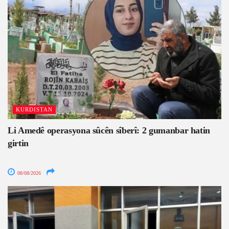
KURDISTAN
Li Amedê operasyona sûcên sîberî: 2 gumanbar hatin
girtin
08/08/2026