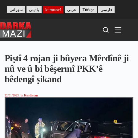
Skip
to
سۆرانی
بادینی
kurmancî
عربي
Türkçe
فارسی
content
Piştî 4 rojan ji bûyera Mêrdînê ji
nû ve û bi bêşermî PKK’ê
bêdengî şikand
22/01/2023
in
Kurdistan