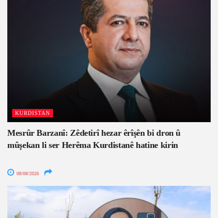
KURDISTAN
Mesrûr Barzanî: Zêdetirî hezar êrîşên bi dron û
mûşekan li ser Herêma Kurdistanê hatine kirin
08/08/2026