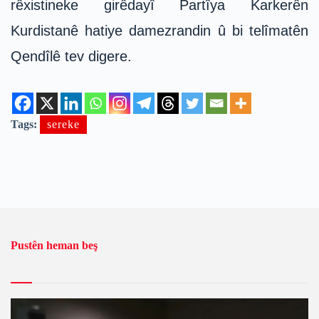
rêxistineke girêdayî Partîya Karkerên
Kurdistanê hatiye damezrandin û bi telîmatên
Qendîlê tev digere.
Tags:
sereke
Pustên heman beş