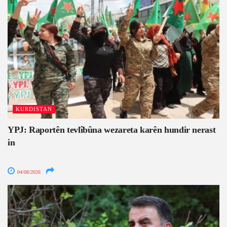
KURDISTAN
YPJ: Raportên tevlîbûna wezareta karên hundir nerast
in
04/08/2026