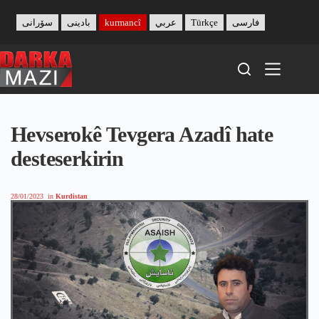
Skip
to
سۆرانی
بادینی
kurmancî
عربي
Türkçe
فارسی
content
Hevserokê Tevgera Azadî hate
desteserkirin
28/01/2023
in
Kurdistan