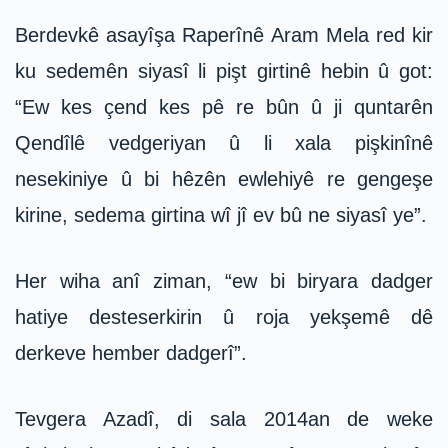
Berdevkê asayîşa Raperînê Aram Mela red kir
ku sedemên siyasî li pişt girtinê hebin û got:
“Ew kes çend kes pê re bûn û ji quntarên
Qendîlê vedgeriyan û li xala pişkinînê
nesekiniye û bi hêzên ewlehiyê re gengeşe
kirine, sedema girtina wî jî ev bû ne siyasî ye”.
Her wiha anî ziman, “ew bi biryara dadger
hatiye desteserkirin û roja yekşemê dê
derkeve hember dadgerî”.
Tevgera Azadî, di sala 2014an de weke