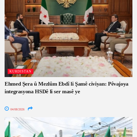
KURDISTAN
Ehmed Şera û Mezlûm Ebdî li Şamê civiyan: Pêvajoya
integrasyona HSDê li ser masê ye
04/08/2026