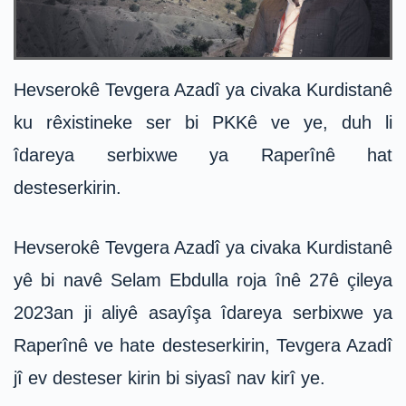
Hevserokê Tevgera Azadî ya civaka Kurdistanê
ku rêxistineke ser bi PKKê ve ye, duh li
îdareya serbixwe ya Raperînê hat
desteserkirin.
Hevserokê Tevgera Azadî ya civaka Kurdistanê
yê bi navê Selam Ebdulla roja înê 27ê çileya
2023an ji aliyê asayîşa îdareya serbixwe ya
Raperînê ve hate desteserkirin, Tevgera Azadî
jî ev desteser kirin bi siyasî nav kirî ye.