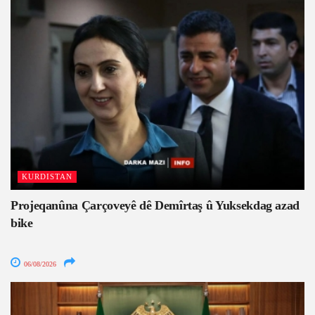
KURDISTAN
Projeqanûna Çarçoveyê dê Demîrtaş û Yuksekdag azad
bike
06/08/2026