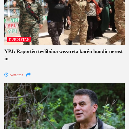
KURDISTAN
YPJ: Raportên tevlîbûna wezareta karên hundir nerast
in
04/08/2026