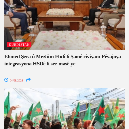
KURDISTAN
Ehmed Şera û Mezlûm Ebdî li Şamê civiyan: Pêvajoya
integrasyona HSDê li ser masê ye
04/08/2026