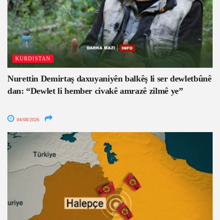
KURDISTAN
Nurettin Demirtaş daxuyaniyên balkêş li ser dewletbûnê
dan: “Dewlet li hember civakê amrazê zilmê ye”
04/08/2026