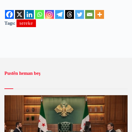
Tags:
sereke
Pustên heman beş