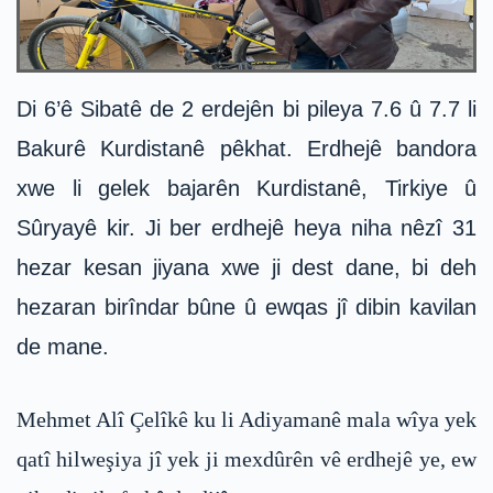
Di 6’ê Sibatê de 2 erdejên bi pileya 7.6 û 7.7 li
Bakurê Kurdistanê pêkhat. Erdhejê bandora
xwe li gelek bajarên Kurdistanê, Tirkiye û
Sûryayê kir. Ji ber erdhejê heya niha nêzî 31
hezar kesan jiyana xwe ji dest dane, bi deh
hezaran birîndar bûne û ewqas jî dibin kavilan
de mane.
Mehmet Alî Çelîkê ku li Adiyamanê mala wîya yek
qatî hilweşiya jî yek ji mexdûrên vê erdhejê ye, ew