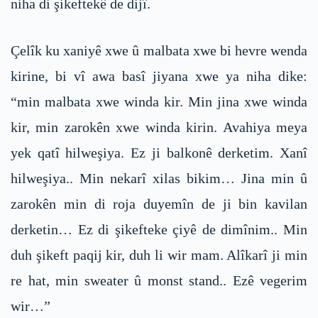
niha di şikeftekê de dijî.
Çelîk ku xaniyê xwe û malbata xwe bi hevre wenda
kirine, bi vî awa basî jiyana xwe ya niha dike:
“min malbata xwe winda kir. Min jina xwe winda
kir, min zarokên xwe winda kirin. Avahiya meya
yek qatî hilweşiya. Ez ji balkonê derketim. Xanî
hilweşiya.. Min nekarî xilas bikim… Jina min û
zarokên min di roja duyemîn de ji bin kavilan
derketin… Ez di şikefteke çiyê de dimînim.. Min
duh şikeft paqij kir, duh li wir mam. Alîkarî ji min
re hat, min sweater û monst stand.. Ezê vegerim
wir…”