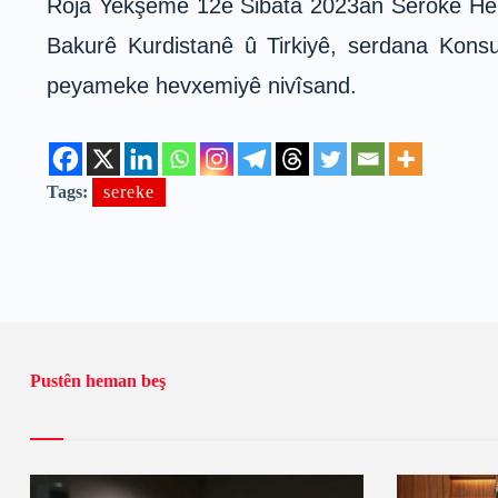
Roja Yekşemê 12ê Sibata 2023an Serokê Herê
Bakurê Kurdistanê û Tirkiyê, serdana Konsu
peyameke hevxemiyê nivîsand.
Tags:
sereke
Pustên heman beş