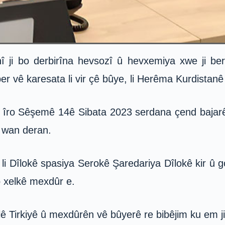
ji bo derbirîna hevsozî û hevxemiya xwe ji ber 
er vê karesata li vir çê bûye, li Herêma Kurdistan
 îro Sêşemê 14ê Sibata 2023 serdana çend bajar
e wan deran.
 Dîlokê spasiya Serokê Şaredariya Dîlokê kir û g
o xelkê mexdûr e.
elê Tirkiyê û mexdûrên vê bûyerê re bibêjim ku em j