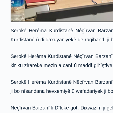
Serokê Herêma Kurdistanê Nêçîrvan Barzanî 
Kurdistanê û di daxuyaniyekê de ragihand, ji b
Serokê Herêma Kurdistanê Nêçîrvan Barzanî
kir ku zirareke mezin a canî û maddî gihîştiy
Serokê Herêma Kurdistanê Nêçîrvan Barzanî li
ji bo nîşandana hevxemiyê û wefadariyek ji b
Nêçîrvan Barzanî li Dîlokê got: Dixwazim ji g