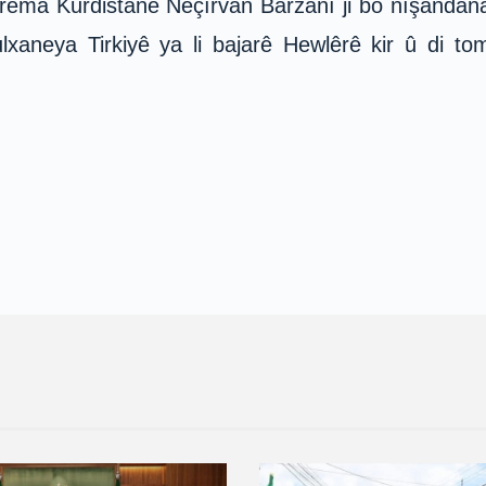
ma Kurdistanê Nêçîrvan Barzanî ji bo nîşandana h
lxaneya Tirkiyê ya li bajarê Hewlêrê kir û di t