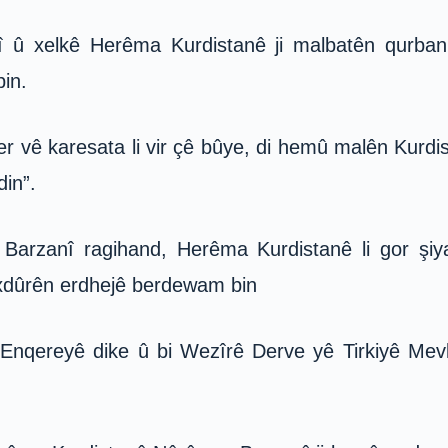
î û xelkê Herêma Kurdistanê ji malbatên qurbani
in.
 vê karesata li vir çê bûye, di hemû malên Kurdista
din”.
 Barzanî ragihand, Herêma Kurdistanê li gor şi
exdûrên erdhejê berdewam bin
nqereyê dike û bi Wezîrê Derve yê Tirkiyê Mevl