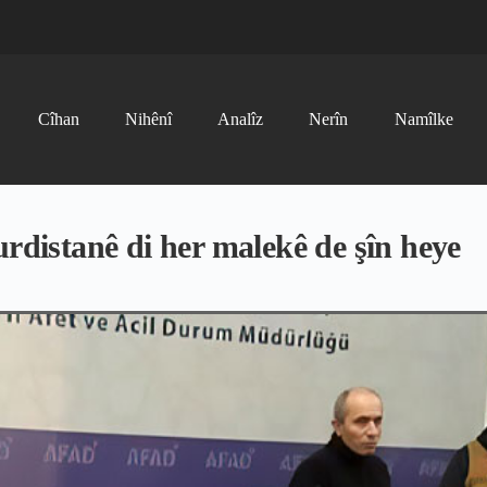
Cîhan
Nihênî
Analîz
Nerîn
Namîlke
urdistanê di her malekê de şîn heye