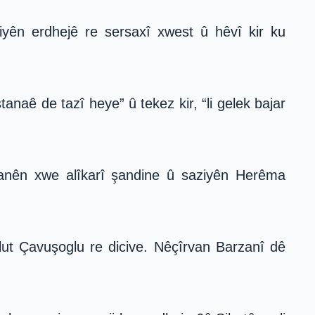
yên erdhejê re sersaxî xwest û hêvî kir ku
naê de tazî heye” û tekez kir, “li gelek bajar
yanên xwe alîkarî şandine û saziyên Herêma
ut Çavuşoglu re dicive. Nêçîrvan Barzanî dê