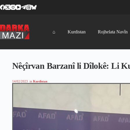
Skip
to
content
⌂
Kurdistan
Rojhelata Navîn
Nêçîrvan Barzanî li Dîlokê: Li K
14/02/2023
in
Kurdistan