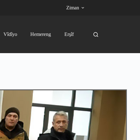
Ziman
Vîdîyo
Hemereng
Erşîf