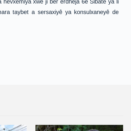
evxemiya xwe ji ber erdheja 6ê Sibatê ya li
omara taybet a sersaxiyê ya konsulxaneyê de