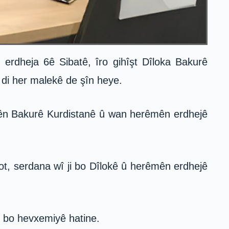
erdheja 6ê Sibatê, îro gihîşt Dîloka Bakurê
ê di her malekê de şîn heye.
ên Bakurê Kurdistanê û wan herêmên erdhejê
ot, serdana wî ji bo Dîlokê û herêmên erdhejê
i bo hevxemiyê hatine.