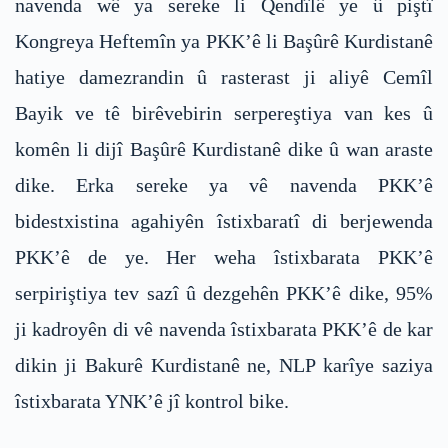
navenda wê ya sereke li Qendîlê ye û piştî
Kongreya Heftemîn ya PKK’ê li Başûrê Kurdistanê
hatiye damezrandin û rasterast ji aliyê Cemîl
Bayik ve tê birêvebirin serpereştiya van kes û
komên li dijî Başûrê Kurdistanê dike û wan araste
dike. Erka sereke ya vê navenda PKK’ê
bidestxistina agahiyên îstixbaratî di berjewenda
PKK’ê de ye. Her weha îstixbarata PKK’ê
serpiriştiya tev sazî û dezgehên PKK’ê dike, 95%
ji kadroyên di vê navenda îstixbarata PKK’ê de kar
dikin ji Bakurê Kurdistanê ne, NLP karîye saziya
îstixbarata YNK’ê jî kontrol bike.