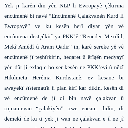
Yek ji karên din yên NLP li Ewropayê çêkirina
encûmenê bi navê “Encûmenê Çalakvanên Kurd li
Ewropayê” ye ku kesên herî diyar yên vê
encûmena destçêkirî ya PKK’ê “Rencder Mexdîd,
Mekî Amêdî û Aram Qadir” in, karê sereke yê vê
encûmenê jî teşhîrkirin, heqaret û êrîşên medyayî
yên dûr ji exlaq e bo ser kesên ne PKK’eyî û nêzî
Hikûmeta Herêma Kurdistanê, ev kesane bi
awayekî sîstematîk û plan kirî kar dikin, kesên di
vê encûmenê de jî di bin navê çalakvan û
rojnamevan “çalakiyên” xwe encam didin, di
demekî de ku ti yek ji wan ne çalakvan e û ne jî