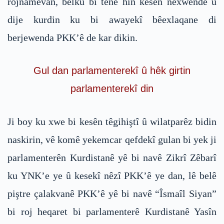
rojnamevan, belku bi tenê hin kesên nexwende û
dije kurdin ku bi awayekî bêexlaqane di
berjewenda PKK’ê de kar dikin.
Gul dan parlamenterekî û hêk girtin
parlamenterekî din
Ji boy ku xwe bi kesên têgihiştî û wilatparêz bidin
naskirin, vê komê yekemcar qefdekî gulan bi yek ji
parlamenterên Kurdistanê yê bi navê Zikrî Zêbarî
ku YNK’e ye û kesekî nêzî PKK’ê ye dan, lê belê
piştre çalakvanê PKK’ê yê bi navê “Îsmaîl Siyan”
bi roj heqaret bi parlamenterê Kurdistanê Yasîn