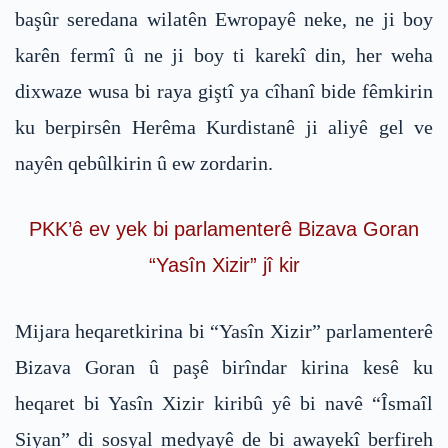
başûr seredana wilatên Ewropayê neke, ne ji boy
karên fermî û ne ji boy ti karekî din, her weha
dixwaze wusa bi raya giştî ya cîhanî bide fêmkirin
ku berpirsên Herêma Kurdistanê ji aliyê gel ve
nayên qebûlkirin û ew zordarin.
PKK’ê ev yek bi parlamenterê Bizava Goran
“Yasîn Xizir” jî kir
Mijara heqaretkirina bi “Yasîn Xizir” parlamenterê
Bizava Goran û paşê birîndar kirina kesê ku
heqaret bi Yasîn Xizir kiribû yê bi navê “Îsmaîl
Siyan” di sosyal medyayê de bi awayekî berfireh