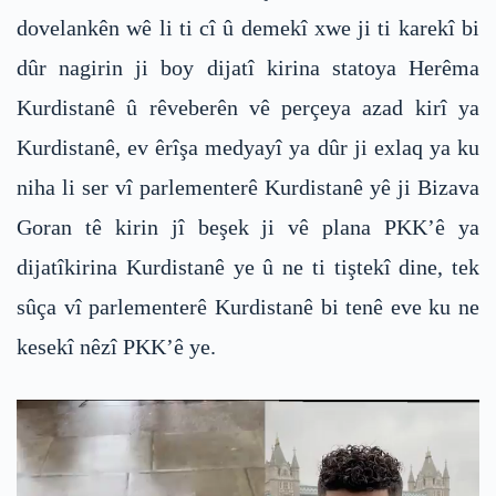
dovelankên wê li ti cî û demekî xwe ji ti karekî bi
dûr nagirin ji boy dijatî kirina statoya Herêma
Kurdistanê û rêveberên vê perçeya azad kirî ya
Kurdistanê, ev êrîşa medyayî ya dûr ji exlaq ya ku
niha li ser vî parlementerê Kurdistanê yê ji Bizava
Goran tê kirin jî beşek ji vê plana PKK’ê ya
dijatîkirina Kurdistanê ye û ne ti tiştekî dine, tek
sûça vî parlementerê Kurdistanê bi tenê eve ku ne
kesekî nêzî PKK’ê ye.
Video
Player