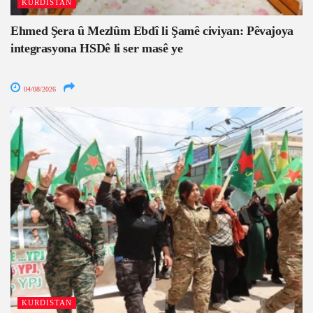
KURDISTAN
Ehmed Şera û Mezlûm Ebdî li Şamê civiyan: Pêvajoya
integrasyona HSDê li ser masê ye
04/08/2026
KURDISTAN