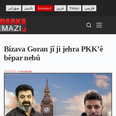
Skip
to
سۆرانی
بادینی
kurmancî
عربي
Türkçe
فارسی
content
Bizava Goran jî ji jehra PKK’ê
bêpar nebû
23/02/2023
in
Kurdistan