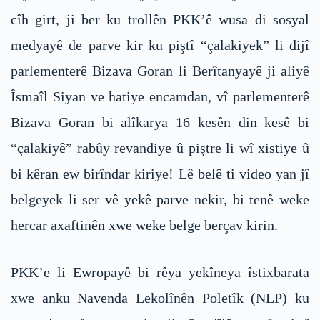
cîh girt, ji ber ku trollên PKK’ê wusa di sosyal
medyayê de parve kir ku piştî “çalakiyek” li dijî
parlementerê Bizava Goran li Berîtanyayê ji aliyê
Îsmaîl Siyan ve hatiye encamdan, vî parlementerê
Bizava Goran bi alîkarya 16 kesên din kesê bi
“çalakiyê” rabûy revandiye û piştre li wî xistiye û
bi kêran ew birîndar kiriye! Lê belê ti video yan jî
belgeyek li ser vê yekê parve nekir, bi tenê weke
hercar axaftinên xwe weke belge berçav kirin.
PKK’e li Ewropayê bi rêya yekîneya îstixbarata
xwe anku Navenda Lekolînên Poletîk (NLP) ku