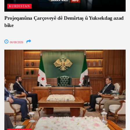
KURDISTAN
Projeqanûna Çarçoveyê dê Demîrtaş û Yuksekdag azad
bike
06/08/2026