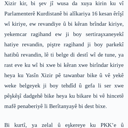
Xizir kir, bi şev jî wusa da xuya kirin ku vî
Parlamenterê Kurdistanê bi alîkariya 16 kesan êrîşî
wî kiriye, ew revandiye û bi kêran brîndar kiriye,
yekemcar ragihand ew ji boy sertiraşxaneyekî
hatiye revandin, piştre ragihand ji boy parkekî
hatibû revandin, lê ti belge di destî wî de tune, ya
rast eve ku wî bi xwe bi kêran xwe birîndar kiriye
heya ku Yasîn Xizir pê tawanbar bike û vê yekê
weke belgeyek ji boy tehdîd û gefa li ser xwe
pêşkêşî dadgehê bike heya ku bikare bi vê hincetê
mafê penaberiyê li Berîtanyayê bi dest bixe.
Bi kurtî, ya zelal û eşkereye ku PKK’e û