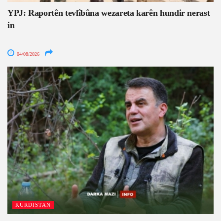
YPJ: Raportên tevlîbûna wezareta karên hundir nerast
in
04/08/2026
KURDISTAN