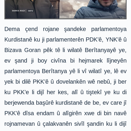
Dema çend rojane şandeke parlamentoya
Kurdistanê ku ji parlamenterên PDK’ê, YNK’ê û
Bizava Goran pêk tê li wilatê Berîtanyayê ye,
ev şand ji boy civîna bi hejmarek lîjneyên
parlamentoya Berîtanya yê li vî wilatî ye, lê ev
yek bi dilê PKK’ê û dovelankên wê nebû, ji ber
ku PKK’e li dijî her kes, alî û tiştekî ye ku di
berjewenda başûrê kurdistanê de be, ev care jî
PKK’ê dîsa endam û alîgirên xwe di bin navê
rojnamevan û çalakvanên sivîl şandin ku li dijî