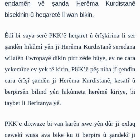
endamên vê şanda Herêma Kurdistanê
bisekinin û heqaretê li wan bikin.
Êdî bi saya serê PKK’ê heqaret û êrîşkirina li ser
şandên hikûmî yên ji Herêma Kurdistanê seredana
wilatên Ewropayê dikin pirr zêde bûye, ev ne cara
yekemîne ev yek tê kirin, PKK’ê pêş niha jî çendîn
cara êrîşî şandên ji Herêma Kurdistanê, kesatî û
berpirsên bilind yên hikûmeta herêmê kiriye, bi
taybet li Berîtanya yê.
PKK’e dixwaze bi van karên xwe yên dûr ji exlaq
cewekî wusa ava bike ku ti berpirs û şandekî ji