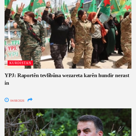
KURDISTAN
YPJ: Raportên tevlîbûna wezareta karên hundir nerast
in
04/08/2026