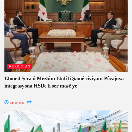
KURDISTAN
Ehmed Şera û Mezlûm Ebdî li Şamê civiyan: Pêvajoya
integrasyona HSDê li ser masê ye
04/08/2026