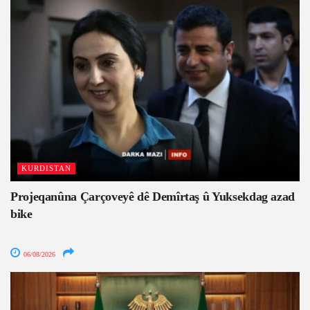
KURDISTAN
Projeqanûna Çarçoveyê dê Demîrtaş û Yuksekdag azad
bike
06/08/2026