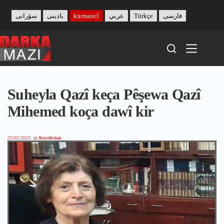
Skip
to
سۆرانی
بادینی
kurmancî
عربي
Türkçe
فارسی
content
Suheyla Qazî keça Pêşewa Qazî
Mihemed koça dawî kir
25/02/2023
in
Kurdistan