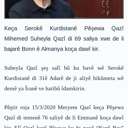
Keça Serokê Kurdistanê Pêşewa Qazî
Mihemed Suheyla Qazî di 69 saliya xwe de li
bajarê Bonn ê Almanya koça dawî kir.
Suheyla Qazî şeş salî bû ku bavê wê Serokê
Kurdistanê di 31ê Adarê de ji aliyê hikûmeta wê
demê ya Îranê ve hatibû îdamkirin.
Pêştir roja 15/3/2020 Meryem Qazî keça Pêşewa
Qazî di temenê 76 saliyê de li Emmanê koça dawî
kir. Elî Qazî kurê Pêşewa ku bi navê “Kurê Reş”