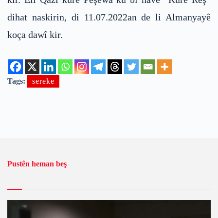
dihat naskirin, di 11.07.2022an de li Almanyayê
koça dawî kir.
Tags:
sereke
Pustên heman beş