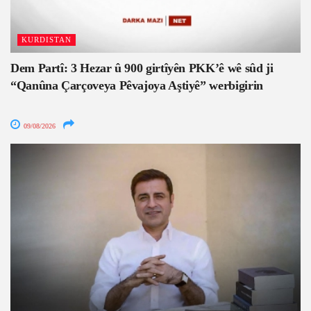
KURDISTAN
Dem Partî: 3 Hezar û 900 girtîyên PKK’ê wê sûd ji
“Qanûna Çarçoveya Pêvajoya Aştiyê” werbigirin
09/08/2026