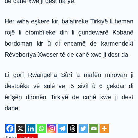
de canê xwe ji dest da ye.
Her wiha eşkere kir, balafireke Tirkiyê li heman
rojê li otombîleke din li gundewarê Kobanê
bordoman kir û di encamê de karmendekî
Rêveberîya Xweser tê de canê xwe ji dest da.
Li gorî Rwangeha Sûrî a mafên mirovan ji
destpêka vê salê ve, 5 sivîl û 6 çekdar di
êrîşên dironên Tirkiyê de canê xwe ji dest
dane.
Tags:
sereke