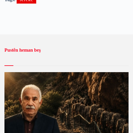
Pustên heman beş