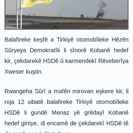
Balafireke keşfê a Tirkiyê otomobîleke Hêzên
Sûryeya Demokratîk li sînorê Kobanê hedef
kir, çekdarekê HSDê û karmendekî Rêveberîya
Xweser kuştin.
Rwangeha Sûrî a mafên mirovan eşkere kir, li
roja 12 sibatê balafireke Tirkiyê otomobîleke
HSDê li gundê Menaz yê grêdayî Kobanê
hedef girtiye, di encamê de çekdarekî HSDê tê