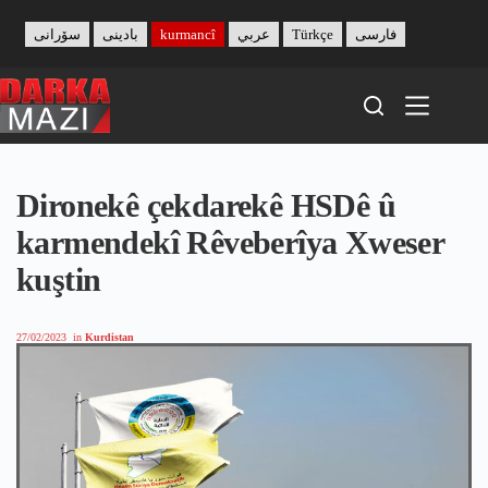
Skip
to
سۆرانی
بادینی
kurmancî
عربي
Türkçe
فارسی
content
Dironekê çekdarekê HSDê û
karmendekî Rêveberîya Xweser
kuştin
27/02/2023
in
Kurdistan