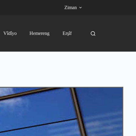
Ziman
Vîdîyo
Hemereng
Erşîf