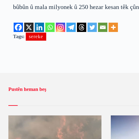
bûbûn û mala milyonek û 250 hezar kesan têk çûn
Tags:
sereke
Pustên heman beş