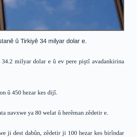
anê û Tirkiyê 34 milyar dolar e.
34.2 milyar dolar e û ev pere piştî avadankirina
n û 450 hezar kes dijî.
hata navxwe ya 80 welat û herêman zêdetir e.
 ji dest dabûn, zêdetir ji 100 hezar kes birîndar