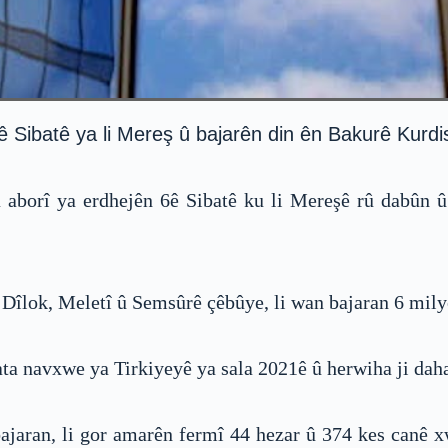
Sibatê ya li Mereş û bajarên din ên Bakurê Kurdist
 aborî ya erdhejên 6ê Sibatê ku li Mereşê rû dabûn û 
 Dîlok, Meletî û Semsûrê çêbûye, li wan bajaran 6 milyo
ahata navxwe ya Tirkiyeyê ya sala 2021ê û herwiha ji da
ajaran, li gor amarên fermî 44 hezar û 374 kes canê xwe