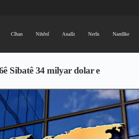
Cîhan
Nihênî
Analîz
Nerîn
Namîlke
ê Sibatê 34 milyar dolar e