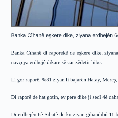
Banka Cîhanê eşkere dike, ziyana erdhejên 6ê 
Banka Cîhanê di raporekê de eşkere dike, ziyana
navçeya erdhejê dikare sê car zêdetir bibe.
Li gor raporê, %81 ziyan li bajarên Hatay, Mereş,
Di raporê de hat gotin, ev pere dike ji sedî 4ê d
Di erdhejên 6ê Sibatê de ku ziyan gihandibû 11 b