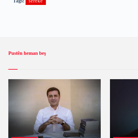
Tags:
sereke
Pustên heman beş