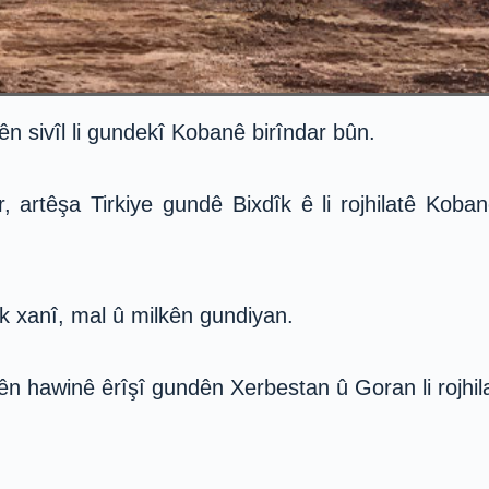
n sivîl li gundekî Kobanê birîndar bûn.
artêşa Tirkiye gundê Bixdîk ê li rojhilatê Koba
k xanî, mal û milkên gundiyan.
pên hawinê êrîşî gundên Xerbestan û Goran li rojhil