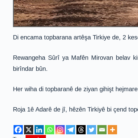
Di encama topbarana artêşa Tirkiye de, 2 kesê
Rewangeha Sûrî ya Mafên Mirovan belav kir, 
birîndar bûn.
Her wiha di topbaranê de ziyan gihişt hejmare
Roja 1ê Adarê de jî, hêzên Tirkiyê bi çend to