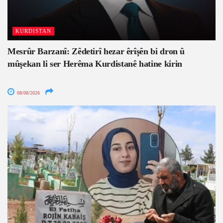
KURDISTAN
Mesrûr Barzanî: Zêdetirî hezar êrîşên bi dron û
mûşekan li ser Herêma Kurdistanê hatine kirin
08/08/2026