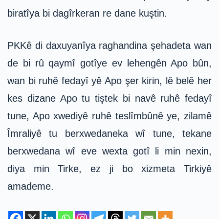
biratîya bi dagîrkeran re dane kuştin.
PKKê di daxuyanîya raghandina şehadeta wan
de bi rû qaymî gotîye ev lehengên Apo bûn,
wan bi ruhê fedayî yê Apo şer kirin, lê belê her
kes dizane Apo tu tiştek bi navê ruhê fedayî
tune, Apo xwediyê ruhê teslîmbûnê ye, zilamê
Îmraliyê tu berxwedaneka wî tune, tekane
berxwedana wî eve wexta gotî li min nexin,
diya min Tirke, ez ji bo xizmeta Tirkiyê
amademe.