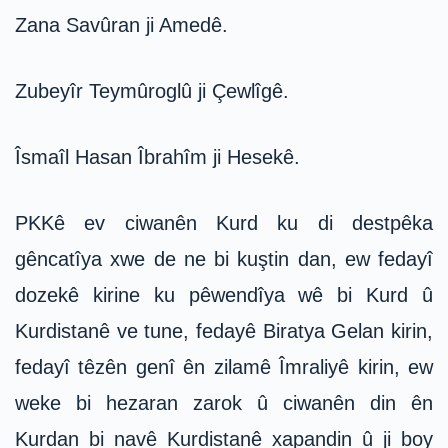
Zana Savûran ji Amedê.
Zubeyîr Teymûroglû ji Çewlîgê.
Îsmaîl Hasan Îbrahîm ji Hesekê.
PKKê ev ciwanên Kurd ku di destpêka
gêncatîya xwe de ne bi kuştin dan, ew fedayî
dozekê kirine ku pêwendîya wê bi Kurd û
Kurdistanê ve tune, fedayê Biratya Gelan kirin,
fedayî têzên genî ên zilamê Îmraliyê kirin, ew
weke bi hezaran zarok û ciwanên din ên
Kurdan bi navê Kurdistanê xapandin û ji boy