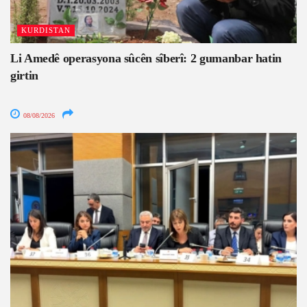
KURDISTAN
Li Amedê operasyona sûcên sîberî: 2 gumanbar hatin
girtin
08/08/2026