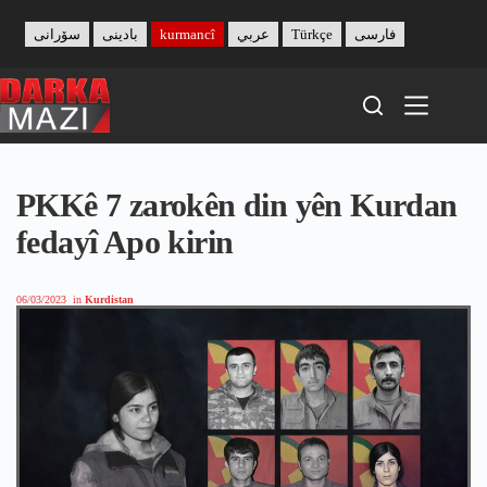
Skip
to
سۆرانی
بادینی
kurmancî
عربي
Türkçe
فارسی
content
PKKê 7 zarokên din yên Kurdan
fedayî Apo kirin
06/03/2023
in
Kurdistan