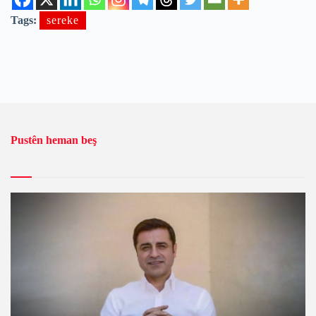
Tags:
sereke
Pustên heman beş