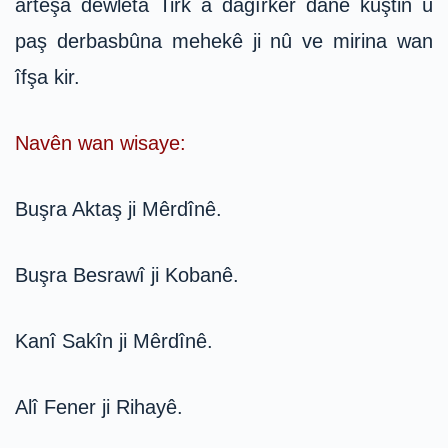
artêşa dewleta Tirk a dagîrker dane kuştin û
paş derbasbûna mehekê ji nû ve mirina wan
îfşa kir.
Navên wan wisaye:
Buşra Aktaş ji Mêrdînê.
Buşra Besrawî ji Kobanê.
Kanî Sakîn ji Mêrdînê.
Alî Fener ji Rihayê.