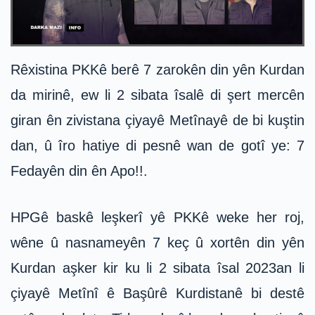
Rêxistina PKKê berê 7 zarokên din yên Kurdan
da mirinê, ew li 2 sibata îsalê di şert mercên
giran ên zivistana çiyayê Metînayê de bi kuştin
dan, û îro hatiye di pesnê wan de gotî ye: 7
Fedayên din ên Apo!!.
HPGê baskê leşkerî yê PKKê weke her roj,
wêne û nasnameyên 7 keç û xortên din yên
Kurdan aşker kir ku li 2 sibata îsal 2023an li
çiyayê Metînî ê Başûrê Kurdistanê bi destê