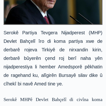
Serokê Partiya Tevgera Nijadperest (MHP)
Devlet Bahçelî îro di koma partiya xwe de
derbarê rojeva Tirkiyê de nirxandin kirin,
derbarê bûyerên çend roj berî naha yên
nijadperestiya li hember Amedsporê pêkhatin
de ragehand ku, alîgirên Bursayê silav dike û
cîhekî bi navê Amed tine ye.
Serokê MHPê Devlet Bahçelî di civîna koma