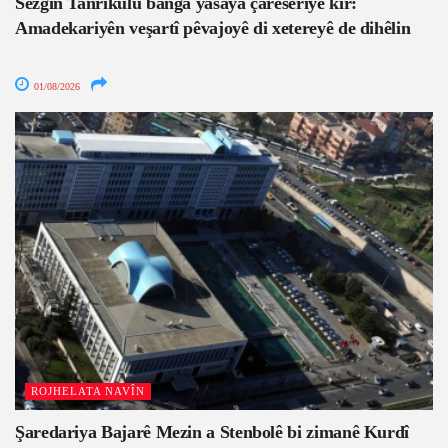
Sezgin Tanrıkulu banga yasaya çareseriyê kir:
Amadekariyên veşartî pêvajoyê di xetereyê de dihêlin
01/08/2026
ROJHELATA NAVÎN
Şaredariya Bajarê Mezin a Stenbolê bi zimanê Kurdî