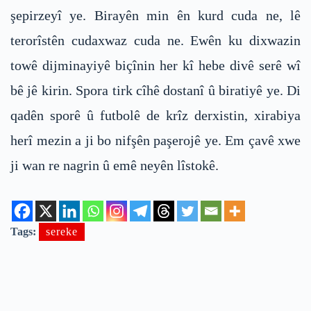
şepirzeyî ye. Birayên min ên kurd cuda ne, lê
terorîstên cudaxwaz cuda ne. Ewên ku dixwazin
towê dijminayiyê biçînin her kî hebe divê serê wî
bê jê kirin. Spora tirk cîhê dostanî û biratiyê ye. Di
qadên sporê û futbolê de krîz derxistin, xirabiya
herî mezin a ji bo nifşên paşerojê ye. Em çavê xwe
ji wan re nagrin û emê neyên lîstokê.
Tags:
sereke