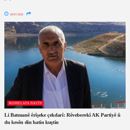
28/07/2026
ROJHELATA NAVÎN
Li Batmanê êrîşeke çekdarî: Rêveberekî AK Partiyê û
du kesên din hatin kuştin