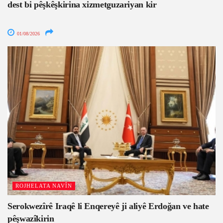
dest bi pêşkêşkirina xizmetguzariyan kir
01/08/2026
ROJHELATA NAVÎN
Serokwezîrê Iraqê li Enqereyê ji aliyê Erdoğan ve hate
pêşwazîkirin