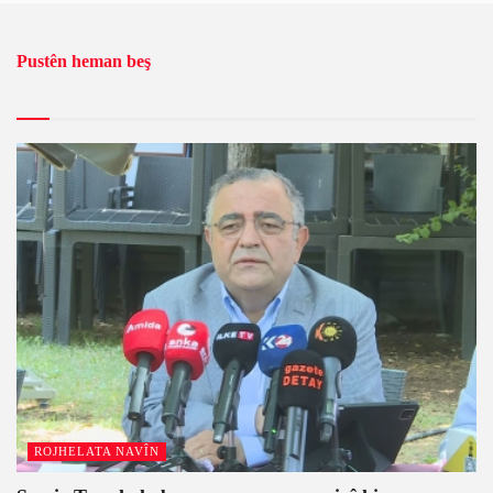
Pustên heman beş
ROJHELATA NAVÎN