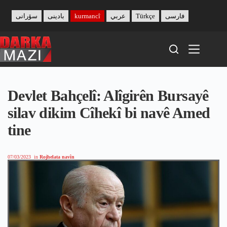
Skip
to
سۆرانی
بادینی
kurmancî
عربي
Türkçe
فارسی
content
Devlet Bahçelî: Alîgirên Bursayê
silav dikim Cîhekî bi navê Amed
tine
07/03/2023
in
Rojhelata navîn