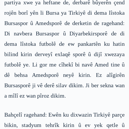
partiya xwe ya heftane de, derbarê bûyerên çend
rojên borî yên li Bursa ya Tirkiyê di dema lîstoka
Bursaspor û Amedsporê de derketin de ragehand:
Di navbera Bursaspor û Diyarbekirsporê de di
dema lîstoka futbolê de ew pankartên ku hatin
bilind kirin derveyî exlaqê sporê û dijî xwezaya
futbolê ye. Li gor me cîhekî bi navê Amed tine û
dê behsa Amedsporê neyê kirin. Ez alîgirên
Bursasporê ji vê derê silav dikim. Ji ber sekna wan
a mîlî ez wan pîroz dikim.
Bahçelî ragehand: Ewên ku dixwazin Tirkiyê parçe
bikin, stadyum tehrîk kirin û ev yek qetle û