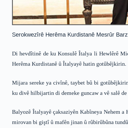
Serokwezîrê Herêma Kurdistanê Mesrûr Barzanî
Di hevdîtinê de ku Konsulê Îtalya li Hewlêrê Mi
Herêma Kurdistanê û Îtalyayê hatin gotûbêjkirin.
Mijara sereke ya civînê, taybet bû bi gotûbêjkir
ku divê hilbijartin di demeke guncaw a vê salê de 
Balyozê Îtalyayê çaksaziyên Kabîneya Nehem a Hi
mirovan bi giştî û mafên jinan û rûbirûbûna tundût