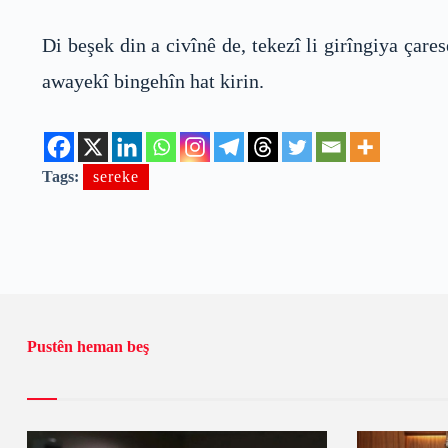
Di beşek din a civînê de, tekezî li girîngiya çar
awayekî bingehîn hat kirin.
Tags:
sereke
Pustên heman beş