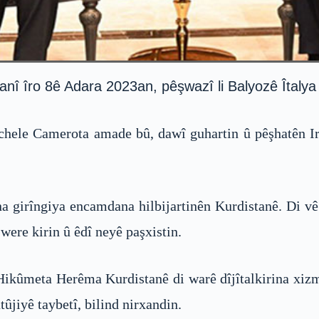
 îro 8ê Adara 2023an, pêşwazî li Balyozê Îtalya li
chele Camerota amade bû, dawî guhartin û pêşhatên I
ina girîngiya encamdana hilbijartinên Kurdistanê. Di v
were kirin û êdî neyê paşxistin.
kûmeta Herêma Kurdistanê di warê dîjîtalkirina xizmet
ûjiyê taybetî, bilind nirxandin.