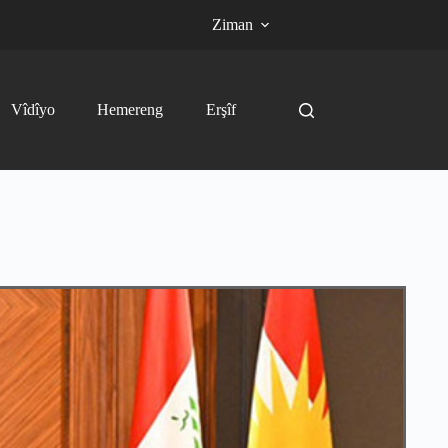
Ziman
Vîdîyo
Hemereng
Erşîf