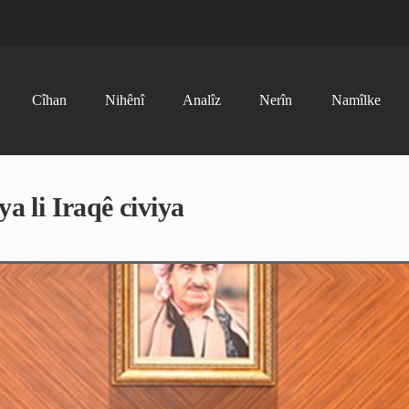
Cîhan
Nihênî
Analîz
Nerîn
Namîlke
ya li Iraqê civiya