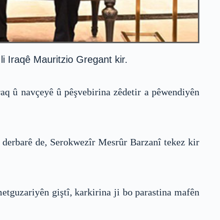
 Iraqê Mauritzio Gregant kir.
raq û navçeyê û pêşvebirina zêdetir a pêwendiyên
ê derbarê de, Serokwezîr Mesrûr Barzanî tekez kir
guzariyên giştî, karkirina ji bo parastina mafên