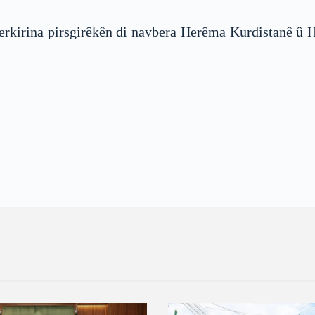
eserkirina pirsgirêkên di navbera Herêma Kurdistanê û 