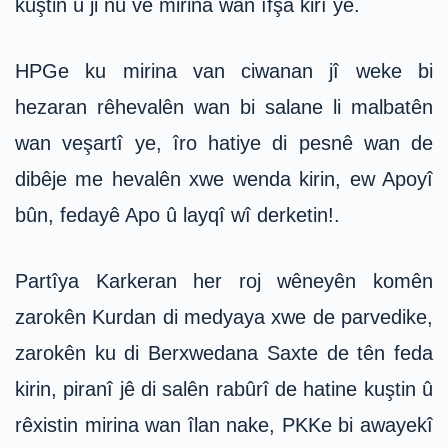
kuştin û ji nû ve mirina wan îfşa kirî ye.
HPGe ku mirina van ciwanan jî weke bi
hezaran rêhevalên wan bi salane li malbatên
wan veşartî ye, îro hatiye di pesnê wan de
dibêje me hevalên xwe wenda kirin, ew Apoyî
bûn, fedayê Apo û layqî wî derketin!.
Partîya Karkeran her roj wêneyên komên
zarokên Kurdan di medyaya xwe de parvedike,
zarokên ku di Berxwedana Saxte de tên feda
kirin, piranî jê di salên rabûrî de hatine kuştin û
rêxistin mirina wan îlan nake, PKKe bi awayekî