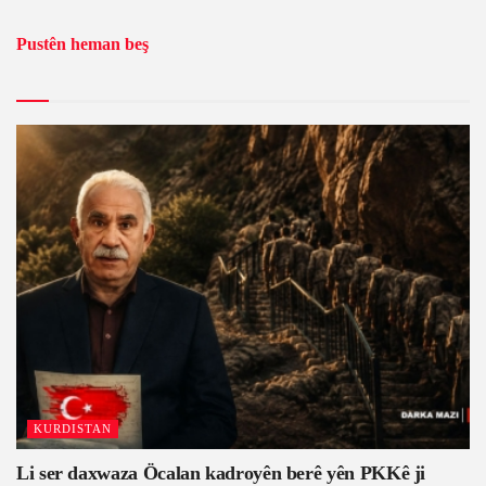
Pustên heman beş
KURDISTAN
Li ser daxwaza Öcalan kadroyên berê yên PKKê ji