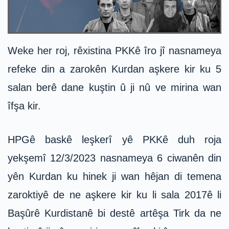
Weke her roj, rêxistina PKKê îro jî nasnameya
refeke din a zarokên Kurdan aşkere kir ku 5
salan berê dane kuştin û ji nû ve mirina wan
îfşa kir.
HPGê baskê leşkerî yê PKKê duh roja
yekşemî 12/3/2023 nasnameya 6 ciwanên din
yên Kurdan ku hinek ji wan hêjan di temena
zaroktiyê de ne aşkere kir ku li sala 2017ê li
Başûrê Kurdistanê bi destê artêşa Tirk da ne