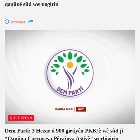
qanûnê sûd wernagirin
09/08/2026
KURDISTAN
Dem Partî: 3 Hezar û 900 girtîyên PKK’ê wê sûd ji
“Qanûna Çarçoveya Pêvajoya Aştiyê” werbigirin