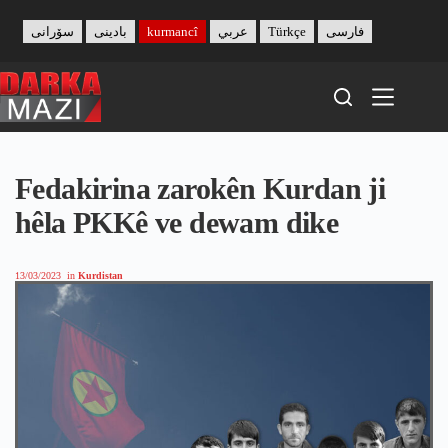
Skip
to
سۆرانی
بادینی
kurmancî
عربي
Türkçe
فارسی
content
Fedakirina zarokên Kurdan ji
hêla PKKê ve dewam dike
13/03/2023
in
Kurdistan