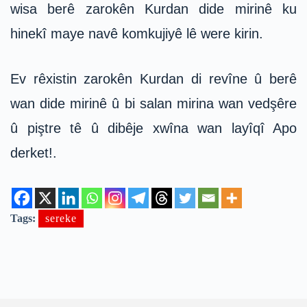
wisa berê zarokên Kurdan dide mirinê ku
hinekî maye navê komkujiyê lê were kirin.
Ev rêxistin zarokên Kurdan di revîne û berê
wan dide mirinê û bi salan mirina wan vedşêre
û piştre tê û dibêje xwîna wan layîqî Apo
derket!.
Tags:
sereke