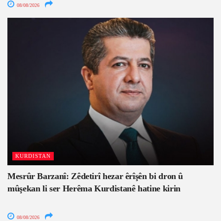
08/08/2026
KURDISTAN
Mesrûr Barzanî: Zêdetirî hezar êrîşên bi dron û
mûşekan li ser Herêma Kurdistanê hatine kirin
08/08/2026