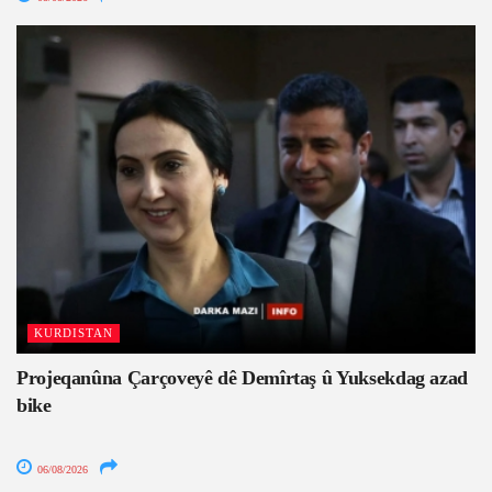
KURDISTAN
Projeqanûna Çarçoveyê dê Demîrtaş û Yuksekdag azad
bike
06/08/2026