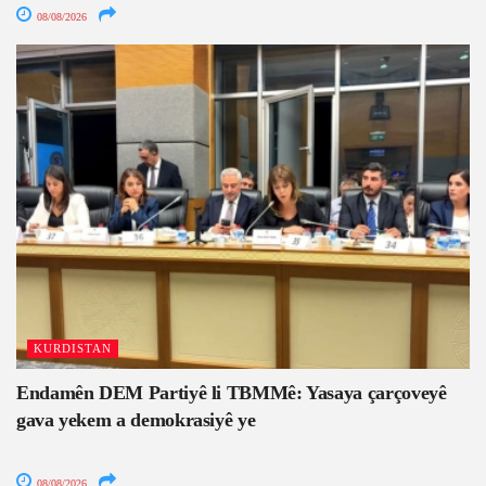
08/08/2026
KURDISTAN
Endamên DEM Partiyê li TBMMê: Yasaya çarçoveyê
gava yekem a demokrasiyê ye
08/08/2026