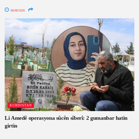
08/08/2026
KURDISTAN
Li Amedê operasyona sûcên sîberî: 2 gumanbar hatin
girtin