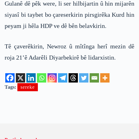
Gulanê dê pêk were, li ser hilbijartin û hin mijarên
siyasî bi taybet bo çareserkirin pirsgirêka Kurd hin
peyam ji hêla HDP ve dê bên belavkirin.
Tê çaverêkirin, Newroz û mîtînga herî mezin dê
roja 21’ê Adarêli Diyarbekirê bê lidarxistin.
Tags:
sereke