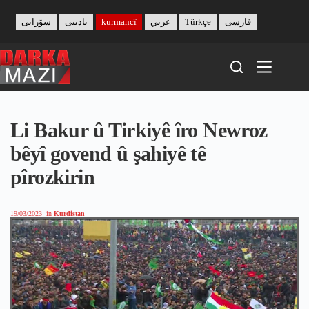
Skip
to
سۆرانی
بادینی
kurmancî
عربي
Türkçe
فارسی
content
Li Bakur û Tirkiyê îro Newroz
bêyî govend û şahiyê tê
pîrozkirin
19/03/2023
in
Kurdistan