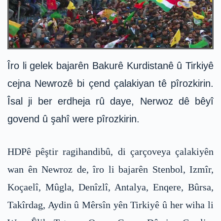
Îro li gelek bajarên Bakurê Kurdistanê û Tirkiyê
cejna Newrozê bi çend çalakiyan tê pîrozkirin.
Îsal ji ber erdheja rû daye, Nerwoz dê bêyî
govend û şahî were pîrozkirin.
HDPê pêştir ragihandibû, di çarçoveya çalakiyên
wan ên Newroz de, îro li bajarên Stenbol, Izmîr,
Koçaelî, Mûgla, Denîzlî, Antalya, Enqere, Bûrsa,
Takîrdag, Aydin û Mêrsîn yên Tirkiyê û her wiha li