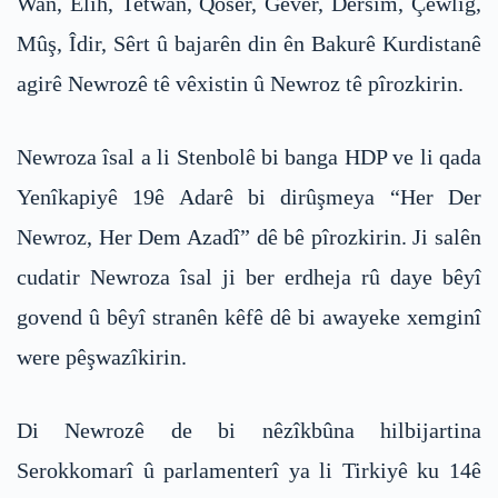
Wan, Êlih, Tetwan, Qoser, Gever, Dêrsim, Çewlig,
Mûş, Îdir, Sêrt û bajarên din ên Bakurê Kurdistanê
agirê Newrozê tê vêxistin û Newroz tê pîrozkirin.
Newroza îsal a li Stenbolê bi banga HDP ve li qada
Yenîkapiyê 19ê Adarê bi dirûşmeya “Her Der
Newroz, Her Dem Azadî” dê bê pîrozkirin. Ji salên
cudatir Newroza îsal ji ber erdheja rû daye bêyî
govend û bêyî stranên kêfê dê bi awayeke xemginî
were pêşwazîkirin.
Di Newrozê de bi nêzîkbûna hilbijartina
Serokkomarî û parlamenterî ya li Tirkiyê ku 14ê