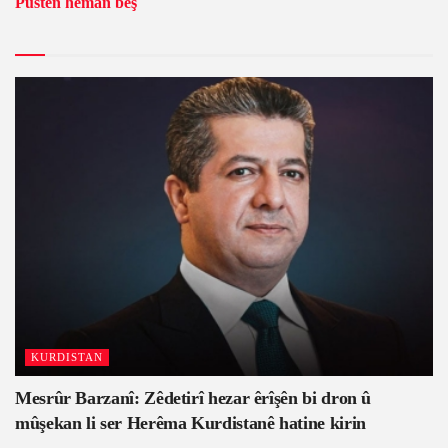
Pustên heman beş
KURDISTAN
Mesrûr Barzanî: Zêdetirî hezar êrîşên bi dron û
mûşekan li ser Herêma Kurdistanê hatine kirin