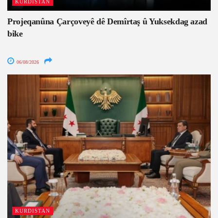
KURDISTAN
Projeqanûna Çarçoveyê dê Demîrtaş û Yuksekdag azad
bike
06/08/2026
KURDISTAN