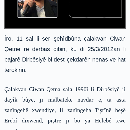
Îro, 11 sal li ser şehîdbûna çalakvan Ciwan
Qetne re derbas dibin, ku di 25/3/2012an li
bajarê Dirbêsiyê bi dest çekdarên nenas ve hat
terokirin.
Çalakvan Ciwan Qetna sala 1990î li Dirbêsiyê ji
dayîk bûye, ji malbateke navdar e, ta asta
zanîngehê xwendiye, li zanîngeha Tişrînê beşê
Erebî dixwend, piştre ji bo ya Helebê xwe