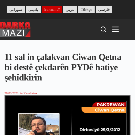
Skip
to
سۆرانی
بادینی
kurmancî
عربي
Türkçe
فارسی
content
11 sal in çalakvan Ciwan Qetna
bi destê çekdarên PYDê hatiye
şehîdkirin
26/03/2023
in
Kurdistan