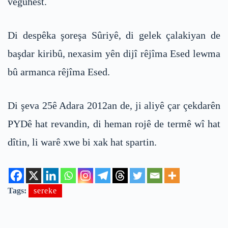
veguhest.
Di despêka şoreşa Sûriyê, di gelek çalakiyan de
başdar kiribû, nexasim yên dijî rêjîma Esed lewma
bû armanca rêjîma Esed.
Di şeva 25ê Adara 2012an de, ji aliyê çar çekdarên
PYDê hat revandin, di heman rojê de termê wî hat
dîtin, li warê xwe bi xak hat spartin.
Tags:
sereke