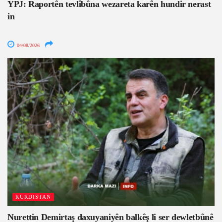
YPJ: Raportên tevlîbûna wezareta karên hundir nerast
in
04/08/2026
KURDISTAN
Nurettin Demirtaş daxuyaniyên balkêş li ser dewletbûnê