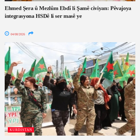
Ehmed Şera û Mezlûm Ebdî li Şamê civiyan: Pêvajoya
integrasyona HSDê li ser masê ye
04/08/2026
KURDISTAN