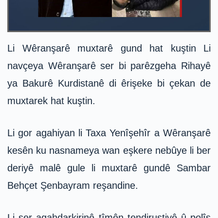
Li Wêranşarê muxtarê gund hat kuştin Li
navçeya Wêranşarê ser bi parêzgeha Rihayê
ya Bakurê Kurdistanê di êrişeke bi çekan de
muxtarek hat kuştin.
Li gor agahiyan li Taxa Yenîşehîr a Wêranşarê
kesên ku nasnameya wan eşkere nebûye li ber
deriyê malê gule li muxtarê gundê Sambar
Behçet Şenbayram reşandine.
Li ser agahdarkirinê tîmên tendirustiyê û polîs