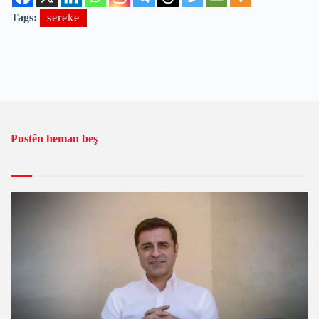
Tags:
sereke
Pustên heman beş