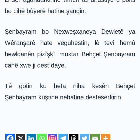
bo cihê bûyerê hatine şandin.
Şenbayram bo Nexweşxaneya Dewletê ya
Wêranşarê hate veguhestin, lê tevî hemû
hewldanên pizîşkî, muxtar Behçet Şenbayram
canê xwe ji dest daye.
Tê gotin ku heta niha kesên Behçet
Şenbayram kuştine nehatine desteserkirin.