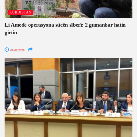
KURDISTAN
Li Amedê operasyona sûcên sîberî: 2 gumanbar hatin
girtin
08/08/2026