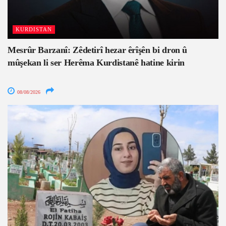
KURDISTAN
Mesrûr Barzanî: Zêdetirî hezar êrîşên bi dron û
mûşekan li ser Herêma Kurdistanê hatine kirin
08/08/2026