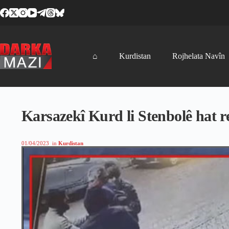
Skip
to
content
⌂
Kurdistan
Rojhelata Navîn
Karsazekî Kurd li Stenbolê hat 
01/04/2023
in
Kurdistan