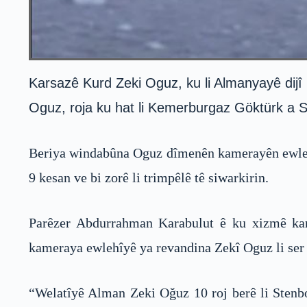
Karsazê Kurd Zeki Oguz, ku li Almanyayê dijî 
Oguz, roja ku hat li Kemerburgaz Göktürk a S
Beriya windabûna Oguz dîmenên kamerayên ewlehîy
9 kesan ve bi zorê li trimpêlê tê siwarkirin.
Parêzer Abdurrahman Karabulut ê ku xizmê kars
kameraya ewlehîyê ya revandina Zekî Oguz li ser 
“Welatîyê Alman Zeki Oğuz 10 roj berê li Stenbol