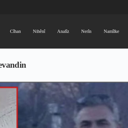
Cîhan
Nihênî
Analîz
Nerîn
Namîlke
revandin