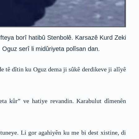
efteya borî hatibû Stenbolê. Karsazê Kurd Zeki
Oguz serî li midûriyeta polîsan dan.
tê dîtin ku Oguz dema ji sûkê derdikeve ji alîyê
eta kûr” ve hatiye revandin. Karabulut dîmenên
tuneye. Li gor agahiyên ku me bi dest xistine, di