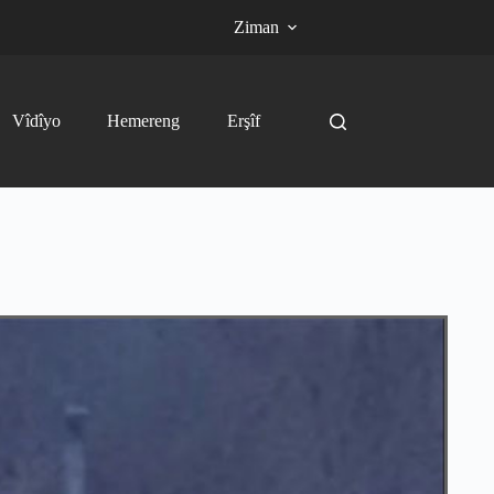
Ziman
Vîdîyo
Hemereng
Erşîf