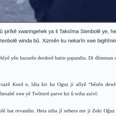
û şirîkê xwaringehek ya li Taksîma Stenbolê ye, h
tenbolê winda bû. Xizmên ku nekarîn xwe bigihînin 
ê yên bazarên derdorê hatin şopandin. Di dîmenan de 
azê Kurd e, îdia kir ku Oguz ji alîyê “hêzên dewl
hesabê xwe yê Twîtterê parve kir û wiha axivî:
ê hat revandin. Heta niha jî xebera me ji Zeki Oğuz 