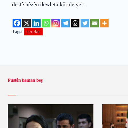
destê hêzên dewleta kûr de ye”.
Tags:
sereke
Pustên heman beş