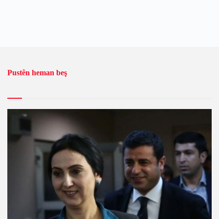
Pustên heman beş