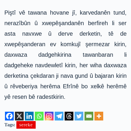
Piştî vê tawana hovane jî, karvedanên tund,
nerazîbûn û xwepêşandanên berfireh li ser
asta navxwe û derve derketin, tê de
xwepêşanderan ev komkujî şermezar kirin,
daxwaza dadgehkirina tawanbaran li
dadgeheke navdewletî kirin, her wiha daxwaza
derketina çekdaran ji nava gund û bajaran kirin
û rêveberiya herêma Efrînê bo xelkê herêmê
yê resen bê radestkirin.
Tags:
sereke