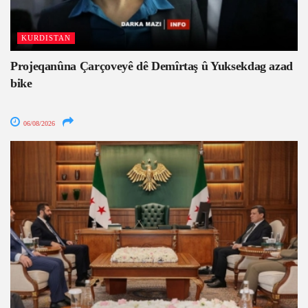
KURDISTAN
Projeqanûna Çarçoveyê dê Demîrtaş û Yuksekdag azad
bike
06/08/2026