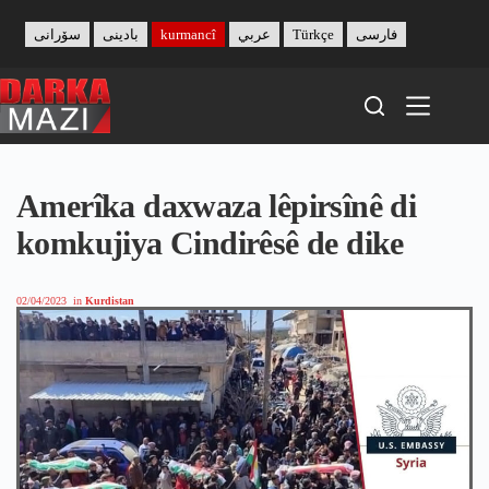
Skip
to
سۆرانی
بادینی
kurmancî
عربي
Türkçe
فارسی
content
Amerîka daxwaza lêpirsînê di
komkujiya Cindirêsê de dike
02/04/2023
in
Kurdistan