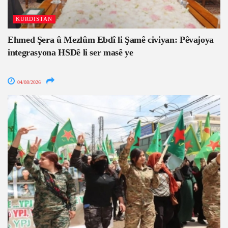
KURDISTAN
Ehmed Şera û Mezlûm Ebdî li Şamê civiyan: Pêvajoya
integrasyona HSDê li ser masê ye
04/08/2026