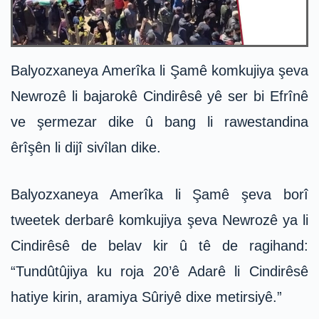
Balyozxaneya Amerîka li Şamê komkujiya şeva
Newrozê li bajarokê Cindirêsê yê ser bi Efrînê
ve şermezar dike û bang li rawestandina
êrîşên li dijî sivîlan dike.
Balyozxaneya Amerîka li Şamê şeva borî
tweetek derbarê komkujiya şeva Newrozê ya li
Cindirêsê de belav kir û tê de ragihand:
“Tundûtûjiya ku roja 20’ê Adarê li Cindirêsê
hatiye kirin, aramiya Sûriyê dixe metirsiyê.”