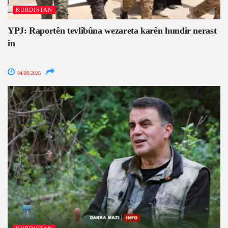
KURDISTAN
YPJ: Raportên tevlîbûna wezareta karên hundir nerast
in
04/08/2026