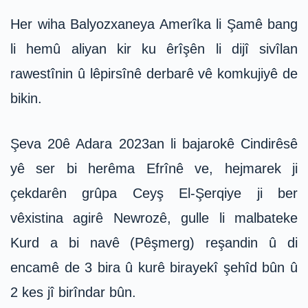
Her wiha Balyozxaneya Amerîka li Şamê bang
li hemû aliyan kir ku êrîşên li dijî sivîlan
rawestînin û lêpirsînê derbarê vê komkujiyê de
bikin.
Şeva 20ê Adara 2023an li bajarokê Cindirêsê
yê ser bi herêma Efrînê ve, hejmarek ji
çekdarên grûpa Ceyş El-Şerqiye ji ber
vêxistina agirê Newrozê, gulle li malbateke
Kurd a bi navê (Pêşmerg) reşandin û di
encamê de 3 bira û kurê birayekî şehîd bûn û
2 kes jî birîndar bûn.