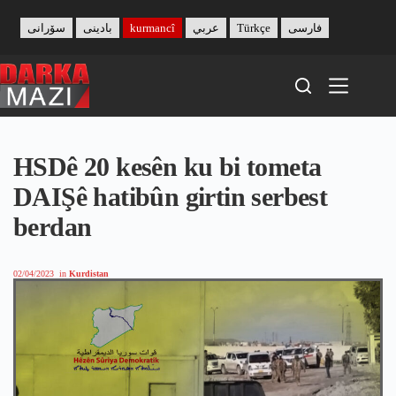
Skip
to
سۆرانی
بادینی
kurmancî
عربي
Türkçe
فارسی
content
HSDê 20 kesên ku bi tometa
DAIŞê hatibûn girtin serbest
berdan
02/04/2023
in
Kurdistan