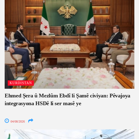
KURDISTAN
Ehmed Şera û Mezlûm Ebdî li Şamê civiyan: Pêvajoya
integrasyona HSDê li ser masê ye
04/08/2026