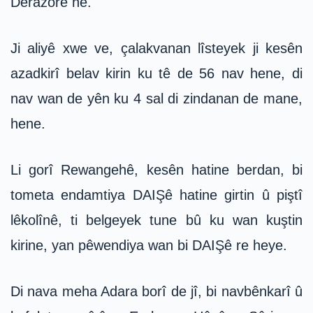
Dêrazorê ne.
Ji aliyê xwe ve, çalakvanan lîsteyek ji kesên
azadkirî belav kirin ku tê de 56 nav hene, di
nav wan de yên ku 4 sal di zindanan de mane,
hene.
Li gorî Rewangehê, kesên hatine berdan, bi
tometa endamtiya DAIŞê hatine girtin û piştî
lêkolînê, ti belgeyek tune bû ku wan kuştin
kirine, yan pêwendiya wan bi DAIŞê re heye.
Di nava meha Adara borî de jî, bi navbênkarî û