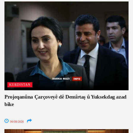
KURDISTAN
Projeqanûna Çarçoveyê dê Demîrtaş û Yuksekdag azad
bike
06/08/2026