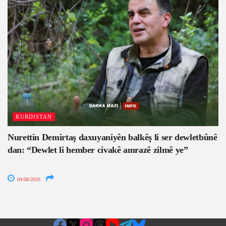
KURDISTAN
Nurettin Demirtaş daxuyaniyên balkêş li ser dewletbûnê
dan: “Dewlet li hember civakê amrazê zilmê ye”
04/08/2026