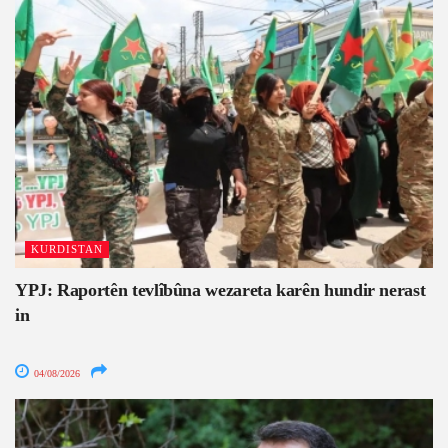
KURDISTAN
YPJ: Raportên tevlîbûna wezareta karên hundir nerast
in
04/08/2026