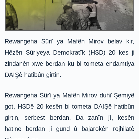
Rewangeha Sûrî ya Mafên Mirov belav kir,
Hêzên Sûriyeya Demokratîk (HSD) 20 kes ji
zindanên xwe berdan ku bi tometa endamtiya
DAIŞê hatibûn girtin.
Rewangeha Sûrî ya Mafên Mirov duhî Şemiyê
got, HSDê 20 kesên bi tometa DAIŞê hatibûn
girtin, serbest berdan. Da zanîn jî, kesên
hatine berdan ji gund û bajarokên rojhilatê