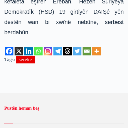
kefaleta eşîrên Ereban, Hêzên Sûriyeya
Demokratîk (HSD) 19 girtiyên DAIŞê yên
destên wan bi xwînê nebûne, serbest
berdabûn.
Tags:
sereke
Pustên heman beş