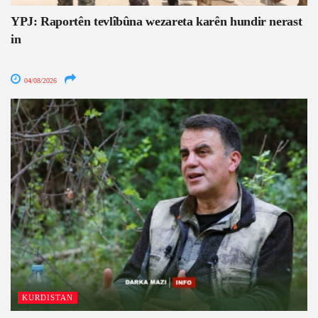
YPJ: Raportên tevlîbûna wezareta karên hundir nerast
in
04/08/2026
KURDISTAN