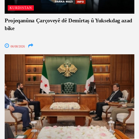
KURDISTAN
Projeqanûna Çarçoveyê dê Demîrtaş û Yuksekdag azad
bike
06/08/2026