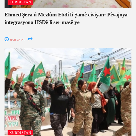
KURDISTAN
Ehmed Şera û Mezlûm Ebdî li Şamê civiyan: Pêvajoya
integrasyona HSDê li ser masê ye
04/08/2026
KURDISTAN