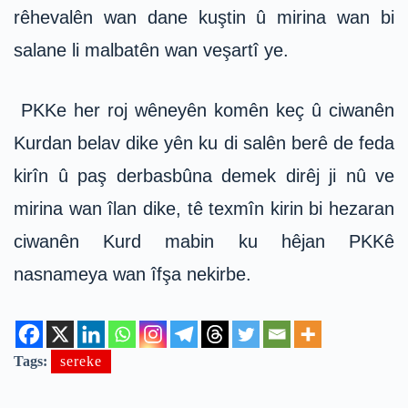
rêhevalên wan dane kuştin û mirina wan bi
salane li malbatên wan veşartî ye.
PKKe her roj wêneyên komên keç û ciwanên
Kurdan belav dike yên ku di salên berê de feda
kirîn û paş derbasbûna demek dirêj ji nû ve
mirina wan îlan dike, tê texmîn kirin bi hezaran
ciwanên Kurd mabin ku hêjan PKKê
nasnameya wan îfşa nekirbe.
Tags:
sereke