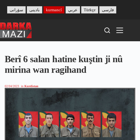
Skip
to
سۆرانی
بادینی
kurmancî
عربي
Türkçe
فارسی
content
Berî 6 salan hatine kuştin ji nû
mirina wan ragihand
02/04/2023
in
Kurdistan