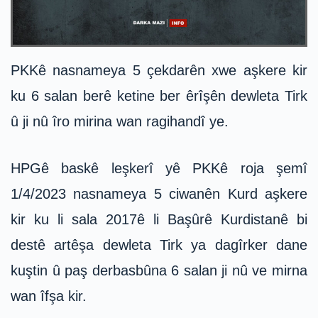
PKKê nasnameya 5 çekdarên xwe aşkere kir
ku 6 salan berê ketine ber êrîşên dewleta Tirk
û ji nû îro mirina wan ragihandî ye.
HPGê baskê leşkerî yê PKKê roja şemî
1/4/2023 nasnameya 5 ciwanên Kurd aşkere
kir ku li sala 2017ê li Başûrê Kurdistanê bi
destê artêşa dewleta Tirk ya dagîrker dane
kuştin û paş derbasbûna 6 salan ji nû ve mirna
wan îfşa kir.