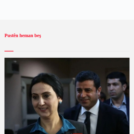
Pustên heman beş