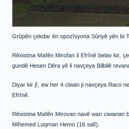
Grûpên çekdar ên opozîsyona Sûriyê yên bi Ti
Rêxistina Mafên Mirofan li Efrînê belav kir, 
gundê Hesen Dêra yê li navçeya Bilbilê revand
Diyar kir jî, ew her 4 ciwan ji navçeya Raco n
Efrînê.
Rêxistina Mafên Mirovan navê wan ciwanan bel
Mihemed Luqman Hemo (16 salî).