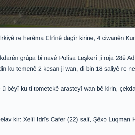
rkiyê re herêma Efrînê dagîr kirine, 4 ciwanên Kur
çekdarên grûpa bi navê Polîsa Leşkerî ji roja 28ê 
in ku temenê 2 kesan ji wan, di bin 18 saliyê re ne
e û bêyî ku ti tometekê arasteyî wan bê kirin, çekda
av kir: Xelîl Idrîs Cafer (22) salî, Şêxo Luqman