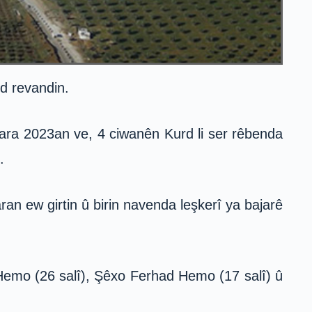
d revandin.
Adara 2023an ve, 4 ciwanên Kurd li ser rêbenda
.
ran ew girtin û birin navenda leşkerî ya bajarê
 Hemo (26 salî), Şêxo Ferhad Hemo (17 salî) û