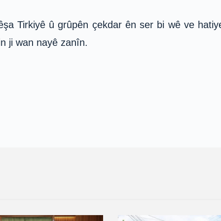
êşa Tirkiyê û grûpên çekdar ên ser bi wê ve hatiye 
n ji wan nayê zanîn.