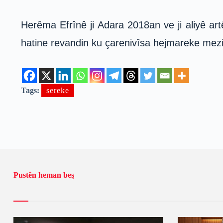
Herêma Efrînê ji Adara 2018an ve ji aliyê art
hatine revandin ku çarenivîsa hejmareke mezi
Tags:
sereke
Pustên heman beş