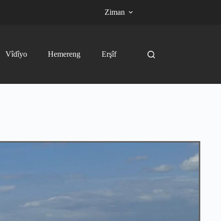
Ziman
Vîdîyo
Hemereng
Erşîf