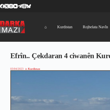
Skip
to
content
⌂
Kurdistan
Rojhelata Navîn
Efrîn.. Çekdaran 4 ciwanên Kur
03/04/2023
in
Kurdistan