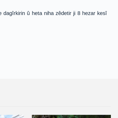
dagîrkirin û heta niha zêdetir ji 8 hezar kesî