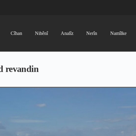
Cîhan
Nihênî
Analîz
Nerîn
Namîlke
d revandin