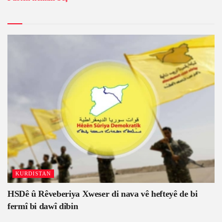
KURDISTAN
HSDê û Rêveberiya Xweser di nava vê hefteyê de bi
fermî bi dawî dibin