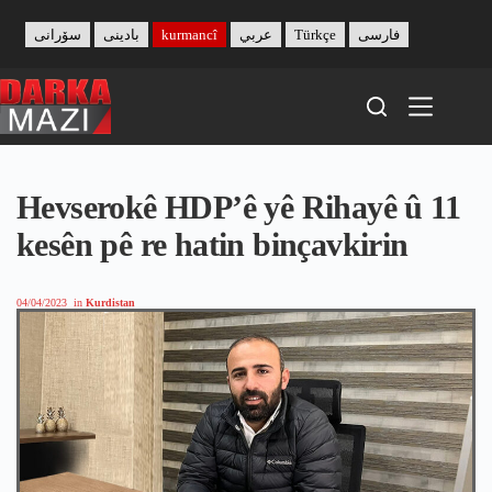
Skip
to
سۆرانی
بادینی
kurmancî
عربي
Türkçe
فارسی
content
Hevserokê HDP’ê yê Rihayê û 11
kesên pê re hatin binçavkirin
04/04/2023
in
Kurdistan