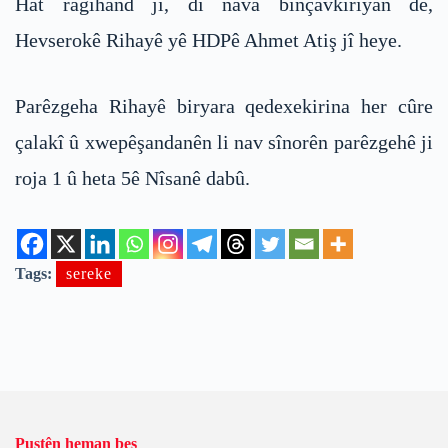
Hat ragihand jî, di nava binçavkiriyan de,
Hevserokê Rihayê yê HDPê Ahmet Atiş jî heye.
Parêzgeha Rihayê biryara qedexekirina her cûre
çalakî û xwepêşandanên li nav sînorên parêzgehê ji
roja 1 û heta 5ê Nîsanê dabû.
Tags:
sereke
Pustên heman beş