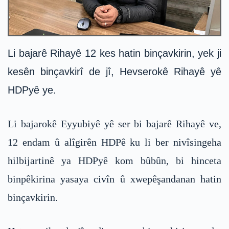
Li bajarê Rihayê 12 kes hatin binçavkirin, yek ji
kesên binçavkirî de jî, Hevserokê Rihayê yê
HDPyê ye.
Li bajarokê Eyyubiyê yê ser bi bajarê Rihayê ve,
12 endam û alîgirên HDPê ku li ber nivîsingeha
hilbijartinê ya HDPyê kom bûbûn, bi hinceta
binpêkirina yasaya civîn û xwepêşandanan hatin
binçavkirin.