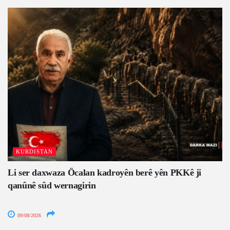
KURDISTAN
Li ser daxwaza Öcalan kadroyên berê yên PKKê ji
qanûnê sûd wernagirin
09/08/2026