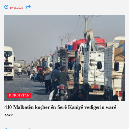
10/08/2026
KURDISTAN
410 Malbatên koçber ên Serê Kaniyê vedigerin warê
xwe