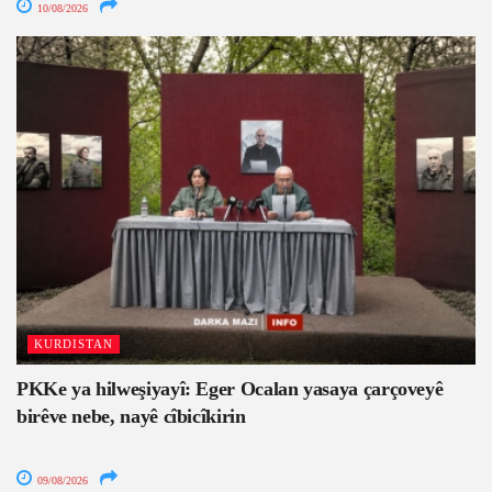
10/08/2026
KURDISTAN
PKKe ya hilweşiyayî: Eger Ocalan yasaya çarçoveyê
birêve nebe, nayê cîbicîkirin
09/08/2026