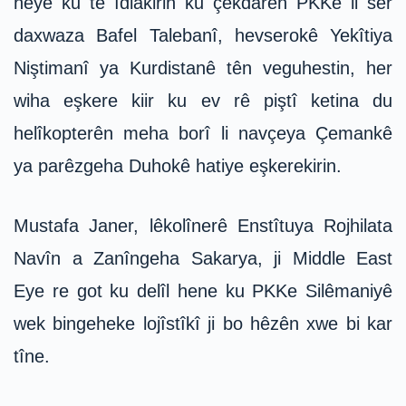
heye ku tê îdiakirin ku çekdarên PKKê li ser
daxwaza Bafel Talebanî, hevserokê Yekîtiya
Niştimanî ya Kurdistanê tên veguhestin, her
wiha eşkere kiir ku ev rê piştî ketina du
helîkopterên meha borî li navçeya Çemankê
ya parêzgeha Duhokê hatiye eşkerekirin.
Mustafa Janer, lêkolînerê Enstîtuya Rojhilata
Navîn a Zanîngeha Sakarya, ji Middle East
Eye re got ku delîl hene ku PKKe Silêmaniyê
wek bingeheke lojîstîkî ji bo hêzên xwe bi kar
tîne.