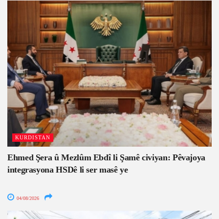
KURDISTAN
Ehmed Şera û Mezlûm Ebdî li Şamê civiyan: Pêvajoya
integrasyona HSDê li ser masê ye
04/08/2026