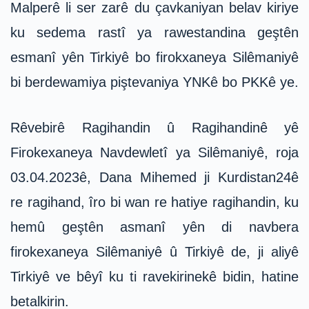
Malperê li ser zarê du çavkaniyan belav kiriye
ku sedema rastî ya rawestandina geştên
esmanî yên Tirkiyê bo firokxaneya Silêmaniyê
bi berdewamiya piştevaniya YNKê bo PKKê ye.
Rêvebirê Ragihandin û Ragihandinê yê
Firokexaneya Navdewletî ya Silêmaniyê, roja
03.04.2023ê, Dana Mihemed ji Kurdistan24ê
re ragihand, îro bi wan re hatiye ragihandin, ku
hemû geştên asmanî yên di navbera
firokexaneya Silêmaniyê û Tirkiyê de, ji aliyê
Tirkiyê ve bêyî ku ti ravekirinekê bidin, hatine
betalkirin.