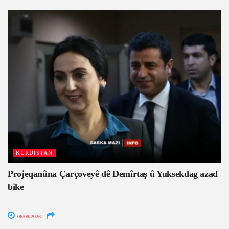
KURDISTAN
Projeqanûna Çarçoveyê dê Demîrtaş û Yuksekdag azad
bike
06/08/2026