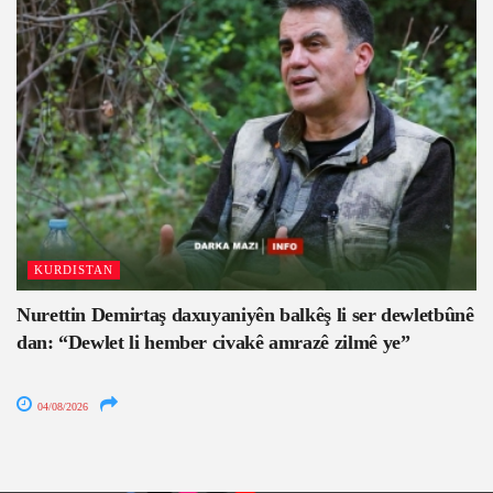
KURDISTAN
Nurettin Demirtaş daxuyaniyên balkêş li ser dewletbûnê
dan: “Dewlet li hember civakê amrazê zilmê ye”
04/08/2026