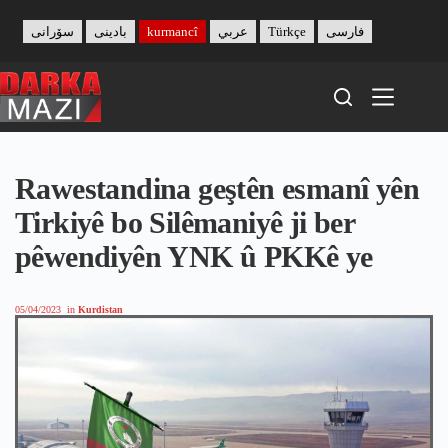
Skip
to
سۆرانی
بادینی
kurmancî
عربي
Türkçe
فارسی
content
Rawestandina geştên esmanî yên
Tirkiyê bo Silêmaniyê ji ber
pêwendiyên YNK û PKKê ye
05/04/2023
in
Kurdistan