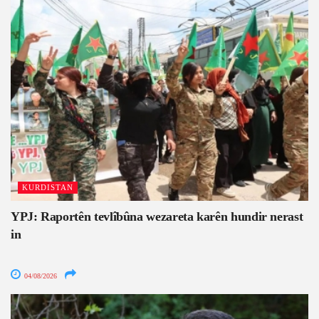
KURDISTAN
YPJ: Raportên tevlîbûna wezareta karên hundir nerast
in
04/08/2026