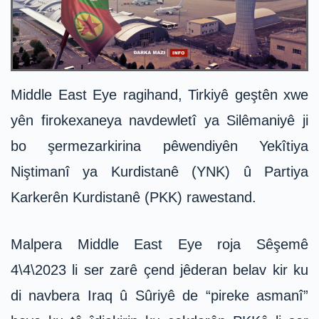
Middle East Eye ragihand, Tirkiyê geştên xwe
yên firokexaneya navdewletî ya Silêmaniyê ji
bo şermezarkirina pêwendiyên Yekîtiya
Niştimanî ya Kurdistanê (YNK) û Partiya
Karkerên Kurdistanê (PKK) rawestand.
Malpera Middle East Eye roja Sêşemê
4\4\2023 li ser zarê çend jêderan belav kir ku
di navbera Iraq û Sûriyê de “pireke asmanî”