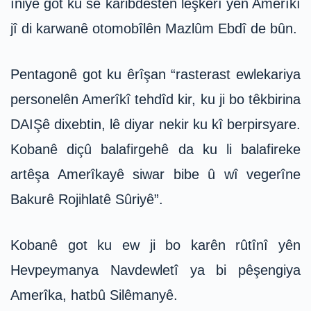
îniyê got ku sê karibdestên leşkerî yên Amerîkî
jî di karwanê otomobîlên Mazlûm Ebdî de bûn.
Pentagonê got ku êrîşan “rasterast ewlekariya
personelên Amerîkî tehdîd kir, ku ji bo têkbirina
DAIŞê dixebtin, lê diyar nekir ku kî berpirsyare.
Kobanê diçû balafirgehê da ku li balafireke
artêşa Amerîkayê siwar bibe û wî vegerîne
Bakurê Rojihlatê Sûriyê”.
Kobanê got ku ew ji bo karên rûtînî yên
Hevpeymanya Navdewletî ya bi pêşengiya
Amerîka, hatbû Silêmanyê.