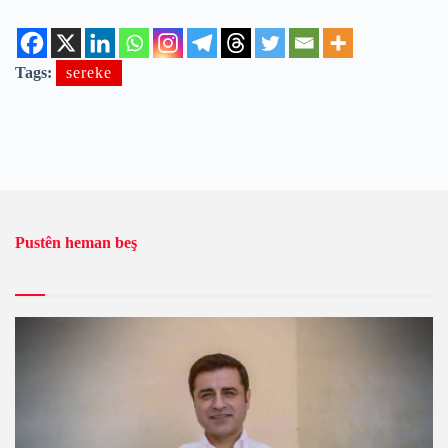
Tags:
sereke
Pustên heman beş