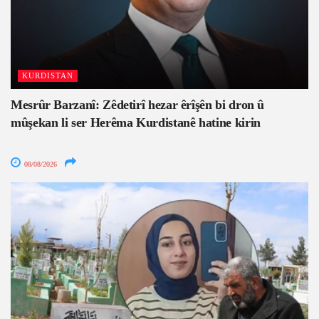
KURDISTAN
Mesrûr Barzanî: Zêdetirî hezar êrîşên bi dron û
mûşekan li ser Herêma Kurdistanê hatine kirin
08/08/2026