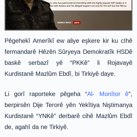
Pêgehekî Amerîkî ew aliye eşkere kir ku cIhê
fermandarê Hêzên Sûryeya Demokratîk HSDê
baskê serbazî yê “PKKê” li Rojavayê
Kurdistanê Mazlûm Ebdî, bi Tirkiyê daye.
Li gorî raporteke pêgeha “
Al- Monîtor ê
”,
berpirsên Dije Terorê yên Yekîtiya Niştimanya
Kurdistanê “YNKê” derbarê cihê Mazlûm Ebdî
de, agahî da ne Tirkiyê.