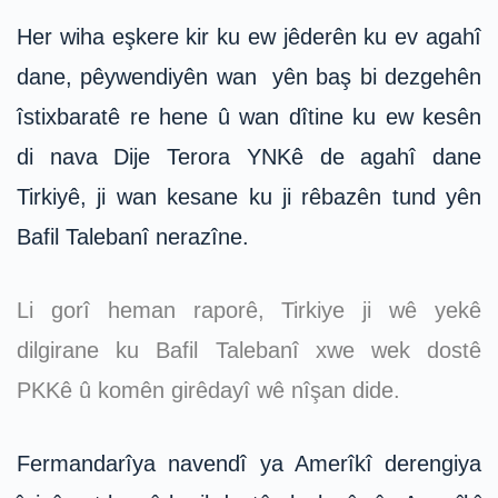
Her wiha eşkere kir ku ew jêderên ku ev agahî
dane, pêywendiyên wan yên baş bi dezgehên
îstixbaratê re hene û wan dîtine ku ew kesên
di nava Dije Terora YNKê de agahî dane
Tirkiyê, ji wan kesane ku ji rêbazên tund yên
Bafil Talebanî nerazîne.
Li gorî heman raporê, Tirkiye ji wê yekê
dilgirane ku Bafil Talebanî xwe wek dostê
PKKê û komên girêdayî wê nîşan dide.
Fermandarîya navendî ya Amerîkî derengiya