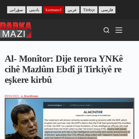
Skip
to
سۆرانی
بادینی
kurmancî
عربي
Türkçe
فارسی
content
Al- Monîtor: Dije terora YNKê
cihê Mazlûm Ebdî ji Tirkiyê re
eşkere kirbû
09/04/2023
in
Kurdistan