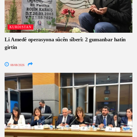
KURDISTAN
Li Amedê operasyona sûcên sîberî: 2 gumanbar hatin
girtin
08/08/2026