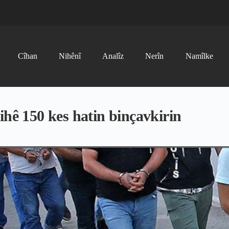
Cîhan
Nihênî
Analîz
Nerîn
Namîlke
ihê 150 kes hatin binçavkirin