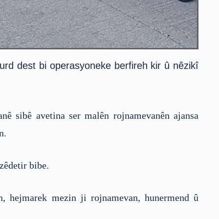
urd dest bi operasyoneke berfireh kir û nêzikî
anê sibê avetina ser malên rojnamevanên ajansa
n.
zêdetir bibe.
in, hejmarek mezin ji rojnamevan, hunermend û