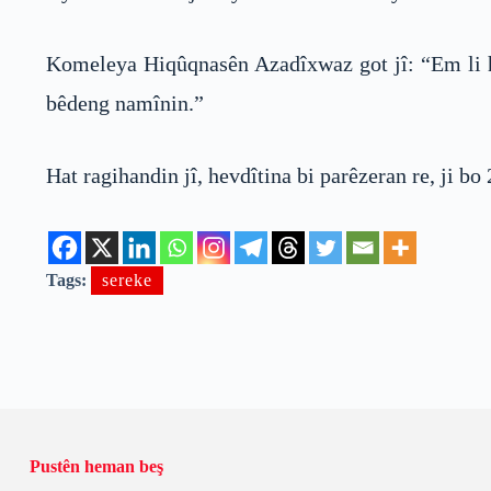
Komeleya Hiqûqnasên Azadîxwaz got jî: “Em li he
bêdeng namînin.”
Hat ragihandin jî, hevdîtina bi parêzeran re, ji b
Tags:
sereke
Pustên heman beş