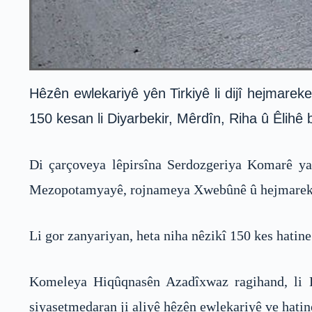
Hêzên ewlekariyê yên Tirkiyê li dijî hejmarek
150 kesan li Diyarbekir, Mêrdîn, Riha û Êlihê b
Di çarçoveya lêpirsîna Serdozgeriya Komarê ya
Mezopotamyayê, rojnameya Xwebûnê û hejmareke 
Li gor zanyariyan, heta niha nêzikî 150 kes hatine
Komeleya Hiqûqnasên Azadîxwaz ragihand, li D
siyasetmedaran ji aliyê hêzên ewlekariyê ve hatin