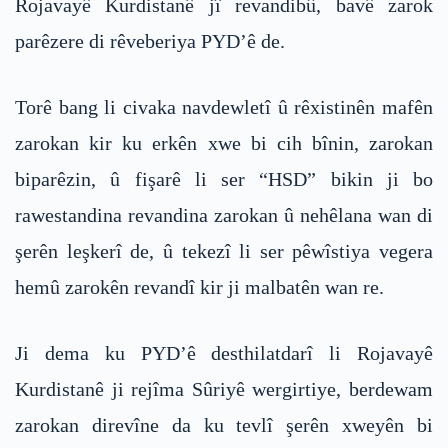
Rojavayê Kurdistanê jî revandibû, bavê zarok
parêzere di rêveberiya PYD’ê de.
Torê bang li civaka navdewletî û rêxistinên mafên
zarokan kir ku erkên xwe bi cih bînin, zarokan
biparêzin, û fişarê li ser “HSD” bikin ji bo
rawestandina revandina zarokan û nehêlana wan di
şerên leşkerî de, û tekezî li ser pêwîstiya vegera
hemû zarokên revandî kir ji malbatên wan re.
Ji dema ku PYD’ê desthilatdarî li Rojavayê
Kurdistanê ji rejîma Sûriyê wergirtiye, berdewam
zarokan direvîne da ku tevlî şerên xweyên bi