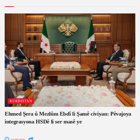
KURDISTAN
Ehmed Şera û Mezlûm Ebdî li Şamê civiyan: Pêvajoya
integrasyona HSDê li ser masê ye
04/08/2026