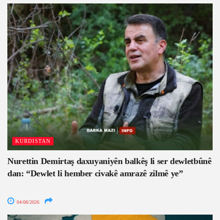
KURDISTAN
Nurettin Demirtaş daxuyaniyên balkêş li ser dewletbûnê
dan: “Dewlet li hember civakê amrazê zilmê ye”
04/08/2026