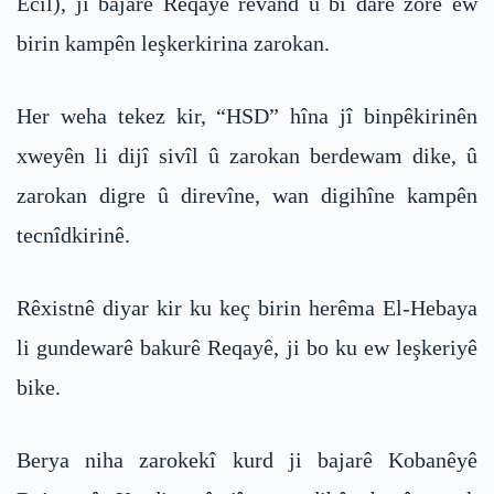
Ecîl), ji bajarê Reqayê revand û bi darê zorê ew
birin kampên leşkerkirina zarokan.
Her weha tekez kir, “HSD” hîna jî binpêkirinên
xweyên li dijî sivîl û zarokan berdewam dike, û
zarokan digre û direvîne, wan digihîne kampên
tecnîdkirinê.
Rêxistnê diyar kir ku keç birin herêma El-Hebaya
li gundewarê bakurê Reqayê, ji bo ku ew leşkeriyê
bike.
Berya niha zarokekî kurd ji bajarê Kobanêyê