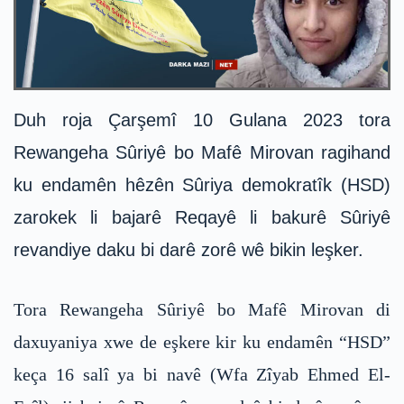
Duh roja Çarşemî 10 Gulana 2023 tora
Rewangeha Sûriyê bo Mafê Mirovan ragihand
ku endamên hêzên Sûriya demokratîk (HSD)
zarokek li bajarê Reqayê li bakurê Sûriyê
revandiye daku bi darê zorê wê bikin leşker.
Tora Rewangeha Sûriyê bo Mafê Mirovan di
daxuyaniya xwe de eşkere kir ku endamên “HSD”
keça 16 salî ya bi navê (Wfa Zîyab Ehmed El-