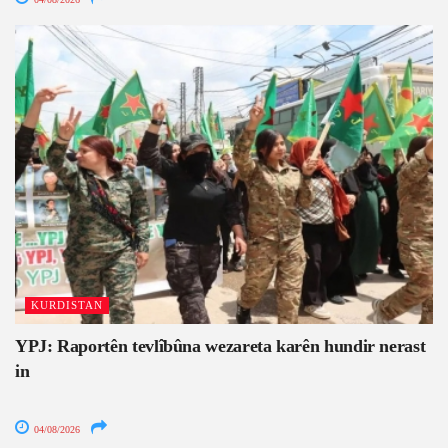
KURDISTAN
YPJ: Raportên tevlîbûna wezareta karên hundir nerast
in
04/08/2026