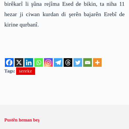
birêkarî li şûna rejîma Esed de bikin, ta niha 11
hezar ji ciwan kurdan di şerên bajarên Erebî de
kirine qurbanî.
Tags:
sereke
Pustên heman beş