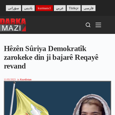
Skip
to
سۆرانی
بادینی
kurmancî
عربي
Türkçe
فارسی
content
Hêzên Sûriya Demokratîk
zarokeke din ji bajarê Reqayê
revand
11/05/2023
in
Kurdistan