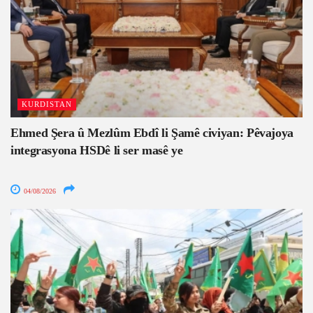
KURDISTAN
Ehmed Şera û Mezlûm Ebdî li Şamê civiyan: Pêvajoya
integrasyona HSDê li ser masê ye
04/08/2026