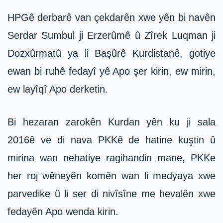
HPGê derbarê van çekdarên xwe yên bi navên
Serdar Sumbul ji Erzerûmê û Zîrek Luqman ji
Dozxûrmatû ya li Başûrê Kurdistanê, gotiye
ewan bi ruhê fedayî yê Apo şer kirin, ew mirin,
ew layîqî Apo derketin.
Bi hezaran zarokên Kurdan yên ku ji sala
2016ê ve di nava PKKê de hatine kuştin û
mirina wan nehatiye ragihandin mane, PKKe
her roj wêneyên komên wan li medyaya xwe
parvedike û li ser di nivîsîne me hevalên xwe
fedayên Apo wenda kirin.