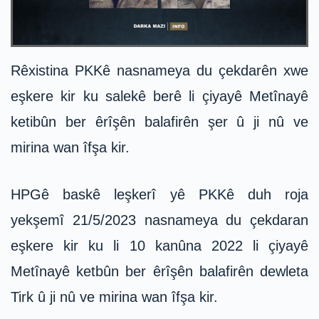
Rêxistina PKKê nasnameya du çekdarên xwe
eşkere kir ku salekê berê li çiyayê Metînayê
ketibûn ber êrîşên balafirên şer û ji nû ve
mirina wan îfşa kir.
HPGê baskê leşkerî yê PKKê duh roja
yekşemî 21/5/2023 nasnameya du çekdaran
eşkere kir ku li 10 kanûna 2022 li çiyayê
Metînayê ketbûn ber êrîşên balafirên dewleta
Tirk û ji nû ve mirina wan îfşa kir.