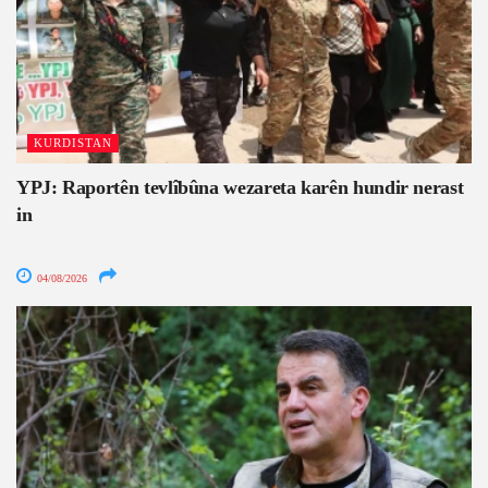
KURDISTAN
YPJ: Raportên tevlîbûna wezareta karên hundir nerast
in
04/08/2026