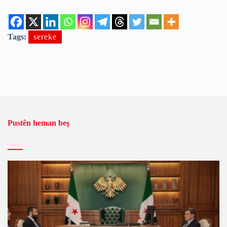
Tags:
sereke
Pustên heman beş