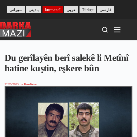
Skip
to
سۆرانی
بادینی
kurmancî
عربي
Türkçe
فارسی
content
Du gerîlayên berî salekê li Metînî
hatine kuştin, eşkere bûn
22/05/2023
in
Kurdistan