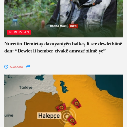
KURDISTAN
Nurettin Demirtaş daxuyaniyên balkêş li ser dewletbûnê
dan: “Dewlet li hember civakê amrazê zilmê ye”
04/08/2026